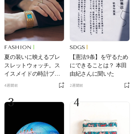
FASHION
SDGS
夏の装いに映えるブレ
【憲法9条】を守るため
スレットウォッチ。ス
にできることは？ 本田
イスメイドの時計ブラ
由紀さんに聞いた
ンド【フレデリック・
4週間前
2週間前
コンスタント】の新作
3
4
をレビュー。【それい
け！ 良品ハンター】