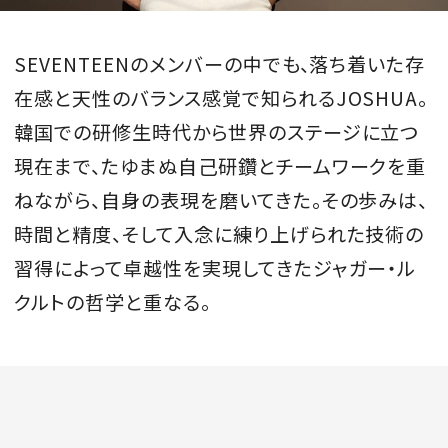
SEVENTEENのメンバーの中でも、落ち着いた存
在感と天性のバランス感覚で知られるJOSHUA。
MAGAZINE
韓国での研修生時代から世界のステージに立つ
現在まで、たゆまぬ自己研鑽とチームワークを重
SPUR 2026 JULY
2026年9月号
ねながら、自身の表現を磨いてきた。その歩みは、
2026-07-23発売
時間と精度、そして入念に練り上げられた技術の
習得によって卓越性を実現してきたジャガー・ル
クルトの哲学と重なる。
最新号を試し読み