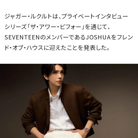
会員登録
ジャガー・ルクルトは、プライベートインタビュー
Log in or Sign up
シリーズ「ザ・アワー・ビフォー」を通じて、
SEVENTEENのメンバーであるJOSHUAをフレン
SPUR読者のためのメンバーシッププログラム
「The SPUR Club」。
便利な機能と特典を無料で楽し
ド・オブ・ハウスに迎えたことを発表した。
めます。
ログイン・新規会員登録
FOLLOW US