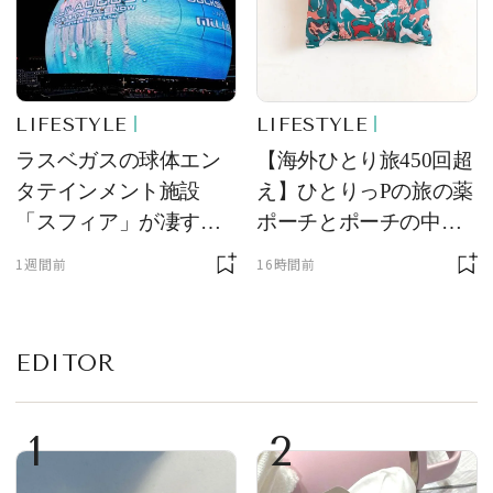
LIFESTYLE
LIFESTYLE
ラスベガスの球体エン
【海外ひとり旅450回超
タテインメント施設
え】ひとりっPの旅の薬
「スフィア」が凄すぎ
ポーチとポーチの中身
た！ ひとりっPが大後
を初公開！ 本当に使え
1週間前
16時間前
悔した理由とは！？
る常備薬＆必携アイテ
ム
EDITOR
1
2