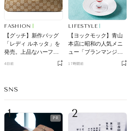
FASHION
LIFESTYLE
【グッチ】新作バッグ
【ヨックモック】青山
「レディ ルネッタ」を
本店に昭和の人気メニ
発売。上品なハーフム
ュー「ブランマンジ
ーン型がスタイリング
ェ」「ダックワーズ」
4日前
17時間前
のアクセントに
が限定復活！ 現代的で
華やかなデザートとし
て登場
SNS
1
2