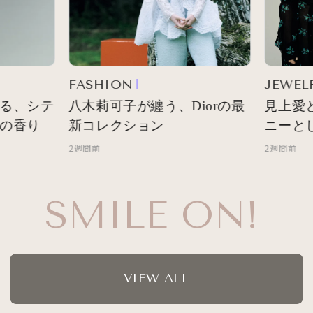
FASHION
JEWELR
る、シテ
八木莉可子が纏う、Diorの最
見上愛と
の香り
新コレクション
ニーとし
2週間前
2週間前
SMILE ON!
VIEW ALL