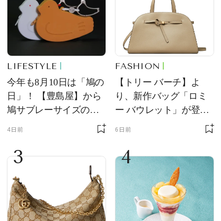
LIFESTYLE
FASHION
今年も8月10日は「鳩の
【トリー バーチ】よ
日」！ 【豊島屋】から
り、新作バッグ「ロミ
鳩サブレーサイズのポ
ー バウレット」が登
ーチ「はとっこ」を限
場！ デザイン性と収納
4日前
6日前
定販売
力を両立
3
4