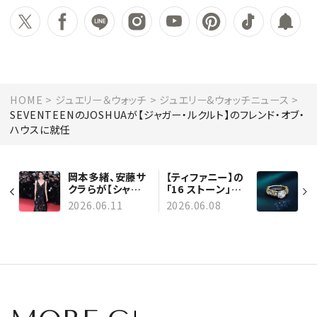
HOME
ジュエリー＆ウォッチ
ジュエリー&ウォッチニュース
SEVENTEENのJOSHUAが【ジャガー・ルクルト】のフレンド・オブ・
ハウスに就任
岡本多緒、安藤サ
【ティファニー】の
クラらが【シャネ
「16 ストーン」か
ル】のジュエリー＆
ら新作リングが登
2026.06.11
2026.06.08
ウォッチをまとっ
場！ アイコンを再
て、第79回カンヌ
解釈したコレクシ
国際映画祭に登場
ョン初のデザイン