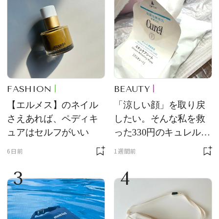
FASHION
BEAUTY
【エルメス】のネイル
「涼しい顔」を取り戻
さえあれば、ペディキ
したい。そんな私を救
ュアはセルフがいい
った330円のキュレル名
品
6日前
1週間前
3
4