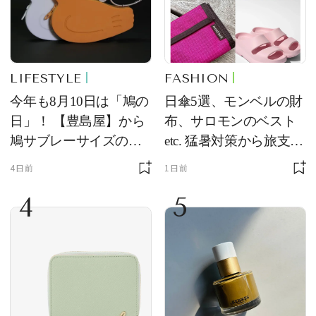
LIFESTYLE
FASHION
今年も8月10日は「鳩の
日傘5選、モンベルの財
日」！ 【豊島屋】から
布、サロモンのベスト
鳩サブレーサイズのポ
etc. 猛暑対策から旅支度
ーチ「はとっこ」を限
まで！ ｜今週の人気記
4日前
1日前
定販売
事TOP5
4
5