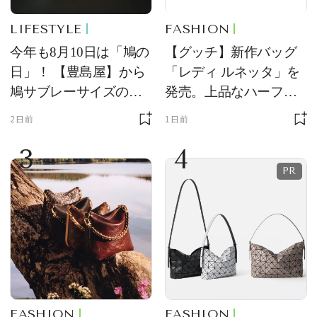
LIFESTYLE
FASHION
今年も8月10日は「鳩の
【グッチ】新作バッグ
日」！ 【豊島屋】から
「レディ ルネッタ」を
鳩サブレーサイズのポ
発売。上品なハーフム
ーチ「はとっこ」を限
ーン型がスタイリング
2日前
1日前
定販売
のアクセントに
3
4
FASHION
FASHION