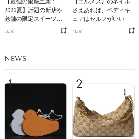
【最強の銀座土産：
【エルメス】のネイル
2026夏】話題の新店や
さえあれば、ペディキ
老舗の限定スイーツを
ュアはセルフがいい
ゲット【＃SPURおやつ
5日前
4日前
部トピックス】
NEWS
1
2