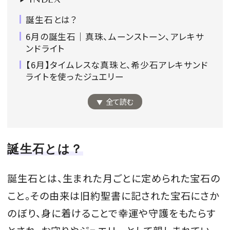
会員登録
誕生石とは？
Log in or Sign up
6月の誕生石｜真珠、ムーンストーン、アレキサ
ンドライト
SPUR読者のためのメンバーシッププログラム
【6月】タイムレスな真珠と、希少石アレキサンド
「The SPUR Club」。
便利な機能と特典を無料で楽し
ライトを使ったジュエリー
めます。
全て読む
ログイン・新規会員登録
誕生石とは？
FOLLOW US
誕生石とは、生まれた月ごとに定められた宝石の
こと。その由来は旧約聖書に記された宝石にさか
のぼり、身に着けることで幸運や守護をもたらす