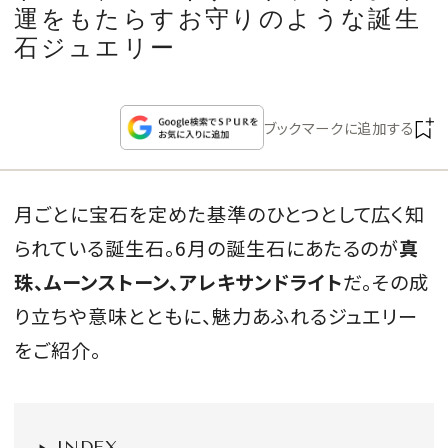
CULTURE
運をもたらすお守りのような誕生
石ジュエリー
CELEBRITY
ブックマークに追加する
COLLECTION
WEDDING
月ごとに宝石を定めた基準のひとつとして広く知
られている誕生石。6月の誕生石にあたるのが
真
FORTUNE
珠、ムーンストーン、アレキサンドライト
だ。その成
SDGs
り立ちや意味とともに、魅力あふれるジュエリー
をご紹介。
MAGAZINE
INDEX