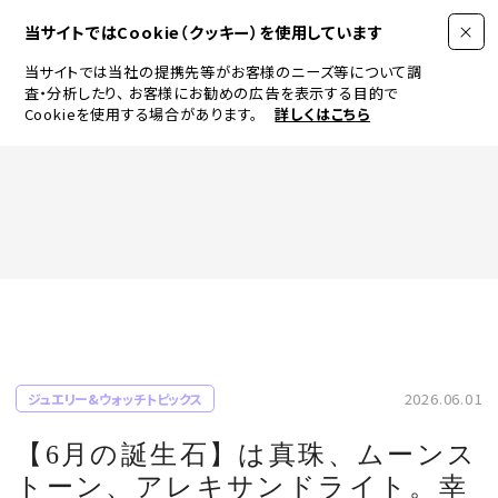
当サイトではCookie（クッキー）を使用しています
当サイトでは当社の提携先等がお客様のニーズ等について調
査・分析したり、
お客様にお勧めの広告を表示する目的で
Cookieを使用する場合があります。
詳しくはこちら
FASHION
BEAUTY
ログイン
JEWELRY & WATCH
2026.06.01
ジュエリー&ウォッチトピックス
LIFESTYLE
【6月の誕生石】は真珠、ムーンス
トーン、アレキサンドライト。幸