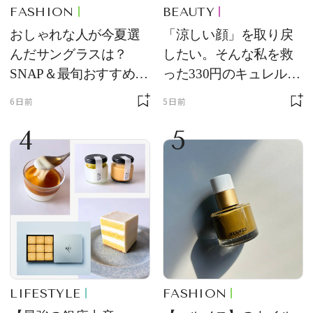
FASHION
BEAUTY
おしゃれな人が今夏選
「涼しい顔」を取り戻
んだサングラスは？
したい。そんな私を救
SNAP＆最旬おすすめサ
った330円のキュレル名
ングラス10選
品
6日前
5日前
4
5
LIFESTYLE
FASHION