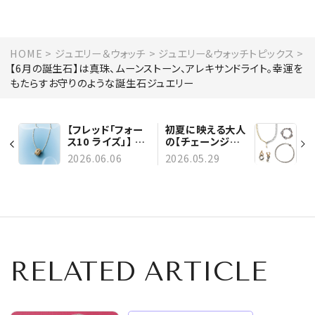
HOME
ジュエリー＆ウォッチ
ジュエリー&ウォッチトピックス
【6月の誕生石】は真珠、ムーンストーン、アレキサンドライト。幸運を
もたらすお守りのような誕生石ジュエリー
【フレッド「フォー
初夏に映える大人
ス10 ライズ」】 逆
の【チェーンジュ
境にも揺るがない
エリー】8選｜エデ
2026.06.06
2026.05.29
確かな愛の絆
ィターがこの夏狙
う「Tシャツ」を格
上げするアイテム
とは？
RELATED ARTICLE