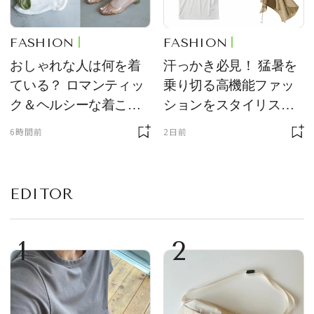
FASHION
FASHION
おしゃれな人は何を着
汗っかき必見！ 猛暑を
ている？ ロマンティッ
乗り切る高機能ファッ
ク＆ヘルシーな着こな
ションをスタイリスト
しの秘訣
が厳選
6時間前
2日前
EDITOR
1
2