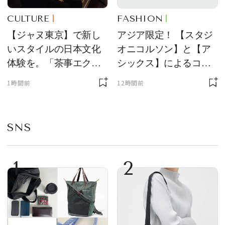
CULTURE
FASHION
【ジャヌ東京】で新し
アジア限定！ 【スタジ
いスタイルの日本文化
オニコルソン】と【ア
体験を。「茶事エクス
シックス】によるコラ
ペリエンス」、宿泊者
ボレーションスニーカ
1時間前
12時間前
限定で提供スタート
ー第二弾が発売
SNS
1
2