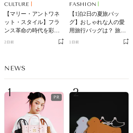
CULTURE
FASHION
【マリー・アントワネ
【1泊2日の夏旅バッ
ット・スタイル】フラ
グ】おしゃれな人の愛
ンス革命の時代を彩っ
用旅行バッグは？ 旅の
た、マリー・アントワ
スタイリングもチェッ
2日前
1日前
ネットの美意識をひも
ク！
とく
NEWS
1
2