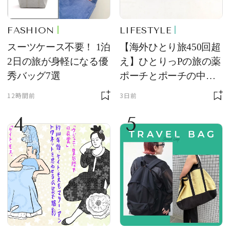
FASHION
LIFESTYLE
スーツケース不要！ 1泊
【海外ひとり旅450回超
2日の旅が身軽になる優
え】ひとりっPの旅の薬
秀バッグ7選
ポーチとポーチの中身
を初公開！ 本当に使え
12時間前
3日前
る常備薬＆必携アイテ
4
5
ム