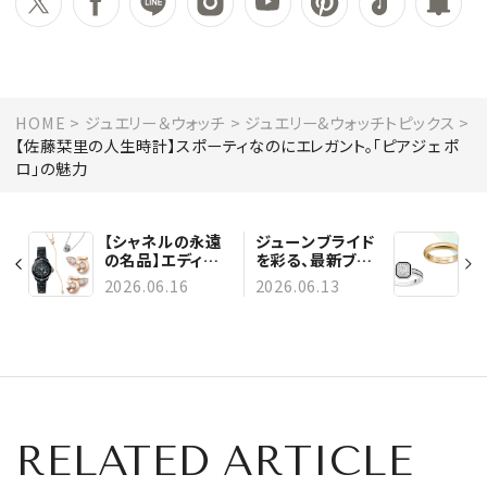
HOME
ジュエリー＆ウォッチ
ジュエリー&ウォッチトピックス
【佐藤栞里の人生時計】スポーティなのにエレガント。「ピアジェ ポ
ロ」の魅力
【シャネルの永遠
ジューンブライド
の名品】エディタ
を彩る、最新ブラ
ーが選ぶ、一生も
イダルリング18選
2026.06.16
2026.06.13
ののジュエリー＆
｜婚約指輪＆結婚
ウォッチ
指輪を厳選！
RELATED ARTICLE