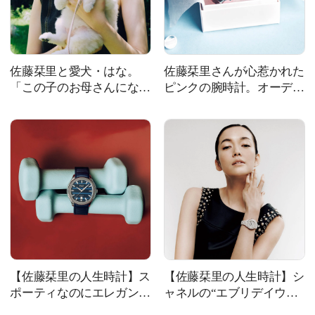
佐藤栞里と愛犬・はな。
佐藤栞里さんが心惹かれた
「この子のお母さんになり
ピンクの腕時計。オーデマ
たいと思った。シニアにな
ピゲ「ロイヤル オーク オ
っても可愛い娘」
フショア」
【佐藤栞里の人生時計】ス
【佐藤栞里の人生時計】シ
ポーティなのにエレガン
ャネルの“エブリデイウォ
ト。「ピアジェ ポロ」の
ッチ”、J12の魅力