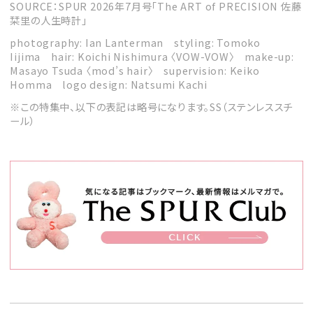
SOURCE：SPUR 2026年7月号「The ART of PRECISION 佐藤
栞里の人生時計」
photography: Ian Lanterman styling: Tomoko
Iijima hair: Koichi Nishimura 〈VOW-VOW〉 make-up:
Masayo Tsuda 〈mod’s hair〉 supervision: Keiko
Homma logo design: Natsumi Kachi
※この特集中、以下の表記は略号になります。SS（ステンレススチ
ール）