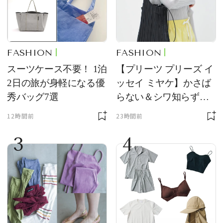
FASHION
FASHION
スーツケース不要！ 1泊
【プリーツ プリーズ イ
2日の旅が身軽になる優
ッセイ ミヤケ】かさば
秀バッグ7選
らない＆シワ知らず！
夏旅に連れていきたい
12時間前
23時間前
新作を試着レビュー
3
4