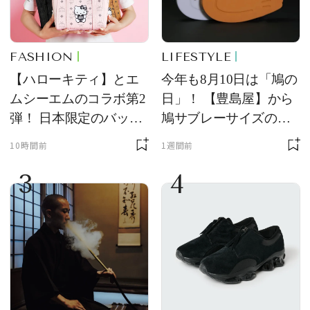
FASHION
LIFESTYLE
【ハローキティ】とエ
今年も8月10日は「鳩の
ムシーエムのコラボ第2
日」！ 【豊島屋】から
弾！ 日本限定のバッグ
鳩サブレーサイズのポ
やウォレットが登場
ーチ「はとっこ」を限
10時間前
1週間前
定販売
3
4