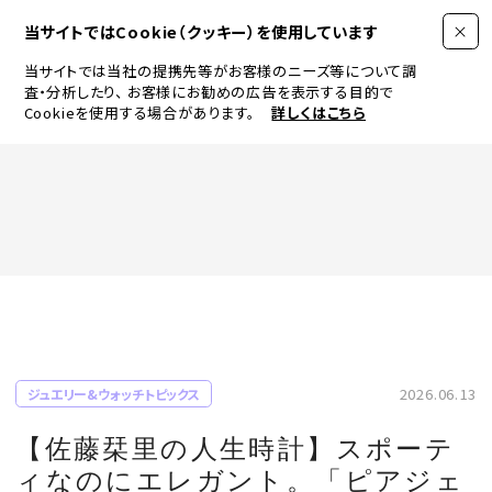
当サイトではCookie（クッキー）を使用しています
当サイトでは当社の提携先等がお客様のニーズ等について調
査・分析したり、
お客様にお勧めの広告を表示する目的で
Cookieを使用する場合があります。
詳しくはこちら
FASHION
BEAUTY
ログイン
JEWELRY & WATCH
2026.06.13
ジュエリー&ウォッチトピックス
LIFESTYLE
【佐藤栞里の人生時計】スポーテ
ィなのにエレガント。「ピアジェ