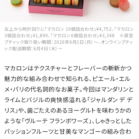
左上から時計回りに「マカロン 10個詰合わせ」¥4,752、「マカロン
MAGAZINE
3個詰合わせ」¥1,890、「マカロン 6個詰合わせ」¥3,348 ※直営
ブティック取り扱い期間：2026年6月1日（月）〜、オンラインブティ
ック配送期間：6月4日（木）～
SPUR 2026 JULY
2026年9月号
マカロンはテクスチャーとフレーバーの斬新かつ
2026-07-23発売
魅力的な組み合わせで知られる、ピエール・エル
メ・パリの代名詞的なお菓子。今回はマンダリンと
最新号を試し読み
ライムとバジルの爽快感溢れる「ジャルダン デ デ
リス」や、歯ごたえのあるヨーグルトを味わうかの
ような「ヴルーテ フランボワーズ」、しゃきっとした
パッションフルーツと甘美なマンゴーの組み合わ