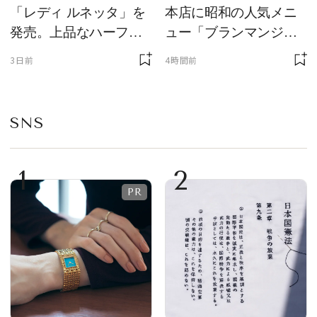
「レディ ルネッタ」を
本店に昭和の人気メニ
発売。上品なハーフム
ュー「ブランマンジ
ーン型がスタイリング
ェ」「ダックワーズ」
3日前
4時間前
のアクセントに
が限定復活！ 現代的で
華やかなデザートとし
て登場
SNS
1
2