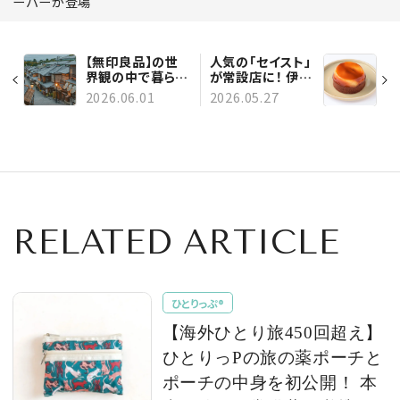
ーバーが登場
【無印良品】の世
人気の「セイスト」
界観の中で暮らす
が常設店に！ 伊勢
ように滞在する。
丹新宿店で「La
2026.06.01
2026.05.27
京都・清水に
Grande Cité 洋
「MUJI BASE
菓子サンク プロ
KYOTO
ジェクト」がスタ
kiyomizu」が誕
ート。本館地下1階
生
の洋菓子エリアが
順次リフレッシュ
オープン！
RELATED ARTICLE
ひとりっぷ®
【海外ひとり旅450回超え】
ひとりっPの旅の薬ポーチと
ポーチの中身を初公開！ 本