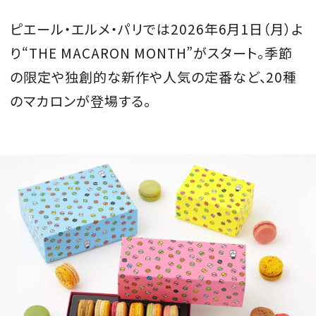
会員登録
ピエール・エルメ・パリでは2026年6月1日（月）よ
Log in or Sign up
り“THE MACARON MONTH”がスタート。季節
の限定や独創的な新作や人気の定番など、20種
SPUR読者のためのメンバーシッププログラム
のマカロンが登場する。
「The SPUR Club」。
便利な機能と特典を無料で楽し
めます。
ログイン・新規会員登録
FOLLOW US