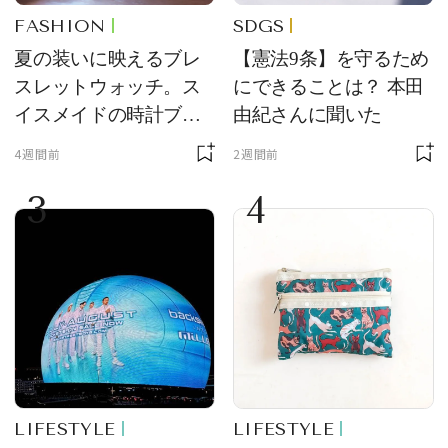
FASHION
SDGS
夏の装いに映えるブレ
【憲法9条】を守るため
スレットウォッチ。ス
にできることは？ 本田
イスメイドの時計ブラ
由紀さんに聞いた
ンド【フレデリック・
4週間前
2週間前
コンスタント】の新作
3
4
をレビュー。【それい
け！ 良品ハンター】
LIFESTYLE
LIFESTYLE