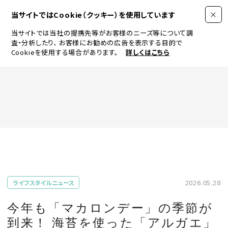
当サイトではCookie（クッキー）を使用しています
当サイトでは当社の提携先等がお客様のニーズ等について調
査・分析したり、
お客様にお勧めの広告を表示する目的で
Cookieを使用する場合があります。
詳しくはこちら
FASHION
BEAUTY
ログイン
JEWELRY & WATCH
2026.05.28
ライフスタイルニュース
LIFESTYLE
今年も「マカロンデー」の季節が
到来！ 海苔を使った「アルガエ」