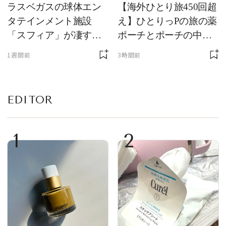
ラスベガスの球体エン
【海外ひとり旅450回超
タテインメント施設
え】ひとりっPの旅の薬
「スフィア」が凄すぎ
ポーチとポーチの中身
た！ ひとりっPが大後
を初公開！ 本当に使え
1週間前
3時間前
悔した理由とは！？
る常備薬＆必携アイテ
ム
EDITOR
1
2