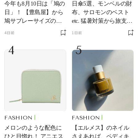
今年も8月10日は「鳩の
日傘5選、モンベルの財
日」！ 【豊島屋】から
布、サロモンのベスト
鳩サブレーサイズのポ
etc. 猛暑対策から旅支度
ーチ「はとっこ」を限
まで！ ｜今週の人気記
4日前
1日前
定販売
事TOP5
4
5
FASHION
FASHION
メロンのような配色に
【エルメス】のネイル
ひと目惚れ！ アニエス
さえあれば、ペディキ