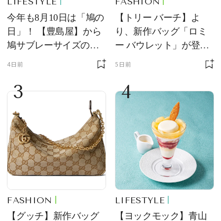
LIFESTYLE
FASHION
今年も8月10日は「鳩の
【トリー バーチ】よ
日」！ 【豊島屋】から
り、新作バッグ「ロミ
鳩サブレーサイズのポ
ー バウレット」が登
ーチ「はとっこ」を限
場！ デザイン性と収納
4日前
5日前
定販売
力を両立
3
4
FASHION
LIFESTYLE
【グッチ】新作バッグ
【ヨックモック】青山