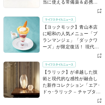
当に使える常備薬＆必携ア
イテム
ライフスタイルニュース
【ヨックモック】青山本店
に昭和の人気メニュー「ブ
ランマンジェ」「ダックワ
ーズ」が限定復活！ 現代的
で華やかなデザートとして
登場
ライフスタイルニュース
【ラリック】が卓越した技
術と現代的な感性が融合し
た新作コレクション「エア･
ドゥ･ラリック – チャプター
II」を発表