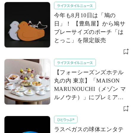
ライフスタイルニュース
今年も8月10日は「鳩の
日」！ 【豊島屋】から鳩サ
ブレーサイズのポーチ「は
とっこ」を限定販売
ライフスタイルニュース
【フォーシーズンズホテル
丸の内 東京】「MAISON
MARUNOUCHI（メゾン マ
ルノウチ）」にプレミアム
な葡萄を堪能する「巨峰＆
シャインマスカット アフタ
ひとりっぷ®
ヌーンティー」が登場
ラスベガスの球体エンタテ