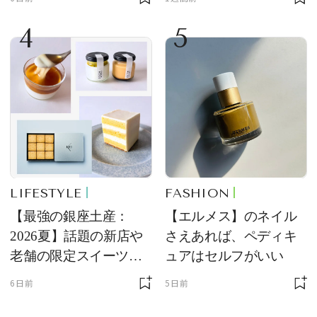
4
5
LIFESTYLE
FASHION
【最強の銀座土産：
【エルメス】のネイル
2026夏】話題の新店や
さえあれば、ペディキ
老舗の限定スイーツを
ュアはセルフがいい
ゲット【＃SPURおやつ
6日前
5日前
部トピックス】