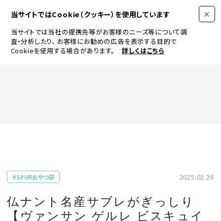
当サイトではCookie（クッキー）を使用しています
当サイトでは当社の提携先等がお客様のニーズ等について調
査・分析したり、
お客様にお勧めの広告を表示する目的で
Cookieを使用する場合があります。
詳しくはこちら
FASHION
BEAUTY
ログイン
JEWELRY & WATCH
2025.02.26
#SPURおやつ部
LIFESTYLE
仏ナント名産サブレがぎっしり
【ヴァンサン ゲルレ ビスキュイ