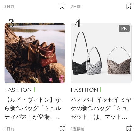
ーチ「はとっこ」を限
ーン型がスタイリング
3日前
2日前
定販売
のアクセントに
3
4
FASHION
FASHION
【ルイ・ヴィトン】か
バオ バオ イッセイ ミヤ
ら新作バッグ「ミュル
ケの新作バッグ「ミュ
ティパス」が登場。ミ
ゼット」は、マットな
ニサイズもラインナッ
質感が魅力！
1日前
1週間前
プ