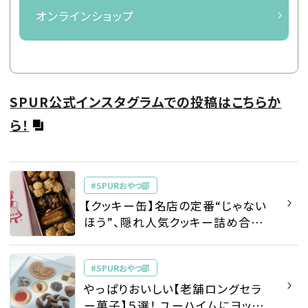
オンラインショップ
SPUR公式インスタグラムでの投稿はこちらか
ら！
#SPURおやつ部
【クッキー缶】名店の定番“じゃない
ほう”、隠れ人気クッキー詰め合わ
せ５選
#SPURおやつ部
やっぱりおいしい【老舗ロングセラ
ー菓子】５選！ ユーハイムにヨック