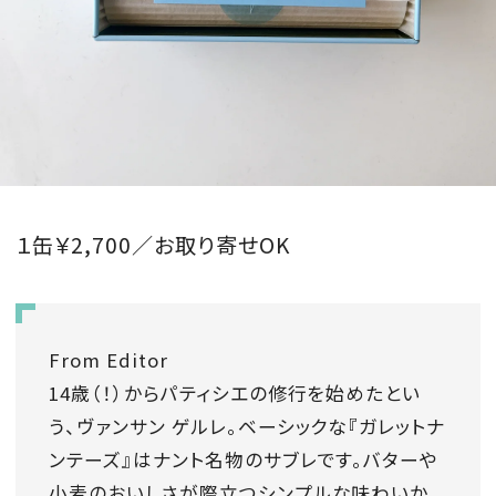
会員登録
Log in or Sign up
SPUR読者のためのメンバーシッププログラム
「The SPUR Club」。
便利な機能と特典を無料で楽し
めます。
１缶￥2,700／お取り寄せOK
ログイン・新規会員登録
From Editor
FOLLOW US
14歳（！）からパティシエの修行を始めたとい
う、ヴァンサン ゲルレ。ベーシックな『ガレットナ
ンテーズ』はナント名物のサブレです。バターや
小麦のおいしさが際立つシンプルな味わいか