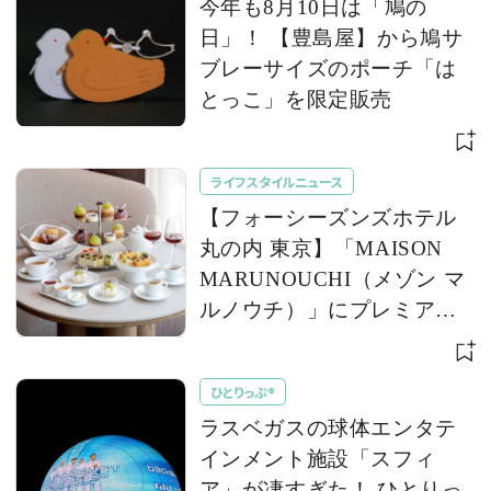
今年も8月10日は「鳩の
日」！ 【豊島屋】から鳩サ
ブレーサイズのポーチ「は
とっこ」を限定販売
ライフスタイルニュース
【フォーシーズンズホテル
丸の内 東京】「MAISON
MARUNOUCHI（メゾン マ
ルノウチ）」にプレミアム
な葡萄を堪能する「巨峰＆
シャインマスカット アフタ
ひとりっぷ®
ヌーンティー」が登場
ラスベガスの球体エンタテ
インメント施設「スフィ
ア」が凄すぎた！ ひとりっ