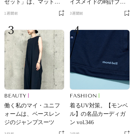
ゼット」は、マットな
イスメイドの時計ブラ
質感が魅力！
ンド【フレデリック・
1週間前
3週間前
コンスタント】の新作
3
4
をレビュー。【それい
け！ 良品ハンター】
BEAUTY
FASHION
働く私のマイ・ユニフ
着るUV対策。【モンベ
ォームは、ベースレン
ル】の名品カーディガ
ジのジャンプスーツ
ン vol.346
3日前
2日前