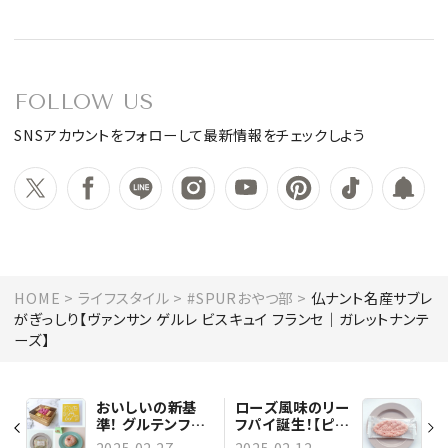
FOLLOW US
SNSアカウントをフォローして最新情報をチェックしよう
HOME
ライフスタイル
#SPURおやつ部
仏ナント名産サブレ
がぎっしり【ヴァンサン ゲルレ ビスキュイ フランセ｜ガレットナンテ
ーズ】
おいしいの新基
ローズ風味のリー
準！ グルテンフリ
フパイ誕生！【ピエ
ーなど体にやさし
ール・エルメ・パリ
2025.02.27
2025.02.12