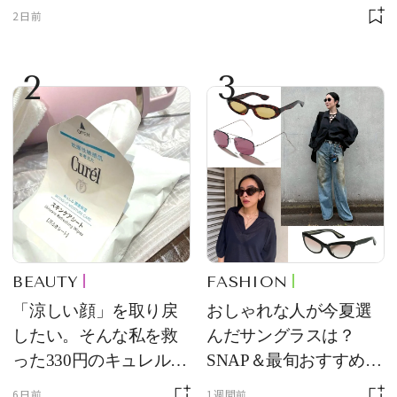
2日前
2
3
BEAUTY
FASHION
「涼しい顔」を取り戻
おしゃれな人が今夏選
したい。そんな私を救
んだサングラスは？
った330円のキュレル名
SNAP＆最旬おすすめサ
品
ングラス10選
6日前
1週間前