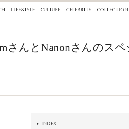
CH
LIFESTYLE
CULTURE
CELEBRITY
COLLECTION
hmさんとNanonさんのス
INDEX