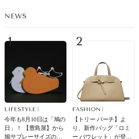
NEWS
1
2
LIFESTYLE
FASHION
今年も8月10日は「鳩の
【トリー バーチ】よ
日」！ 【豊島屋】から
り、新作バッグ「ロミ
鳩サブレーサイズのポ
ー バウレット」が登