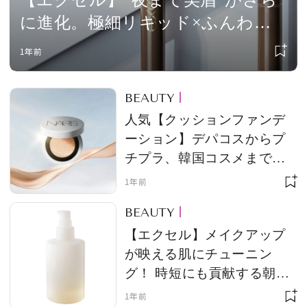
【エクセル】“夜まで美眉”がさら
に進化。極細リキッド×ふんわり
パウダーの超耐久アイブロウ
1年前
BEAUTY
人気【クッションファンデ
ーション】デパコスからプ
チプラ、韓国コスメまで網
羅！【2025年最新】
1年前
BEAUTY
【エクセル】メイクアップ
が映える肌にチューニン
グ！ 時短にも貢献する朝用
スキンローション
1年前