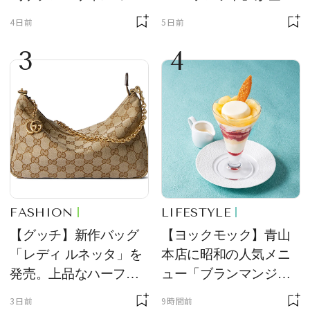
ーチ「はとっこ」を限
場！ デザイン性と収納
4日前
5日前
定販売
力を両立
3
4
FASHION
LIFESTYLE
【グッチ】新作バッグ
【ヨックモック】青山
「レディ ルネッタ」を
本店に昭和の人気メニ
発売。上品なハーフム
ュー「ブランマンジ
ーン型がスタイリング
ェ」「ダックワーズ」
3日前
9時間前