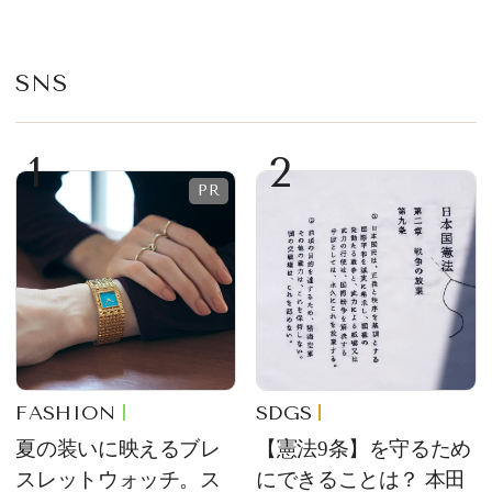
のアクセントに
が限定復活！ 現代的で
華やかなデザートとし
て登場
SNS
1
2
FASHION
SDGS
夏の装いに映えるブレ
【憲法9条】を守るため
スレットウォッチ。ス
にできることは？ 本田