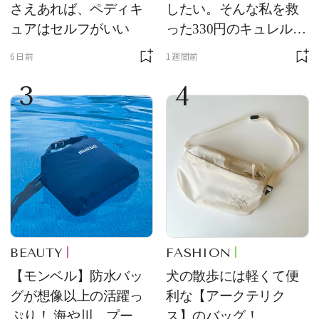
さえあれば、ペディキ
したい。そんな私を救
ュアはセルフがいい
った330円のキュレル名
品
6日前
1週間前
3
4
BEAUTY
FASHION
【モンベル】防水バッ
犬の散歩には軽くて便
グが想像以上の活躍っ
利な【アークテリク
ぷり！ 海や川、プール
ス】のバッグ！