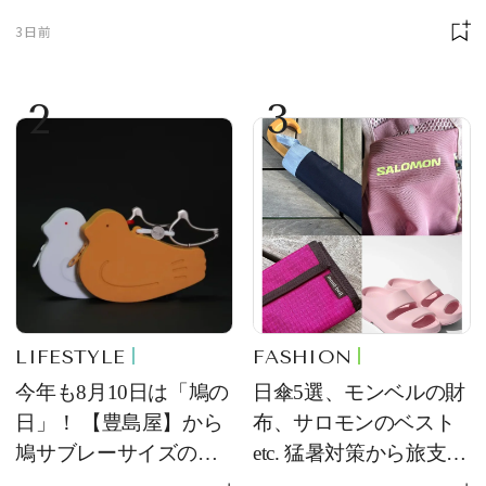
3日前
2
3
LIFESTYLE
FASHION
今年も8月10日は「鳩の
日傘5選、モンベルの財
日」！ 【豊島屋】から
布、サロモンのベスト
鳩サブレーサイズのポ
etc. 猛暑対策から旅支度
ーチ「はとっこ」を限
まで！ ｜今週の人気記