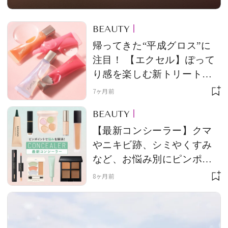
BEAUTY
帰ってきた“平成グロス”に
注目！ 【エクセル】ぽって
り感を楽しむ新トリートメ
ントグロス
7ヶ月前
BEAUTY
【最新コンシーラー】クマ
やニキビ跡、シミやくすみ
など、お悩み別にピンポイ
ントでアプローチ！
8ヶ月前