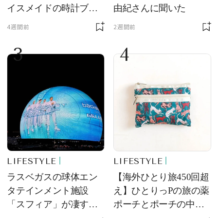
イスメイドの時計ブラ
由紀さんに聞いた
ンド【フレデリック・
4週間前
2週間前
コンスタント】の新作
3
4
をレビュー。【それい
け！ 良品ハンター】
LIFESTYLE
LIFESTYLE
ラスベガスの球体エン
【海外ひとり旅450回超
タテインメント施設
え】ひとりっPの旅の薬
「スフィア」が凄すぎ
ポーチとポーチの中身
た！ ひとりっPが大後
を初公開！ 本当に使え