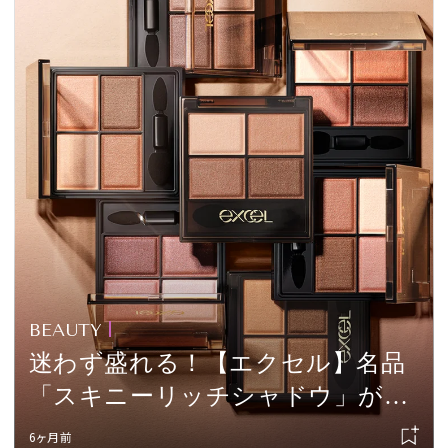
BEAUTY
迷わず盛れる！【エクセル】名品
「スキニーリッチシャドウ」がこ
こまで進化
6ヶ月前