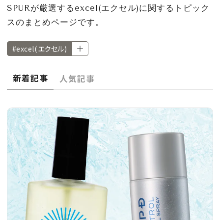
CULTURE
SPURが厳選するexcel(エクセル)に関するトピック
スのまとめページです。
CELEBRITY
#excel(エクセル)
COLLECTION
新着記事
人気記事
WEDDING
FORTUNE
SDGs
MAGAZINE