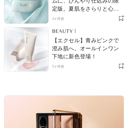
ムに、ひんやり仕込みの限
定版。夏肌をさらりと心地
よく
3ヶ月前
MAGAZINE
BEAUTY
【エクセル】青みピンクで
SPUR 2026 JULY
澄み肌へ。オールインワン
2026年9月号
下地に新色登場！
2026-07-23発売
5ヶ月前
最新号を試し読み