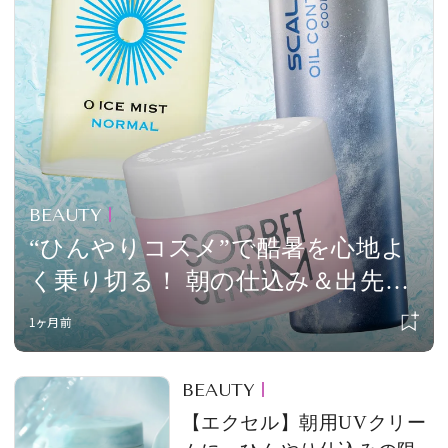
会員登録
Log in or Sign up
SPUR読者のためのメンバーシッププログラム
「The SPUR Club」。
便利な機能と特典を無料で楽し
めます。
BEAUTY
ログイン・新規会員登録
“ひんやりコスメ”で酷暑を心地よ
く乗り切る！ 朝の仕込み＆出先の
「追い冷感」で1日中涼しげに
1ヶ月前
FOLLOW US
BEAUTY
【エクセル】朝用UVクリー