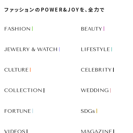
ファッションのPOWER&JOYを、全力で
FASHION
BEAUTY
JEWELRY & WATCH
LIFESTYLE
CULTURE
CELEBRITY
COLLECTION
WEDDING
FORTUNE
SDGs
VIDEOS
MAGAZINE