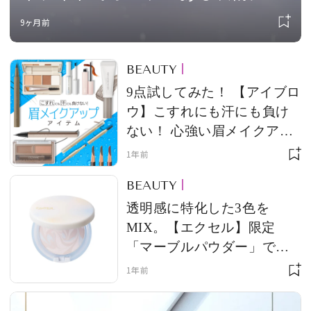
冬の透明感をまとう限定コレクシ
9ヶ月前
ョン
BEAUTY
9点試してみた！ 【アイブロ
ウ】こすれにも汗にも負け
ない！ 心強い眉メイクアッ
プアイテム
1年前
BEAUTY
透明感に特化した3色を
MIX。【エクセル】限定
「マーブルパウダー」で、
脱・くすみ肌
1年前