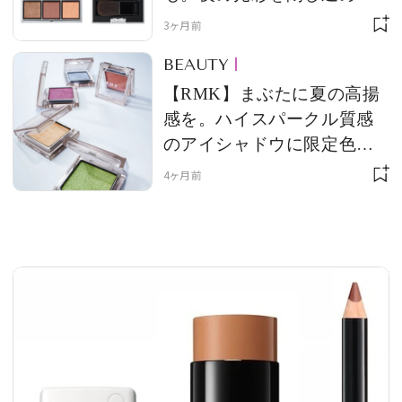
限定コレクション
3ヶ月前
BEAUTY
MAGAZINE
【RMK】まぶたに夏の高揚
感を。ハイスパークル質感
のアイシャドウに限定色が
SPUR 2026 JULY
登場！
2026年9月号
4ヶ月前
2026-07-23発売
最新号を試し読み