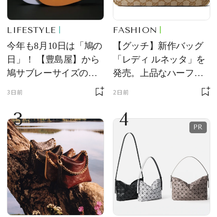
LIFESTYLE
FASHION
今年も8月10日は「鳩の
【グッチ】新作バッグ
日」！ 【豊島屋】から
「レディ ルネッタ」を
鳩サブレーサイズのポ
発売。上品なハーフム
ーチ「はとっこ」を限
ーン型がスタイリング
3日前
2日前
定販売
のアクセントに
3
4