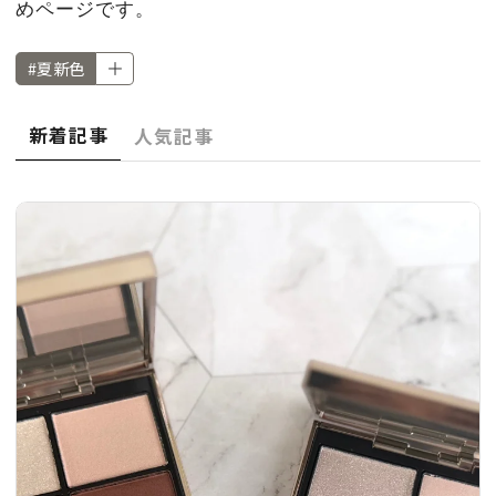
CULTURE
めページです。
#夏新色
CELEBRITY
新着記事
人気記事
COLLECTION
WEDDING
FORTUNE
SDGs
MAGAZINE