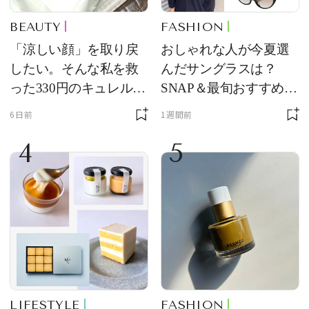
BEAUTY
FASHION
「涼しい顔」を取り戻
おしゃれな人が今夏選
したい。そんな私を救
んだサングラスは？
った330円のキュレル名
SNAP＆最旬おすすめサ
品
ングラス10選
6日前
1週間前
4
5
LIFESTYLE
FASHION