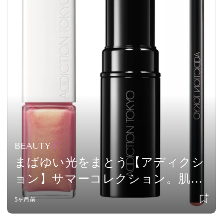
BEAUTY
まばゆい光をまとう【アディクシ
ョン】サマーコレクション。肌に
夏の温度を宿して
5ヶ月前