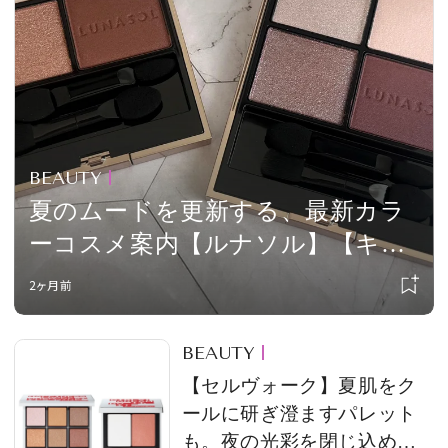
会員登録
Log in or Sign up
SPUR読者のためのメンバーシッププログラム
「The SPUR Club」。
便利な機能と特典を無料で楽し
めます。
BEAUTY
夏のムードを更新する、最新カラ
ログイン・新規会員登録
ーコスメ案内【ルナソル】【キャ
ンメイク】【フジコ】
2ヶ月前
FOLLOW US
BEAUTY
【セルヴォーク】夏肌をク
ールに研ぎ澄ますパレット
も。夜の光彩を閉じ込めた