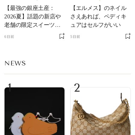
【最強の銀座土産：
【エルメス】のネイル
2026夏】話題の新店や
さえあれば、ペディキ
老舗の限定スイーツを
ュアはセルフがいい
ゲット【＃SPURおやつ
6日前
5日前
部トピックス】
NEWS
1
2