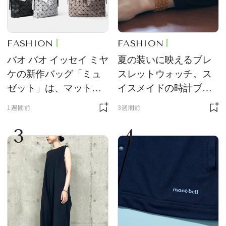
FASHION
FASHION
バオ バオ イッセイ ミヤ
夏の装いに映えるブレ
ケの新作バッグ「ミュ
スレットウォッチ。ス
ゼット」は、マットな
イスメイドの時計ブラ
質感が魅力！
ンド【フレデリック・
1週間前
3週間前
コンスタント】の新作
3
4
をレビュー。【それい
け！ 良品ハンター】