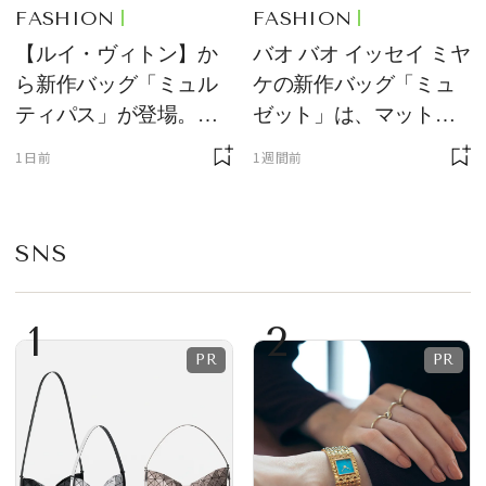
FASHION
FASHION
【ルイ・ヴィトン】か
バオ バオ イッセイ ミヤ
ら新作バッグ「ミュル
ケの新作バッグ「ミュ
ティパス」が登場。ミ
ゼット」は、マットな
ニサイズもラインナッ
質感が魅力！
1日前
1週間前
プ
SNS
1
2