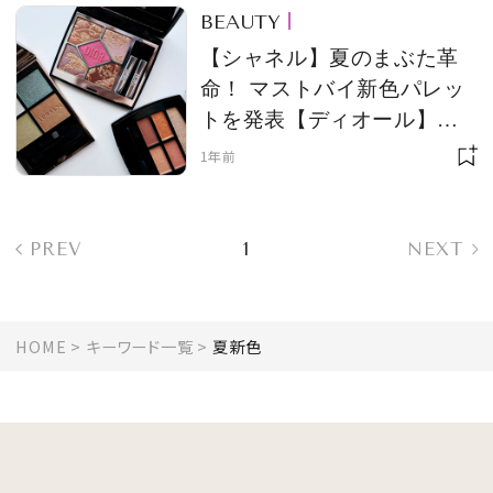
BEAUTY
【シャネル】夏のまぶた革
命！ マストバイ新色パレッ
トを発表【ディオール】
【ルナソル】
1年前
PREV
1
NEXT
HOME
キーワード一覧
夏新色