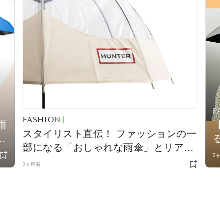
F
FASHION
雨
スタイリスト直伝！ ファッションの一
部になる「おしゃれな雨傘」とリアル
2
な着用スナップ
2ヶ月前