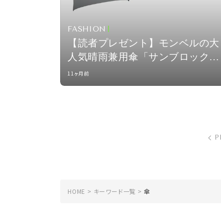
FASHION
【読者プレゼント】モンベルの大
人気晴雨兼用傘「サンブロックア
ンブレラ 55」のシルバーを２名
11ヶ月前
にプレゼント
P
HOME
キーワード一覧
傘