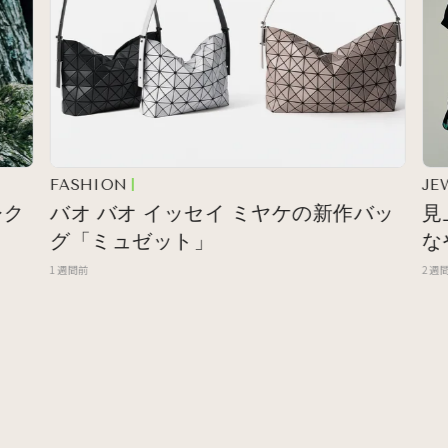
FASHION
JEWEL
バオ バオ イッセイ ミヤケの新作バッ
見上
グ「ミュゼット」
なや
1週間前
2週間前