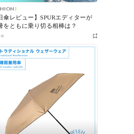
SHION
日傘レビュー】SPURエディターが
暑をともに乗り切る相棒は？
月前