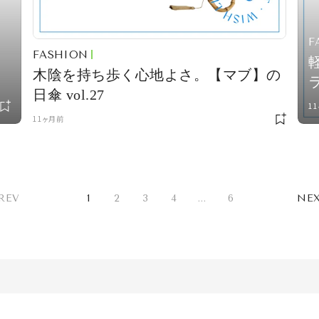
F
FASHION
木陰を持ち歩く心地よさ。【マブ】の
日傘 vol.27
様
の
1
11ヶ月前
REV
1
2
3
4
...
6
NE