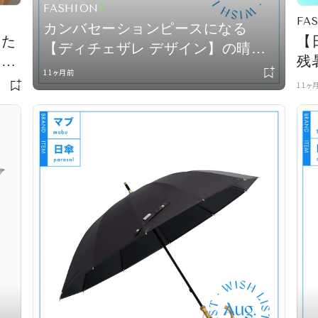
FASHION
FA
カンバセーションピースになる
たた
【
【ディチェザレ デザイン】の晴雨
ゃれ
残
兼用傘 vol.30
11ヶ月前
11ヶ