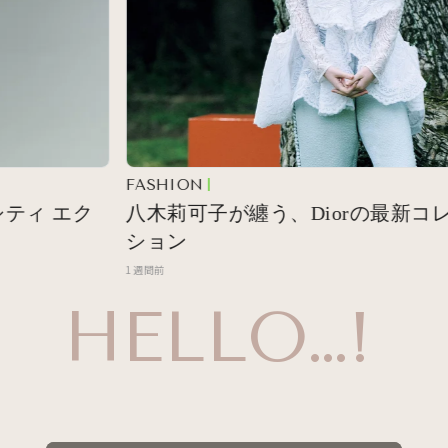
FASHION
ィ エク
八木莉可子が纏う、Diorの最新コレク
ション
1週間前
HELLO…!