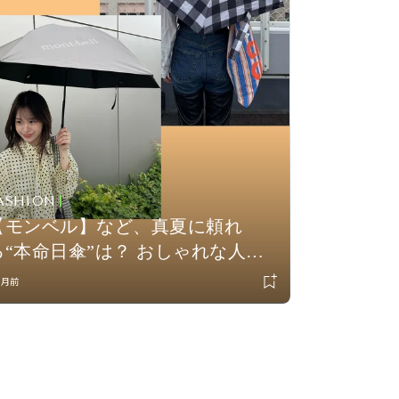
ASHION
【モンベル】など、真夏に頼れ
る“本命日傘”は？ おしゃれな人が
選ぶ高機能な１本をチェック！
ヶ月前