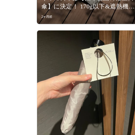
傘】に決定！ 170g以下&遮熱機能
つきが買い
2ヶ月前