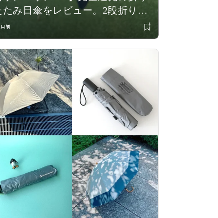
たたみ日傘をレビュー。2段折りを
選んだ理由＆種類の違いを比較！
ヶ月前