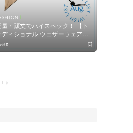
ASHION
軽量・頑丈でハイスペック！ 【ト
ラディショナル ウェザーウェア】
晴雨兼用傘 vol.24
1ヶ月前
XT