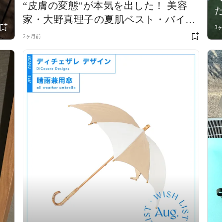
“皮膚の変態”が本気を出した！ 美容
家・大野真理子の夏肌ベスト・バイ・
3
スキンケア
2ヶ月前