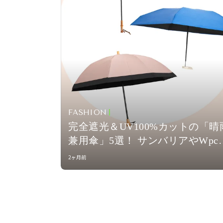
FASHION
完全遮光＆UV100%カットの「晴
兼用傘」5選！ サンバリアやWpc.
など、外出が楽しくなる新作が集
2ヶ月前
合