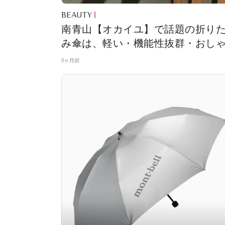
BEAUTY
南青山【オカイユ】で話題の折り
み傘は、軽い・機能性抜群・おし
の三拍子 #深夜のこっそり話 #2319
9ヶ月前