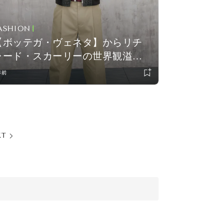
ASHION
【ボッテガ・ヴェネタ】からリチ
ャード・スカーリーの世界観溢れ
るコレクションが登場！ ポップア
年前
ップを開催中
XT