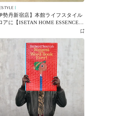
ESTYLE
伊勢丹新宿店】本館ライフスタイル
アに【ISETAN HOME ESSENCE】
オープン！ 本質的な美学を宿した国
外の名品をラインナップ