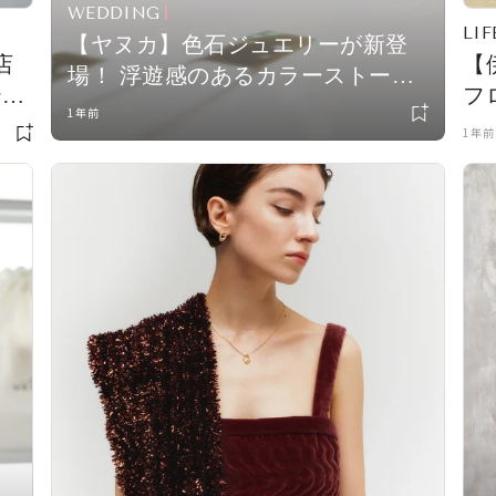
WEDDING
LIF
【ヤヌカ】色石ジュエリーが新登
店
【
場！ 浮遊感のあるカラーストーン
テイ
フロ
を記念日に
1年前
が
1年前
内