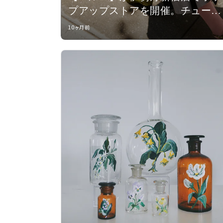
プアップストアを開催。チューリ
ップから着想を得た、新作「チュ
10ヶ月前
ーリペア」を先行販売