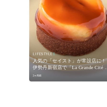
LIFESTYLE
人気の「セイスト」が常設店に！
伊勢丹新宿店で「La Grande Cité 
菓子サンク プロジェクト」がス
2ヶ月前
ート。本館地下1階の洋菓子エリ
が順次リフレッシュオープン！