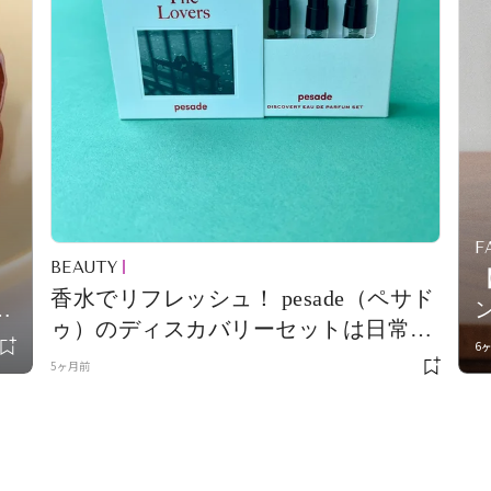
F
BEAUTY
香水でリフレッシュ！ pesade（ペサド
洋
ゥ）のディスカバリーセットは日常の
タ
6
気分転換にぴったりです
5ヶ月前
ア