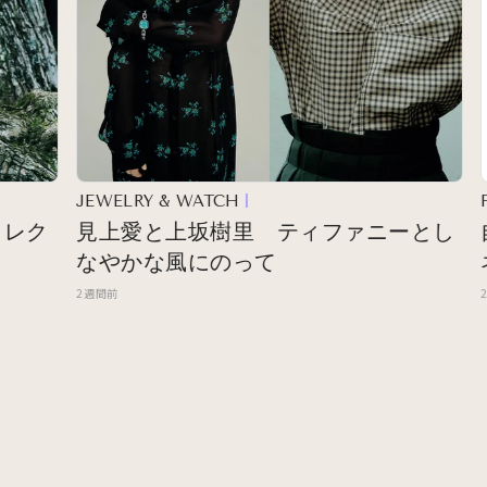
JEWELRY & WATCH
FAS
ク
見上愛と上坂樹里 ティファニーとし
自
なやかな風にのって
ネロ
2週間前
2週間前