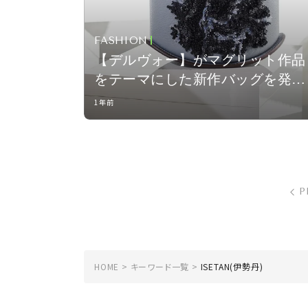
FASHION
【デルヴォー】がマグリット作品
をテーマにした新作バッグを発
表。伊勢丹新宿店でポップアップ
1年前
を開催！
P
HOME
キーワード一覧
ISETAN(伊勢丹)