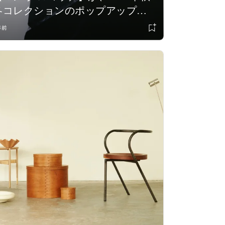
冬コレクションのポップアップス
トアを伊勢丹新宿店で開催。限定
年前
アイテムも登場