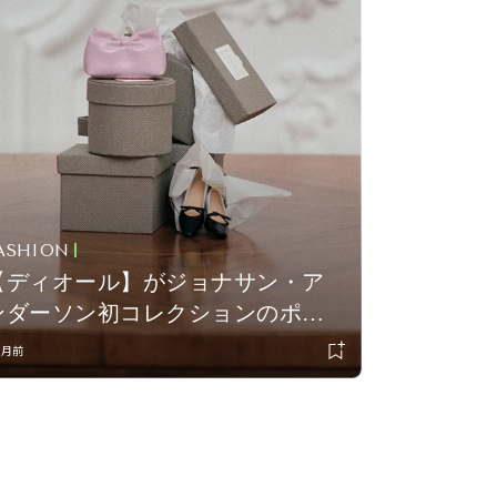
ASHION
【ディオール】がジョナサン・ア
ンダーソン初コレクションのポッ
プアップを伊勢丹新宿店で開催。
ヶ月前
限定バッグも登場！