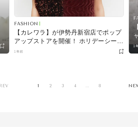
F
FASHION
【カレワラ】が伊勢丹新宿店でポップ
アップストアを開催！ ホリデーシーズ
1
ンにぴったりのアイテムが勢揃い
1年前
REV
1
2
3
4
...
8
NE