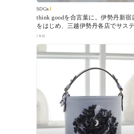
SDGs
think goodを合言葉に。伊勢丹新宿
をはじめ、三越伊勢丹各店でサス
ナブルなイベントを開催！
1年前