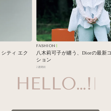
FASHION
ティ エク
八木莉可子が纏う、Diorの最新コレ
ション
2週間前
HELLO…!