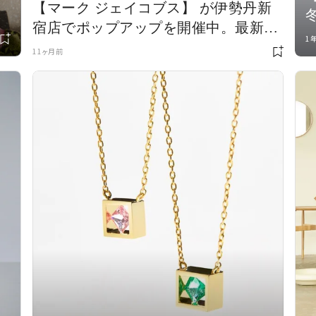
【マーク ジェイコブス】 が伊勢丹新
宿店でポップアップを開催中。最新バ
1
ッグなどを対象に購入者スペシャル特
11ヶ月前
典も！