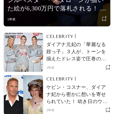
シルベスター・スタローンが描い
た絵が6,300万円で落札される！ ロ
ッキーなどを描いた作品をオーク
1年前
ションに出品、「すごい才能の持
ち主」と称賛される
CELEBRITY
ダイアナ元妃の「華麗なる
姪っ子」３人が、トーンを
揃えたドレス姿で圧巻のオ
ーラを放つ！ ウィリアム皇
1年前
太子が後援するイベントに
CELEBRITY
出席
ケビン・コスナー、ダイア
ナ妃から密かに想いを寄せ
られていた！ 幼き日のウィ
リアム皇太子から告白され
2年前