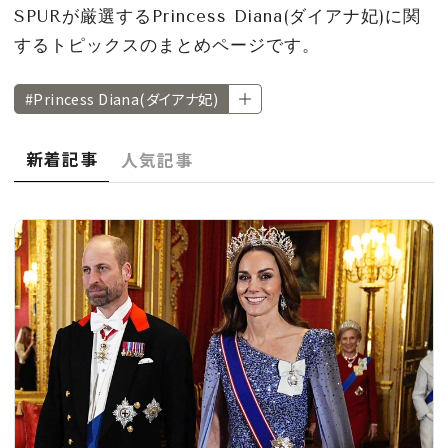
CULTURE
SPURが厳選するPrincess Diana(ダイアナ妃)に関
するトピックスのまとめページです。
CELEBRITY
#Princess Diana(ダイアナ妃)
COLLECTION
新着記事
人気記事
WEDDING
FORTUNE
SDGs
MAGAZINE