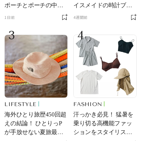
ポーチとポーチの中身
イスメイドの時計ブラ
を初公開！ 本当に使え
ンド【フレデリック・
1日前
4週間前
る常備薬＆必携アイテ
コンスタント】の新作
3
4
ム
をレビュー。【それい
け！ 良品ハンター】
LIFESTYLE
FASHION
海外ひとり旅歴450回超
汗っかき必見！ 猛暑を
えの結論！ ひとりっP
乗り切る高機能ファッ
が手放せない夏旅最強
ションをスタイリスト
ギア５選
が厳選