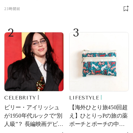
23時間前
2
3
CELEBRITY
LIFESTYLE
ビリー・アイリッシュ
【海外ひとり旅450回超
が1950年代ルックで“別
え】ひとりっPの旅の薬
人級”？ 長編映画デビュ
ポーチとポーチの中身
ー作の現場写真に反響
を初公開！ 本当に使え