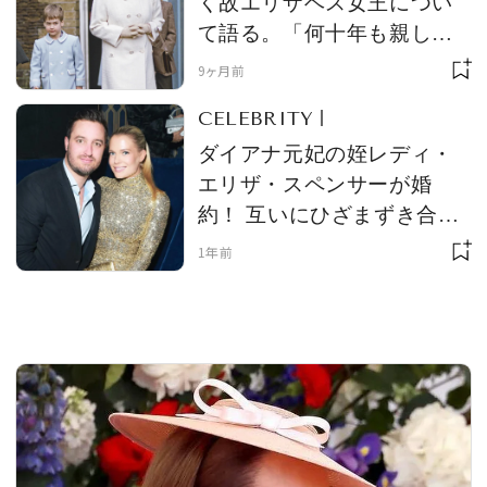
く故エリザベス女王につい
て語る。「何十年も親しい
間柄ではなかった」。離婚
9ヶ月前
した両親に対する本音も
MAGAZINE
CELEBRITY
ダイアナ元妃の姪レディ・
SPUR 2026 JULY
エリザ・スペンサーが婚
2026年9月号
約！ 互いにひざまずき合
2026-07-23発売
う、ユニークなプロポーズ
1年前
シーンを公開
最新号を試し読み