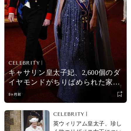
会員登録
Log in or Sign up
SPUR読者のためのメンバーシッププログラム
「The SPUR Club」。
便利な機能と特典を無料で楽し
めます。
CELEBRITY
ログイン・新規会員登録
キャサリン皇太子妃、2,600個のダ
イヤモンドがちりばめられた家宝
のティアラを初めて着用。ウィリ
8ヶ月前
FOLLOW US
アム皇太子は憧れの元祖スーパー
モデルと再会か
CELEBRITY
英ウィリアム皇太子、珍し