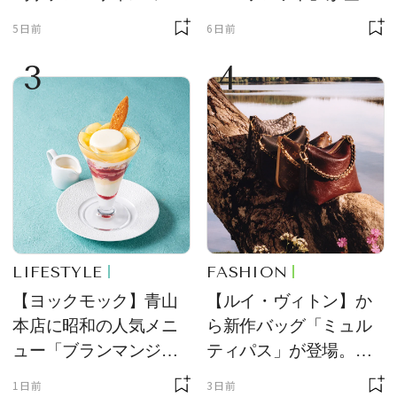
ーチ「はとっこ」を限
場！ デザイン性と収納
5日前
6日前
定販売
力を両立
3
4
LIFESTYLE
FASHION
【ヨックモック】青山
【ルイ・ヴィトン】か
本店に昭和の人気メニ
ら新作バッグ「ミュル
ュー「ブランマンジ
ティパス」が登場。ミ
ェ」「ダックワーズ」
ニサイズもラインナッ
1日前
3日前