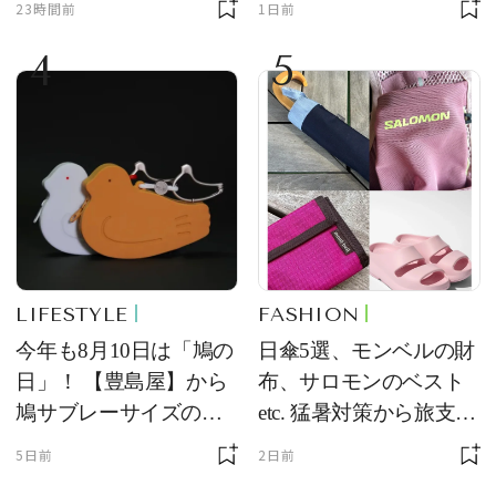
23時間前
1日前
る常備薬＆必携アイテ
4
5
ム
LIFESTYLE
FASHION
今年も8月10日は「鳩の
日傘5選、モンベルの財
日」！ 【豊島屋】から
布、サロモンのベスト
鳩サブレーサイズのポ
etc. 猛暑対策から旅支度
ーチ「はとっこ」を限
まで！ ｜今週の人気記
5日前
2日前
定販売
事TOP5