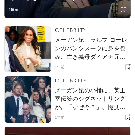
爆発。BBCの衝撃インタビューに
1年前
批判が殺到、「称号を剥奪すべ
き」との声が高まる
CELEBRITY
メーガン妃、ラルフ ローレ
ンのパンツスーツに身を包
み、亡き義母ダイアナ元妃
のルックを再現！ 夫・ヘン
1年前
リー王子をスルーする場面
CELEBRITY
も話題に
メーガン妃の小指に、英王
室伝統のシグネットリング
が。「なぜ今？」、憶測が
飛び交う
1年前