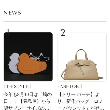
NEWS
1
2
LIFESTYLE
FASHION
今年も8月10日は「鳩の
【トリー バーチ】よ
日」！ 【豊島屋】から
り、新作バッグ「ロミ
鳩サブレーサイズのポ
ー バウレット」が登