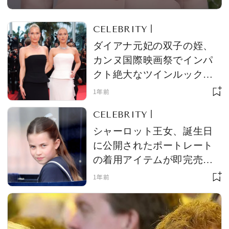
大統領夫妻をもてなす
CELEBRITY
ダイアナ元妃の双子の姪、
カンヌ国際映画祭でインパ
クト絶大なツインルックを
披露。圧巻のオーラを放
1年前
ち、「レベルが違う！」と
CELEBRITY
絶賛される
シャーロット王女、誕生日
に公開されたポートレート
の着用アイテムが即完売！
「ウィリアム王子にそっく
1年前
り」な表情も話題に