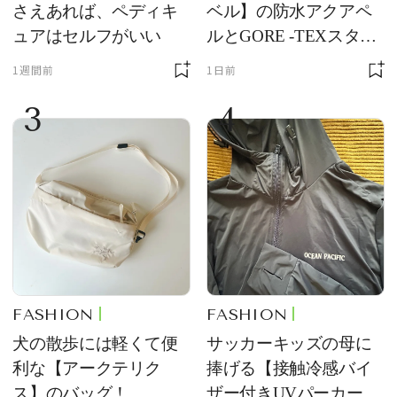
さえあれば、ペディキ
ベル】の防水アクアペ
ュアはセルフがいい
ルとGORE -TEXスタッ
フバッグが優秀すぎる
1週間前
1日前
3
4
FASHION
FASHION
犬の散歩には軽くて便
サッカーキッズの母に
利な【アークテリク
捧げる【接触冷感バイ
ス】のバッグ！
ザー付きUVパーカー】