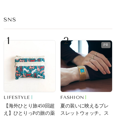
が限定復活！ 現代的で
プ
華やかなデザートとし
て登場
SNS
1
2
LIFESTYLE
FASHION
【海外ひとり旅450回超
夏の装いに映えるブレ
え】ひとりっPの旅の薬
スレットウォッチ。ス