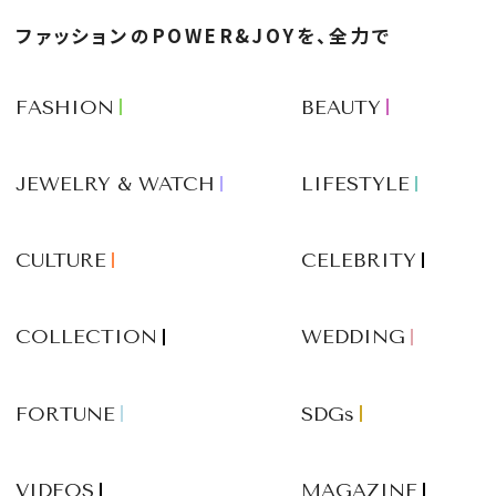
ファッションのPOWER&JOYを、全力で
FASHION
BEAUTY
JEWELRY & WATCH
LIFESTYLE
CULTURE
CELEBRITY
COLLECTION
WEDDING
FORTUNE
SDGs
VIDEOS
MAGAZINE