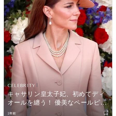
CELEBRITY
キャサリン皇太子妃、初めてディ
オールを纏う！ 優美なペールピン
クのワントーンルックでフランス
1年前