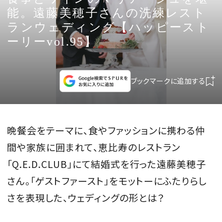
CULTURE
能。遠藤美穂子さんの洗練レスト
ランウェディング【ハッピースト
CELEBRITY
ーリーvol.95】
COLLECTION
ブックマークに追加する
WEDDING
FORTUNE
晩餐会をテーマに、食やファッションに携わる仲
間や家族に囲まれて、恵比寿のレストラン
SDGs
「Q.E.D.CLUB」にて結婚式を行った遠藤美穂子
さん。「ゲストファースト」をモットーにふたりらし
MAGAZINE
さを表現した、ウェディングの形とは？