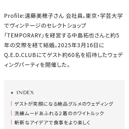
会員登録
Profile:遠藤美穂子さん 会社員。東京・学芸大学
Log in or Sign up
でヴィンテージのセレクトショップ
「TEMPORARY」を経営する中島拓也さんと約5
SPUR読者のためのメンバーシッププログラム
「The SPUR Club」。
便利な機能と特典を無料で楽し
年の交際を経て結婚。2025年3月16日に
めます。
Q.E.D.CLUBにてゲスト約60名を招待したウェデ
ィングパーティを開催した。
ログイン・新規会員登録
INDEX
FOLLOW US
ゲストが笑顔になる絶品グルメのウェディング
洗練ムードあふれる２着のホワイトルック
斬新なアイデアで食事をより楽しく