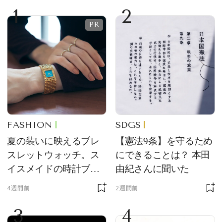
1
2
FASHION
SDGS
夏の装いに映えるブレ
【憲法9条】を守るため
スレットウォッチ。ス
にできることは？ 本田
イスメイドの時計ブラ
由紀さんに聞いた
ンド【フレデリック・
4週間前
2週間前
コンスタント】の新作
3
4
をレビュー。【それい