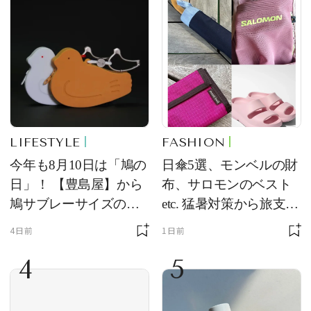
LIFESTYLE
FASHION
今年も8月10日は「鳩の
日傘5選、モンベルの財
日」！ 【豊島屋】から
布、サロモンのベスト
鳩サブレーサイズのポ
etc. 猛暑対策から旅支度
ーチ「はとっこ」を限
まで！ ｜今週の人気記
4日前
1日前
定販売
事TOP5
4
5