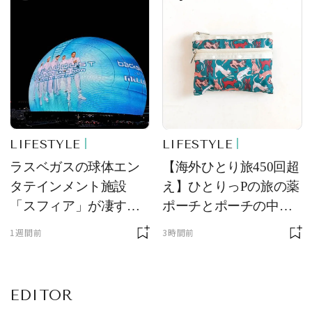
け！ 良品ハンター】
LIFESTYLE
LIFESTYLE
ラスベガスの球体エン
【海外ひとり旅450回超
タテインメント施設
え】ひとりっPの旅の薬
「スフィア」が凄すぎ
ポーチとポーチの中身
た！ ひとりっPが大後
を初公開！ 本当に使え
1週間前
3時間前
悔した理由とは！？
る常備薬＆必携アイテ
ム
EDITOR