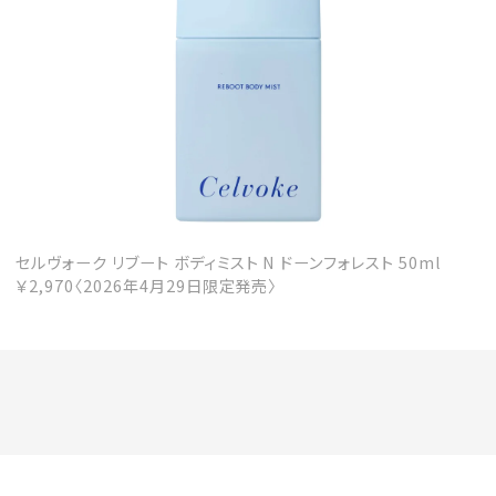
会員登録
Log in or Sign up
SPUR読者のためのメンバーシッププログラム
「The SPUR Club」。
便利な機能と特典を無料で楽し
めます。
ログイン・新規会員登録
セルヴォーク リブート ボディミスト N ドーンフォレスト 50ml
￥2,970〈2026年4月29日限定発売〉
FOLLOW US