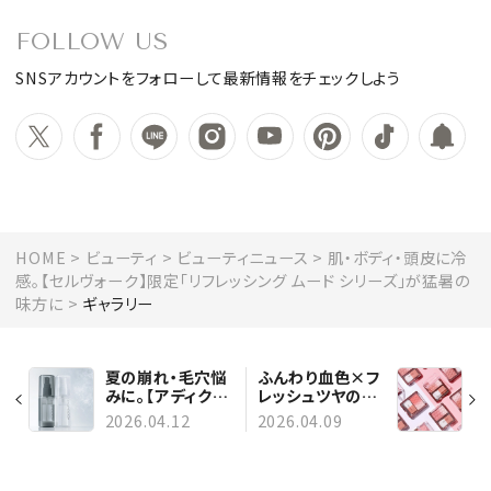
FOLLOW US
SNSアカウントをフォローして最新情報をチェックしよう
HOME
ビューティ
ビューティニュース
肌・ボディ・頭皮に冷
感。【セルヴォーク】限定「リフレッシング ムード シリーズ」が猛暑の
味方に
ギャラリー
夏の崩れ・毛穴悩
ふんわり血色×フ
みに。【アディクシ
レッシュツヤの
ョン】“マットorグ
2in1。【レブロン】
2026.04.12
2026.04.09
ロウ”で選べる新
新作チークでかな
フィックスミスト
える“天使のほっ
ぺ”