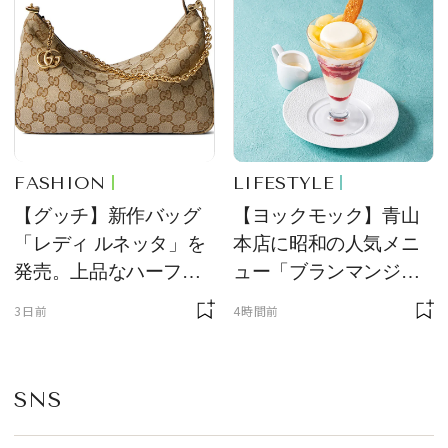
FASHION
LIFESTYLE
【グッチ】新作バッグ
【ヨックモック】青山
「レディ ルネッタ」を
本店に昭和の人気メニ
発売。上品なハーフム
ュー「ブランマンジ
ーン型がスタイリング
ェ」「ダックワーズ」
3日前
4時間前
のアクセントに
が限定復活！ 現代的で
華やかなデザートとし
て登場
SNS