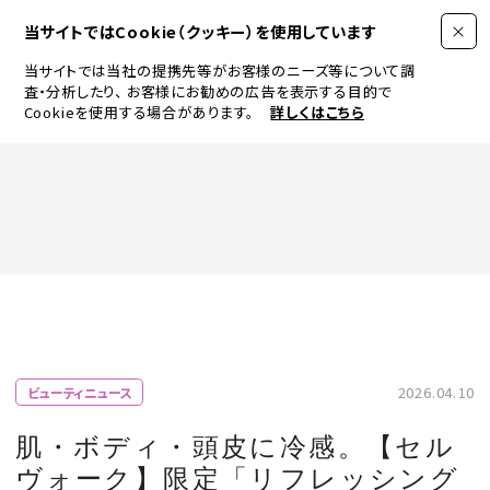
当サイトではCookie（クッキー）を使用しています
当サイトでは当社の提携先等がお客様のニーズ等について調
査・分析したり、
お客様にお勧めの広告を表示する目的で
Cookieを使用する場合があります。
詳しくはこちら
FASHION
BEAUTY
ログイン
JEWELRY & WATCH
2026.04.10
ビューティニュース
LIFESTYLE
肌・ボディ・頭皮に冷感。【セル
ヴォーク】限定「リフレッシング