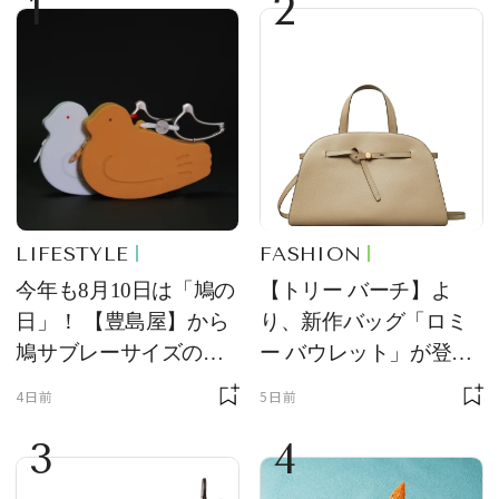
1
2
LIFESTYLE
FASHION
今年も8月10日は「鳩の
【トリー バーチ】よ
日」！ 【豊島屋】から
り、新作バッグ「ロミ
鳩サブレーサイズのポ
ー バウレット」が登
ーチ「はとっこ」を限
場！ デザイン性と収納
4日前
5日前
定販売
力を両立
3
4