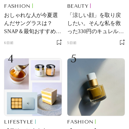
FASHION
BEAUTY
おしゃれな人が今夏選
「涼しい顔」を取り戻
んだサングラスは？
したい。そんな私を救
SNAP＆最旬おすすめサ
った330円のキュレル名
ングラス10選
品
6日前
5日前
4
5
LIFESTYLE
FASHION