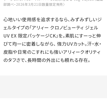
部調べ・2026年3月21日数量限定発売〉
心地いい使用感を追求するなら、みずみずしいジ
MAGAZINE
ェルタイプの「アリィー クロノビューティ ジェル
UV EX 限定パッケージCK」を。素肌にすーっと伸
SPUR 2026 JULY
びて均一に密着しながら、 強力UVカット。汗・水・
2026年9月号
皮脂や日常のこすれにも強いアリィークオリティ
2026-07-23発売
のタフさで、長時間の外出にも頼れる存在。
最新号を試し読み