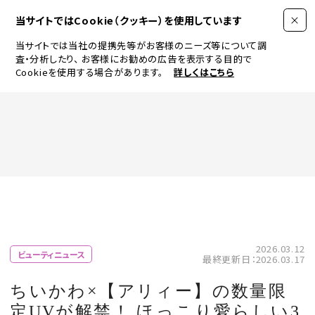
当サイトではCookie（クッキー）を使用しています
当サイトでは当社の提携先等がお客様のニーズ等について調
査・分析したり、
お客様にお勧めの広告を表示する目的で
Cookieを使用する場合があります。
詳しくはこちら
FASHION
BEAUTY
ログイン
JEWELRY & WATCH
2026.03.12
ビューティニュース
最終更新日：2026.03.17
LIFESTYLE
ちいかわ×【アリィー】の数量限
定UVが解禁！ ほっこり愛らしい3