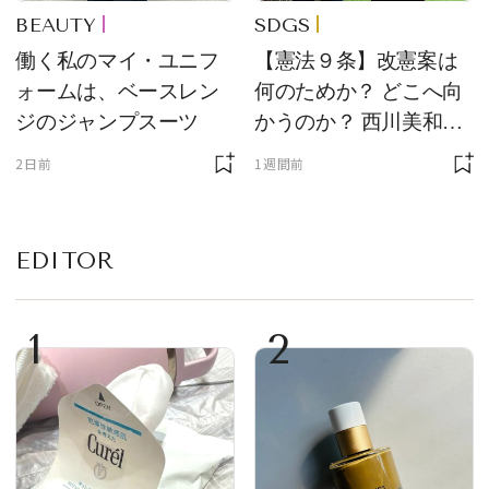
BEAUTY
SDGS
働く私のマイ・ユニフ
【憲法９条】改憲案は
ォームは、ベースレン
何のためか？ どこへ向
ジのジャンプスーツ
かうのか？ 西川美和さ
んと木村草太さんが読
2日前
1週間前
み解く
EDITOR
1
2