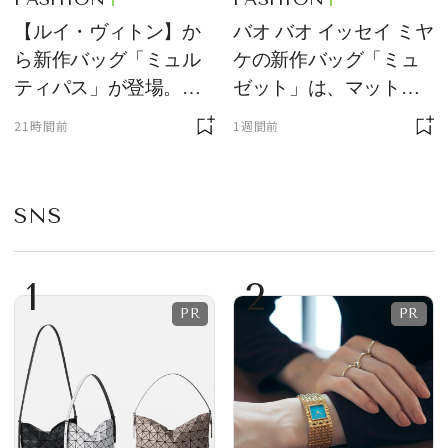
【ルイ・ヴィトン】か
バオ バオ イッセイ ミヤ
ら新作バッグ「ミュル
ケの新作バッグ「ミュ
ティパス」が登場。ミ
ゼット」は、マットな
ニサイズもラインナッ
質感が魅力！
21時間前
1週間前
プ
SNS
1
2