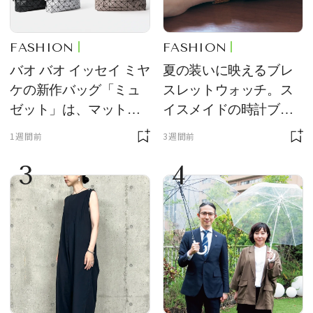
FASHION
FASHION
バオ バオ イッセイ ミヤ
夏の装いに映えるブレ
ケの新作バッグ「ミュ
スレットウォッチ。ス
ゼット」は、マットな
イスメイドの時計ブラ
質感が魅力！
ンド【フレデリック・
1週間前
3週間前
コンスタント】の新作
3
4
をレビュー。【それい
け！ 良品ハンター】