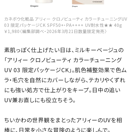
カネボウ化粧品 アリィー クロノビューティ カラーチューニングUV
03 限定パッケージCK SPF50+・PA++++ UV耐水性★★ 40g
￥1,980〈編集部調べ・2026年3月21日数量限定発売〉
素肌っぽく仕上げたい日は、ミルキーベージュの
「アリィー クロノビューティ カラーチューニング
UV 03 限定パッケージCK」。肌色補整効果で色ム
ラ・毛穴を自然にカバーしながら、テカリやくずれ
にも強い処方で仕上がりをキープ。日中の追い
UV兼お直しにも役立ちそう。
ちいかわの世界観をまとったアリィーのUVを相
棒に、日常を小さな冒険のように楽しんで。