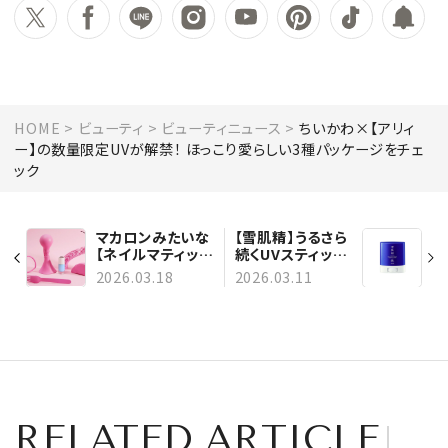
HOME
ビューティ
ビューティニュース
ちいかわ×【アリィ
ー】の数量限定UVが解禁！ ほっこり愛らしい3種パッケージをチェ
ック
マカロンみたいな
【雪肌精】うるさら
【ネイルマティッ
続くUVスティック
ク】新色。指先に甘
で、今度こそ“日中
2026.03.18
2026.03.11
く軽やかなムード
の塗り直し”を習
を
慣化！
RELATED ARTICLE