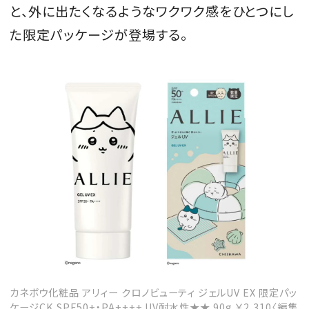
と、外に出たくなるようなワクワク感をひとつにし
会員登録
た限定パッケージが登場する。
Log in or Sign up
SPUR読者のためのメンバーシッププログラム
「The SPUR Club」。
便利な機能と特典を無料で楽し
めます。
ログイン・新規会員登録
FOLLOW US
カネボウ化粧品 アリィー クロノビューティ ジェルUV EX 限定パッ
ケージCK SPF50+・PA++++ UV耐水性★★ 90g ￥2,310〈編集