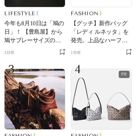
LIFESTYLE
FASHION
今年も8月10日は「鳩の
【グッチ】新作バッグ
日」！ 【豊島屋】から
「レディ ルネッタ」を
鳩サブレーサイズのポ
発売。上品なハーフム
ーチ「はとっこ」を限
ーン型がスタイリング
2日前
1日前
定販売
のアクセントに
3
4
FASHION
FASHION