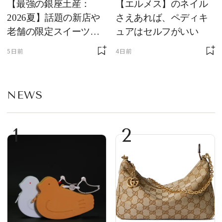
【最強の銀座土産：
【エルメス】のネイル
2026夏】話題の新店や
さえあれば、ペディキ
老舗の限定スイーツを
ュアはセルフがいい
ゲット【＃SPURおやつ
5日前
4日前
部トピックス】
NEWS
1
2