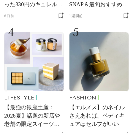
った330円のキュレル名
SNAP＆最旬おすすめサ
品
ングラス10選
6日前
1週間前
4
5
LIFESTYLE
FASHION
【最強の銀座土産：
【エルメス】のネイル
2026夏】話題の新店や
さえあれば、ペディキ
老舗の限定スイーツを
ュアはセルフがいい
ゲット【＃SPURおやつ