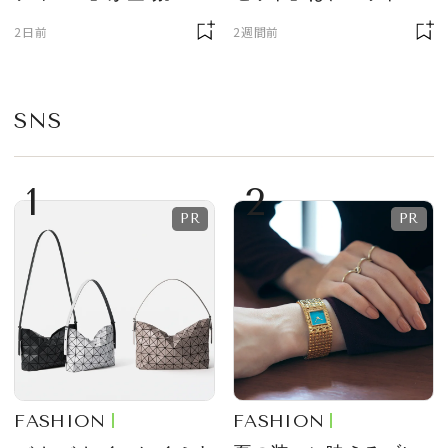
ニサイズもラインナッ
質感が魅力！
2日前
2週間前
プ
SNS
1
2
FASHION
FASHION