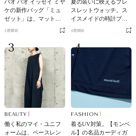
バオ バオ イッセイ ミヤ
夏の装いに映えるブレ
ケの新作バッグ「ミュ
スレットウォッチ。ス
ゼット」は、マットな
イスメイドの時計ブラ
質感が魅力！
ンド【フレデリック・
2週間前
4週間前
コンスタント】の新作
3
4
をレビュー。【それい
け！ 良品ハンター】
BEAUTY
FASHION
働く私のマイ・ユニフ
着るUV対策。【モンベ
ォームは、ベースレン
ル】の名品カーディガ