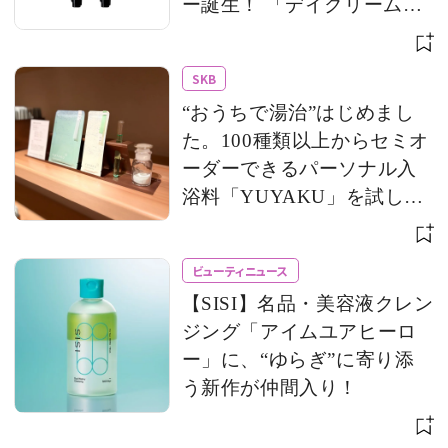
ー誕生！ 「デイクリーム」
のモバイルサイズもライン
アップ
SKB
“おうちで湯治”はじめまし
た。100種類以上からセミオ
ーダーできるパーソナル入
浴料「YUYAKU」を試して
みた！
ビューティニュース
【SISI】名品・美容液クレン
ジング「アイムユアヒーロ
ー」に、“ゆらぎ”に寄り添
う新作が仲間入り！