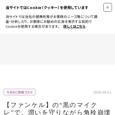
当サイトではCookie（クッキー）を使用しています
当サイトでは当社の提携先等がお客様のニーズ等について調
査・分析したり、
お客様にお勧めの広告を表示する目的で
Cookieを使用する場合があります。
詳しくはこちら
FASHION
BEAUTY
ログイン
JEWELRY & WATCH
2026.04.21
今日のご褒美コスメ
LIFESTYLE
【ファンケル】の“黒のマイク
レ”で、潤いを守りながら角栓崩壊