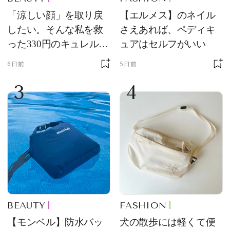
「涼しい顔」を取り戻
【エルメス】のネイル
したい。そんな私を救
さえあれば、ペディキ
った330円のキュレル名
ュアはセルフがいい
品
6日前
5日前
3
4
BEAUTY
FASHION
【モンベル】防水バッ
犬の散歩には軽くて便