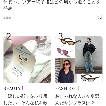
休養へ。ツアー終了後は公の場から退くことを
発表
2日前
2
3
BEAUTY
FASHION
「涼しい顔」を取り戻
おしゃれな人が今夏選
したい。そんな私を救
んだサングラスは？