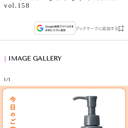
CULTURE
vol.158
CELEBRITY
ブックマークに追加する
COLLECTION
WEDDING
IMAGE GALLERY
FORTUNE
1/1
SDGs
MAGAZINE