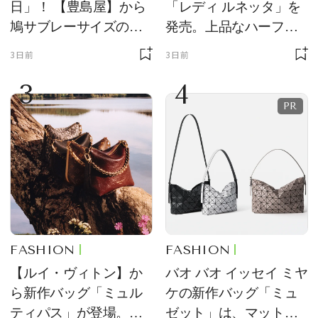
日」！ 【豊島屋】から
「レディ ルネッタ」を
鳩サブレーサイズのポ
発売。上品なハーフム
ーチ「はとっこ」を限
ーン型がスタイリング
3日前
3日前
定販売
のアクセントに
3
4
FASHION
FASHION
【ルイ・ヴィトン】か
バオ バオ イッセイ ミヤ
ら新作バッグ「ミュル
ケの新作バッグ「ミュ
ティパス」が登場。ミ
ゼット」は、マットな