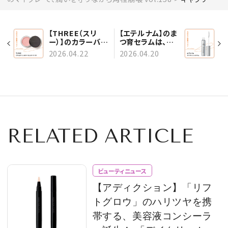
【THREE（スリ
【エテルナム】のま
ー）】のカラーバー
つ育セラムは、ま
ムなら、ひと塗りで
つ毛を土台環境か
2026.04.22
2026.04.20
眉も頬も垢抜ける
ら整える vol.157
vol.159
RELATED ARTICLE
ビューティニュース
【アディクション】「リフ
トグロウ」のハリツヤを携
帯する、美容液コンシーラ