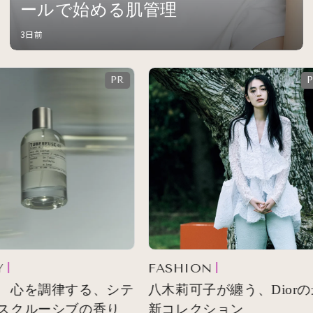
ールで始める肌管理
3日前
FASHION
 心を調律する、シテ
八木莉可子が纏う、Diorの
スクルーシブの香り
新コレクション