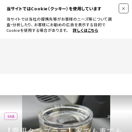
当サイトではCookie（クッキー）を使用しています
当サイトでは当社の提携先等がお客様のニーズ等について調
査・分析したり、
お客様にお勧めの広告を表示する目的で
Cookieを使用する場合があります。
詳しくはこちら
FASHION
BEAUTY
ログイン
JEWELRY & WATCH
2026.07.03
SKB
LIFESTYLE
【愛用タンブラー】家でも車でも