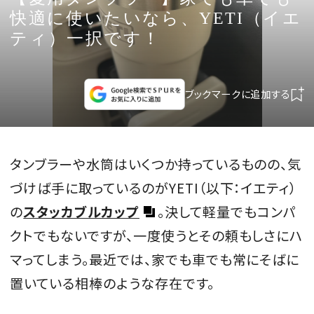
CULTURE
快適に使いたいなら、YETI（イエ
ティ）一択です！
CELEBRITY
COLLECTION
ブックマークに追加する
WEDDING
タンブラーや水筒はいくつか持っているものの、気
FORTUNE
づけば手に取っているのがYETI（以下：イエティ）
の
スタッカブルカップ
。決して軽量でもコンパ
SDGs
クトでもないですが、一度使うとその頼もしさにハ
マってしまう。最近では、家でも車でも常にそばに
MAGAZINE
置いている相棒のような存在です。