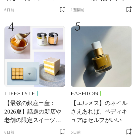
品
ングラス10選
6日前
1週間前
4
5
LIFESTYLE
FASHION
【最強の銀座土産：
【エルメス】のネイル
2026夏】話題の新店や
さえあれば、ペディキ
老舗の限定スイーツを
ュアはセルフがいい
ゲット【＃SPURおやつ
6日前
5日前