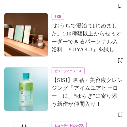
のモバイルサイズもライン
アップ
SKB
“おうちで湯治”はじめまし
た。100種類以上からセミオ
ーダーできるパーソナル入
浴料「YUYAKU」を試して
みた！
ビューティニュース
【SISI】名品・美容液クレン
ジング「アイムユアヒーロ
ー」に、“ゆらぎ”に寄り添
う新作が仲間入り！
ビューティトピックス