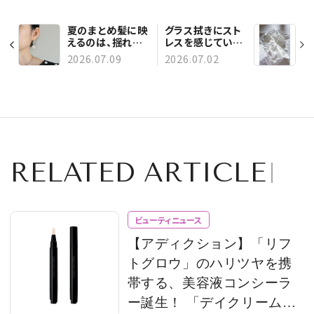
夏のまとめ髪に映
グラス拭きにスト
えるのは、揺れる
レスを感じている
シルバーのコイン
人へ。プロ仕様で
2026.07.09
2026.07.02
ピアス
運気まで磨かれそ
うな【木村硝子店
× BIRDY.】バー
テンダークロス
RELATED ARTICLE
ビューティニュース
【アディクション】「リフ
トグロウ」のハリツヤを携
帯する、美容液コンシーラ
ー誕生！ 「デイクリーム」