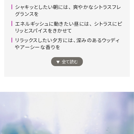
シャキッとしたい朝には、 爽やかなシトラスフレ
会員登録
グランスを
Log in or Sign up
エネルギッシュに動きたい昼には、 シトラスにピ
リッとスパイスをきかせて
SPUR読者のためのメンバーシッププログラム
リラックスしたい夕方には、深みのあるウッディ
「The SPUR Club」。
便利な機能と特典を無料で楽し
やアーシーな香りを
めます。
全て読む
ログイン・新規会員登録
FOLLOW US