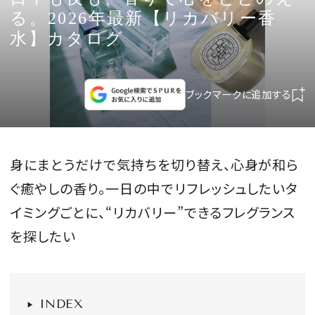
CULTURE
る。2026年最新【リカバリー香
水】カタログ
CELEBRITY
COLLECTION
ブックマークに追加する
WEDDING
身にまとうだけで気持ちを切り替え、心身が和ら
FORTUNE
ぐ癒やしの香り。一日の中でリフレッシュしたいタ
イミングごとに、“リカバリー”できるフレグランス
SDGs
を探したい
MAGAZINE
INDEX