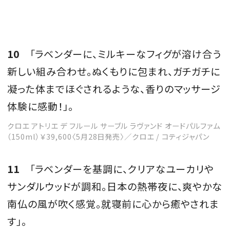
10
「ラベンダーに、ミルキーなフィグが溶け合う
新しい組み合わせ。ぬくもりに包まれ、ガチガチに
凝った体までほぐされるような、香りのマッサージ
体験に感動！」。
クロエ アトリエ デ フルール サーブル ラヴァンド オードパルファム
（150ml）￥39,600〈5月28日発売〉／クロエ / コティジャパン
11
「ラベンダーを基調に、クリアなユーカリや
サンダルウッドが調和。日本の熱帯夜に、爽やかな
南仏の風が吹く感覚。就寝前に心から癒やされま
す」。