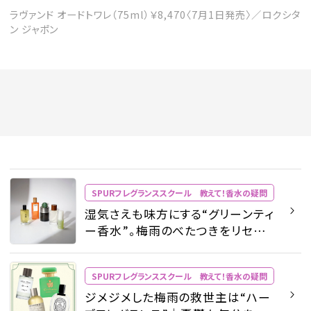
ラヴァンド オードトワレ（75ml）￥8,470〈7月1日発売〉／ロクシタ
ン ジャポン
SPURフレグランススクール 教えて！香水の疑問
湿気さえも味方にする“グリーンティ
ー香水”。梅雨のべたつきをリセット
する爽やかな香りは？ - SPURフレ
グランススクール 教えて！香水の
SPURフレグランススクール 教えて！香水の疑問
疑問 | SPUR
ジメジメした梅雨の救世主は“ハー