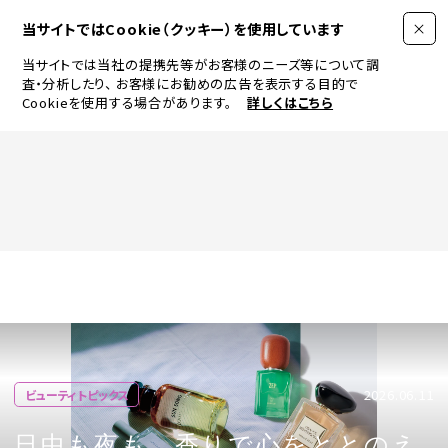
当サイトではCookie（クッキー）を使用しています
当サイトでは当社の提携先等がお客様のニーズ等について調
査・分析したり、
お客様にお勧めの広告を表示する目的で
Cookieを使用する場合があります。
詳しくはこちら
FASHION
BEAUTY
ログイン
JEWELRY & WATCH
2026.06.11
ビューティトピックス
LIFESTYLE
日中も夜も、香りで心をととのえ