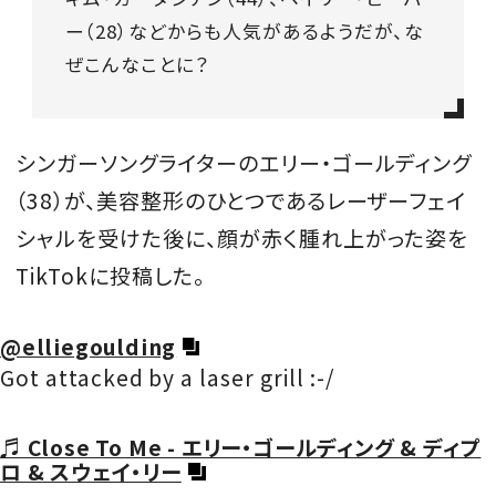
ー（28）などからも人気があるようだが、な
会員登録
ぜこんなことに？
Log in or Sign up
SPUR読者のためのメンバーシッププログラム
シンガーソングライターのエリー・ゴールディング
「The SPUR Club」。
便利な機能と特典を無料で楽し
めます。
（38）が、美容整形のひとつであるレーザーフェイ
シャルを受けた後に、顔が赤く腫れ上がった姿を
ログイン・新規会員登録
TikTokに投稿した。
@elliegoulding
FOLLOW US
Got attacked by a laser grill :-/
♬ Close To Me - エリー・ゴールディング & ディプ
ロ & スウェイ・リー