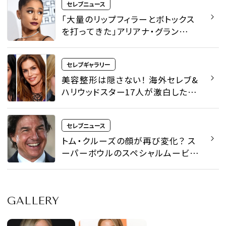
セレブニュース
「大量のリップフィラーとボトックス
を打ってきた」アリアナ・グラン
デ、“美”との関係を涙ながらに語る
- セレブニュース | SPUR
セレブギャラリー
美容整形は隠さない！ 海外セレブ&
ハリウッドスター17人が激白した
「お直し」レポート - セレブギャラリ
ー | SPUR
セレブニュース
トム・クルーズの顔が再び変化？ ス
ーパーボウルのスペシャルムービー
に映る姿が「トムじゃないみたい」
「まるでAI」 - セレブニュース |
SPUR
GALLERY