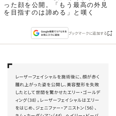
CULTURE
った顔を公開。「もう最高の外見
を目指すのは諦める」と嘆く
CELEBRITY
ブックマークに追加する
COLLECTION
WEDDING
FORTUNE
レーザーフェイシャルを施術後に、顔が赤く
SDGs
腫れ上がった姿を公開し、美容整形を失敗
したとして世間を驚かせたエリー・ゴールデ
MAGAZINE
ィング（38）。レーザーフェイシャルはエリー
をはじめ、ジェニファー・アニストン（56）、
キム・カーダシアン（44）、ヘイリー・ビーバ