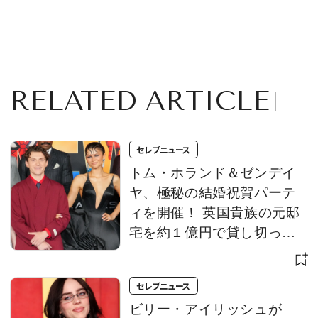
をキャッチ！ ３連
パレルブランド
パールのエレガン
「ドリュー・ハウ
トな装いも話題に
ス」の不買運動を
呼びかけ、新たな
ブランドを立ち上
げる
RELATED ARTICLE
セレブニュース
トム・ホランド＆ゼンデイ
ヤ、極秘の結婚祝賀パーテ
ィを開催！ 英国貴族の元邸
宅を約１億円で貸し切っ
て、プライバシーを守り抜
く
セレブニュース
ビリー・アイリッシュが