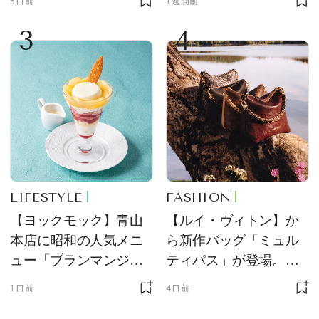
5日前
1週間前
定販売
力を両立
3
4
LIFESTYLE
FASHION
【ヨックモック】青山
【ルイ・ヴィトン】か
本店に昭和の人気メニ
ら新作バッグ「ミュル
ュー「ブランマンジ
ティパス」が登場。ミ
ェ」「ダックワーズ」
ニサイズもラインナッ
1日前
4日前
が限定復活！ 現代的で
プ