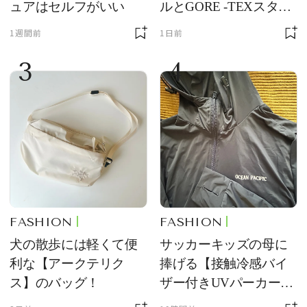
ュアはセルフがいい
ルとGORE -TEXスタッ
フバッグが優秀すぎる
1週間前
1日前
3
4
FASHION
FASHION
犬の散歩には軽くて便
サッカーキッズの母に
利な【アークテリク
捧げる【接触冷感バイ
ス】のバッグ！
ザー付きUVパーカー】
が最強説