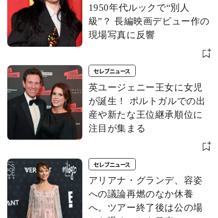
1950年代ルックで“別人
級”？ 長編映画デビュー作の
現場写真に反響
セレブニュース
英ユージェニー王女に女児
が誕生！ ポルトガルでの出
産や新たな王位継承順位に
注目が集まる
セレブニュース
アリアナ・グランデ、容姿
への議論再燃のなか休養
へ。ツアー終了後は公の場