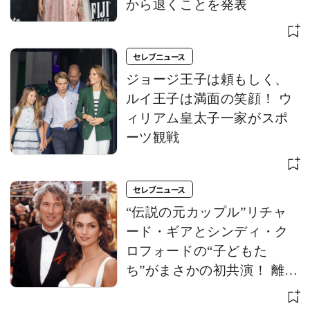
から退くことを発表
セレブニュース
ジョージ王子は頼もしく、
ルイ王子は満面の笑顔！ ウ
ィリアム皇太子一家がスポ
ーツ観戦
セレブニュース
“伝説の元カップル”リチャ
ード・ギアとシンディ・ク
ロフォードの“子どもた
ち”がまさかの初共演！ 離婚
から約30年、次世代スター
の巡り合わせに注目