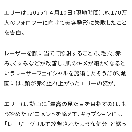
エリーは、2025年４月10日（現地時間）、約170万
人のフォロワーに向けて美容整形に失敗したこと
MAGAZINE
を告白。
SPUR 2026 JULY
レーザーを顔に当てて照射することで、毛穴、赤
2026年9月号
み、くすみなどが改善し、肌のキメが細かくなると
2026-07-23発売
いうレーザーフェイシャルを施術したそうだが、動
画には、顔が赤く腫れ上がったエリーの姿が。
最新号を試し読み
エリーは、動画に「最高の見た目を目指すのは、も
う諦めた」とコメントを添えて、キャプションには
「レーザーグリルで攻撃されたような気分」と綴っ