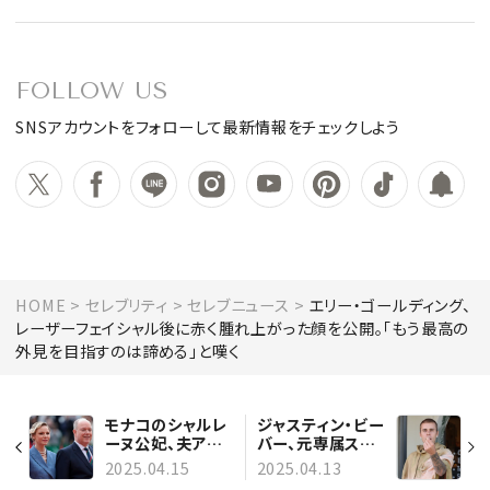
FOLLOW US
SNSアカウントをフォローして最新情報をチェックしよう
HOME
セレブリティ
セレブニュース
エリー・ゴールディング、
レーザーフェイシャル後に赤く腫れ上がった顔を公開。「もう最高の
外見を目指すのは諦める」と嘆く
モナコのシャルレ
ジャスティン・ビー
ーヌ公妃、夫アル
バー、元専属スタ
ベール大公と腕を
イリストと対立！
2025.04.15
2025.04.13
組む激レアな瞬間
共に立ち上げたア