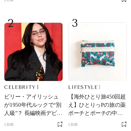
2
3
CELEBRITY
LIFESTYLE
ビリー・アイリッシュ
【海外ひとり旅450回超
が1950年代ルックで“別
え】ひとりっPの旅の薬
人級”？ 長編映画デビュ
ポーチとポーチの中身
ー作の現場写真に反響
を初公開！ 本当に使え
1日前
1日前
る常備薬＆必携アイテ