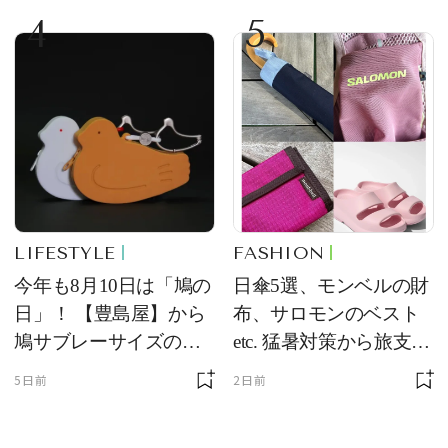
4
5
ム
LIFESTYLE
FASHION
今年も8月10日は「鳩の
日傘5選、モンベルの財
日」！ 【豊島屋】から
布、サロモンのベスト
鳩サブレーサイズのポ
etc. 猛暑対策から旅支度
ーチ「はとっこ」を限
まで！ ｜今週の人気記
5日前
2日前
定販売
事TOP5