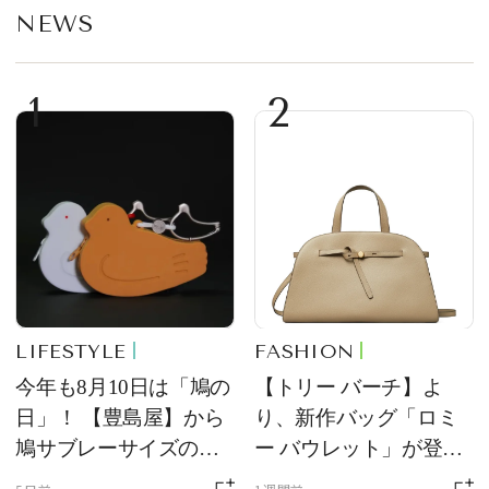
NEWS
1
2
LIFESTYLE
FASHION
今年も8月10日は「鳩の
【トリー バーチ】よ
日」！ 【豊島屋】から
り、新作バッグ「ロミ
鳩サブレーサイズのポ
ー バウレット」が登
ーチ「はとっこ」を限
場！ デザイン性と収納