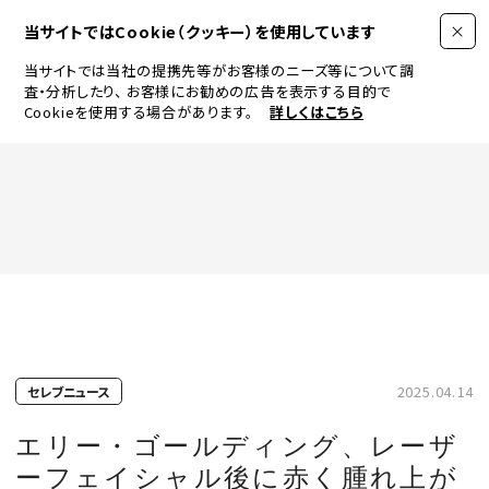
当サイトではCookie（クッキー）を使用しています
当サイトでは当社の提携先等がお客様のニーズ等について調
査・分析したり、
お客様にお勧めの広告を表示する目的で
Cookieを使用する場合があります。
詳しくはこちら
FASHION
BEAUTY
ログイン
JEWELRY & WATCH
2025.04.14
セレブニュース
LIFESTYLE
エリー・ゴールディング、レーザ
ーフェイシャル後に赤く腫れ上が