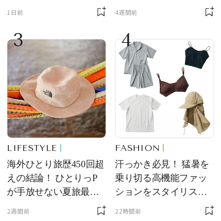
を初公開！ 本当に使え
ンド【フレデリック・
1日前
4週間前
る常備薬＆必携アイテ
コンスタント】の新作
3
4
ム
をレビュー。【それい
け！ 良品ハンター】
LIFESTYLE
FASHION
海外ひとり旅歴450回超
汗っかき必見！ 猛暑を
えの結論！ ひとりっP
乗り切る高機能ファッ
が手放せない夏旅最強
ションをスタイリスト
ギア５選
が厳選
2週間前
22時間前