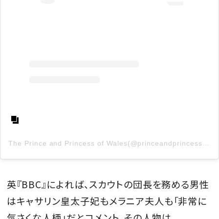
The Prince and Princess of Wales(@princeandprincessofwales)がシェアした投稿
英『BBC』によれば、スカウトの団長を務める男性
はキャサリン皇太子妃もメラニア夫人も「非常に
気さくな人柄」だとコメント。その人物は