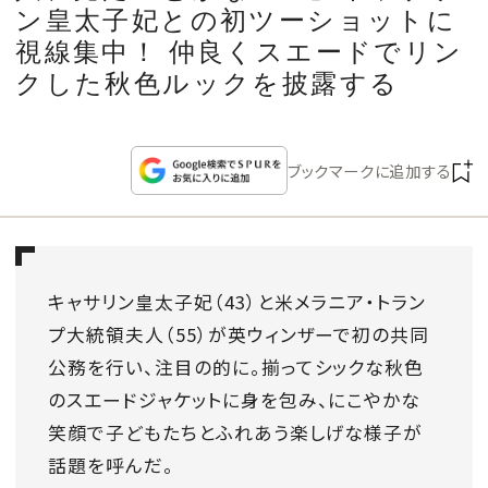
CULTURE
ン皇太子妃との初ツーショットに
視線集中！ 仲良くスエードでリン
CELEBRITY
クした秋色ルックを披露する
COLLECTION
ブックマークに追加する
WEDDING
FORTUNE
キャサリン皇太子妃（43）と米メラニア・トラン
プ大統領夫人（55）が英ウィンザーで初の共同
SDGs
公務を行い、注目の的に。揃ってシックな秋色
のスエードジャケットに身を包み、にこやかな
MAGAZINE
笑顔で子どもたちとふれあう楽しげな様子が
話題を呼んだ。