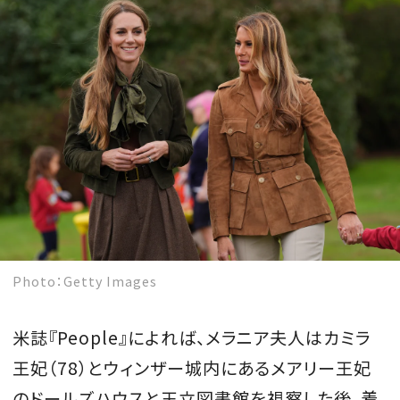
MAGAZINE
SPUR 2026 JULY
2026年9月号
2026-07-23発売
最新号を試し読み
Photo：Getty Images
米誌『People』によれば、メラニア夫人はカミラ
王妃（78）とウィンザー城内にあるメアリー王妃
のドールズハウスと王立図書館を視察した後、着