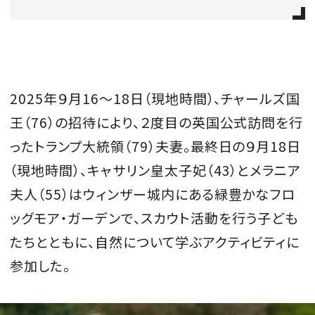
会員登録
Log in or Sign up
SPUR読者のためのメンバーシッププログラム
2025年９月16〜18日（現地時間）、チャールズ国
「The SPUR Club」。
便利な機能と特典を無料で楽し
王（76）の招待により、２度目の英国公式訪問を行
めます。
ったトランプ大統領（79）夫妻。最終日の９月18日
ログイン・新規会員登録
（現地時間）、キャサリン皇太子妃（43）とメラニア
夫人（55）はウィンザー城内にある緑豊かなフロ
ッグモア・ガーデンで、スカウト活動を行う子ども
FOLLOW US
たちとともに、自然について学ぶアクティビティに
参加した。