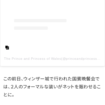
The Prince and Princess of Wales(@princeandprincessofwales)がシェアした投稿
この前日、ウィンザー城で行われた国賓晩餐会で
は、２人のフォーマルな装いがネットを賑わせるこ
とに。