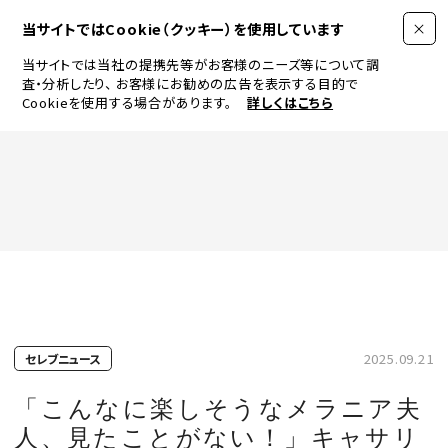
当サイトではCookie（クッキー）を使用しています
当サイトでは当社の提携先等がお客様のニーズ等について調
査・分析したり、
お客様にお勧めの広告を表示する目的で
Cookieを使用する場合があります。
詳しくはこちら
FASHION
BEAUTY
ログイン
JEWELRY & WATCH
2025.09.21
セレブニュース
LIFESTYLE
「こんなに楽しそうなメラニア夫
人、見たことがない！」キャサリ