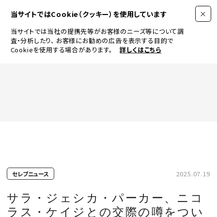
当サイトではCookie（クッキー）を使用しています
当サイトでは当社の提携先等がお客様のニーズ等について調
査・分析したり、
お客様にお勧めの広告を表示する目的で
Cookieを使用する場合があります。
詳しくはこちら
FASHION
BEAUTY
ログイン
JEWELRY & WATCH
2025.07.19
セレブニュース
LIFESTYLE
サラ・ジェシカ・パーカー、ニコ
ラス・ケイジとの交際の噂をつい