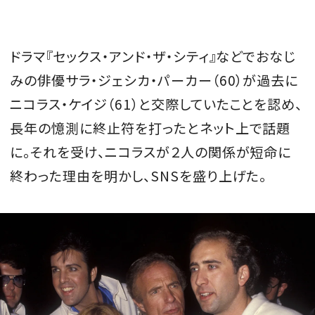
会員登録
Log in or Sign up
ドラマ『セックス・アンド・ザ・シティ』などでおなじ
みの俳優サラ・ジェシカ・パーカー（60）が過去に
SPUR読者のためのメンバーシッププログラム
ニコラス・ケイジ（61）と交際していたことを認め、
「The SPUR Club」。
便利な機能と特典を無料で楽し
めます。
長年の憶測に終止符を打ったとネット上で話題
に。それを受け、ニコラスが２人の関係が短命に
ログイン・新規会員登録
終わった理由を明かし、SNSを盛り上げた。
FOLLOW US