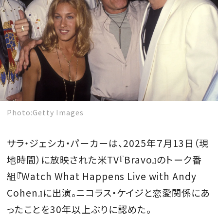
MAGAZINE
SPUR 2026 JULY
2026年9月号
2026-07-23発売
Photo:Getty Images
サラ・ジェシカ・パーカーは、2025年７月13日（現
最新号を試し読み
地時間）に放映された米TV『Bravo』のトーク番
組『Watch What Happens Live with Andy
Cohen』に出演。ニコラス・ケイジと恋愛関係にあ
ったことを30年以上ぶりに認めた。