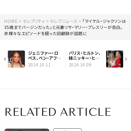
HOME
セレブリティ
セレブニュース
「マイケル・ジャクソンは
35歳までバージンだった」と元妻リサ・マリー・プレスリーが告白。
赤裸々なエピソードを綴った回顧録が話題に
ジェニファー・ロ
パリス・ヒルトン、
ペス、ベン・アフレ
妹ニッキー・ヒル
ックとの離婚を
トンの41歳の誕
2024.10.11
2024.10.09
「一瞬たりとも後
生日を盛大にお祝
悔していない」と
い！ それぞれの子
断言。「恋愛で満た
どもたちとパーテ
されようとしてい
ィを満喫
た」過去の自分を
振り返る
RELATED ARTICLE