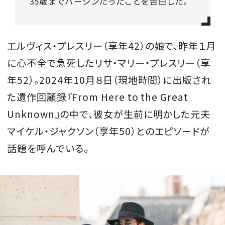
35歳までバージンだったことを告白した。
会員登録
Log in or Sign up
エルヴィス・プレスリー（享年42）の娘で、昨年１月
SPUR読者のためのメンバーシッププログラム
に心不全で急死したリサ・マリー・プレスリー（享
「The SPUR Club」。
便利な機能と特典を無料で楽し
年52）。2024年10月８日（現地時間）に出版され
めます。
た遺作回顧録『From Here to the Great
Unknown』の中で、彼女が生前に明かした元夫
ログイン・新規会員登録
マイケル・ジャクソン（享年50）とのエピソードが
話題を呼んでいる。
FOLLOW US