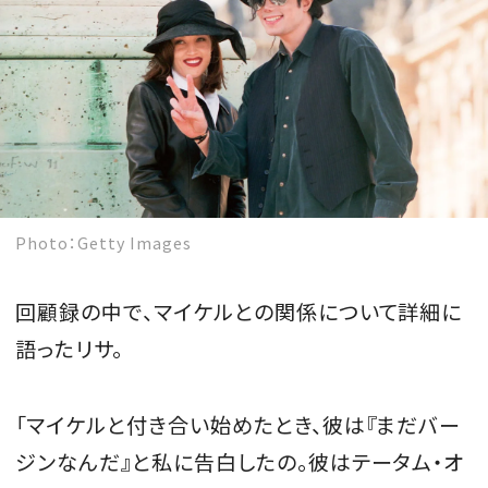
MAGAZINE
SPUR 2026 JULY
2026年9月号
Photo：Getty Images
2026-07-23発売
回顧録の中で、マイケルとの関係について詳細に
最新号を試し読み
語ったリサ。
「マイケルと付き合い始めたとき、彼は『まだバー
ジンなんだ』と私に告白したの。彼はテータム・オ