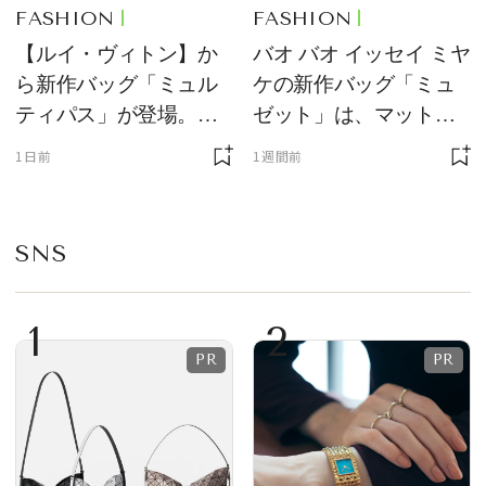
FASHION
FASHION
【ルイ・ヴィトン】か
バオ バオ イッセイ ミヤ
ら新作バッグ「ミュル
ケの新作バッグ「ミュ
ティパス」が登場。ミ
ゼット」は、マットな
ニサイズもラインナッ
質感が魅力！
1日前
1週間前
プ
SNS
1
2