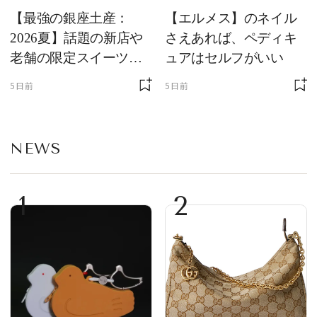
【最強の銀座土産：
【エルメス】のネイル
2026夏】話題の新店や
さえあれば、ペディキ
老舗の限定スイーツを
ュアはセルフがいい
ゲット【＃SPURおやつ
5日前
5日前
部トピックス】
NEWS
1
2