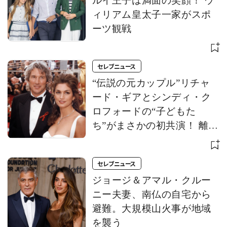
ルイ王子は満面の笑顔！ ウ
ィリアム皇太子一家がスポ
ーツ観戦
セレブニュース
“伝説の元カップル”リチャ
ード・ギアとシンディ・ク
ロフォードの“子どもた
ち”がまさかの初共演！ 離婚
から約30年、次世代スター
の巡り合わせに注目
セレブニュース
ジョージ＆アマル・クルー
ニー夫妻、南仏の自宅から
避難。大規模山火事が地域
を襲う