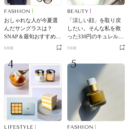
FASHION
BEAUTY
おしゃれな人が今夏選
「涼しい顔」を取り戻
んだサングラスは？
したい。そんな私を救
SNAP＆最旬おすすめサ
った330円のキュレル名
ングラス10選
品
6日前
5日前
4
5
LIFESTYLE
FASHION