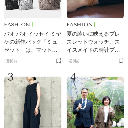
FASHION
FASHION
バオ バオ イッセイ ミヤ
夏の装いに映えるブレ
ケの新作バッグ「ミュ
スレットウォッチ。ス
ゼット」は、マットな
イスメイドの時計ブラ
質感が魅力！
ンド【フレデリック・
1週間前
3週間前
コンスタント】の新作
3
4
をレビュー。【それい
け！ 良品ハンター】