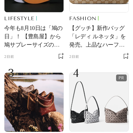
LIFESTYLE
FASHION
今年も8月10日は「鳩の
【グッチ】新作バッグ
日」！ 【豊島屋】から
「レディ ルネッタ」を
鳩サブレーサイズのポ
発売。上品なハーフム
ーチ「はとっこ」を限
ーン型がスタイリング
2日前
2日前
定販売
のアクセントに
3
4