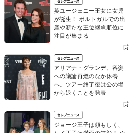
セレブニュース
英ユージェニー王女に女児
が誕生！ ポルトガルでの出
産や新たな王位継承順位に
注目が集まる
セレブニュース
アリアナ・グランデ、容姿
への議論再燃のなか休養
へ。ツアー終了後は公の場
から退くことを発表
セレブニュース
ジョージ王子は頼もしく、