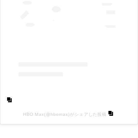
HBO Max(@hbomax)がシェアした投稿