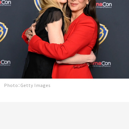
会員登録
Log in or Sign up
SPUR読者のためのメンバーシッププログラム
「The SPUR Club」。
便利な機能と特典を無料で楽し
めます。
ログイン・新規会員登録
Photo：Getty Images
FOLLOW US