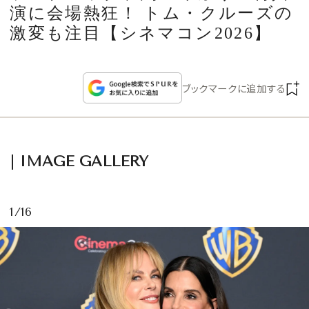
CULTURE
演に会場熱狂！ トム・クルーズの
激変も注目【シネマコン2026】
CELEBRITY
ブックマークに追加する
COLLECTION
WEDDING
IMAGE GALLERY
FORTUNE
1/16
SDGs
MAGAZINE