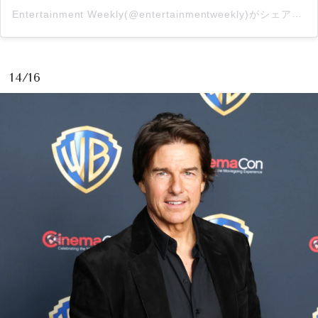
Entertainment Weekly(@entertainmentweekly)がシェアした投稿
14/16