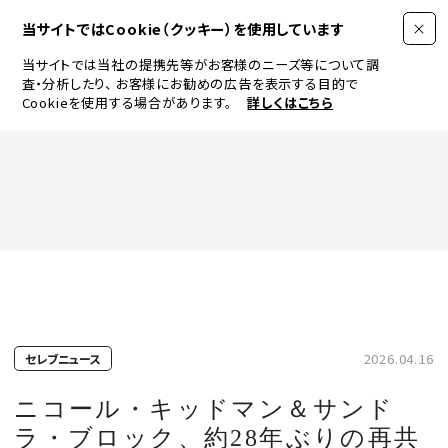
当サイトではCookie（クッキー）を使用しています
当サイトでは当社の提携先等がお客様のニーズ等について調
査・分析したり、
お客様にお勧めの広告を表示する目的で
Cookieを使用する場合があります。
詳しくはこちら
FASHION
BEAUTY
ログイン
JEWELRY & WATCH
2026.04.16
セレブニュース
LIFESTYLE
ニコール・キッドマン＆サンド
ラ・ブロック、約28年ぶりの再共