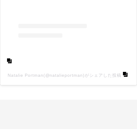
Natalie Portman(@natalieportman)がシェアした投稿