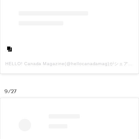
HELLO! Canada Magazine(@hellocanadamag)がシェアした投稿
9/27