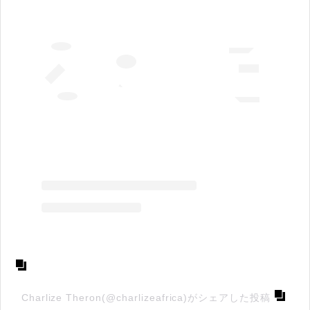
Charlize Theron(@charlizeafrica)がシェアした投稿