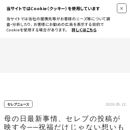
当サイトではCookie（クッキー）を使用しています
当サイトでは当社の提携先等がお客様のニーズ等について調
査・分析したり、
お客様にお勧めの広告を表示する目的で
Cookieを使用する場合があります。
詳しくはこちら
FASHION
BEAUTY
ログイン
JEWELRY & WATCH
2026.05.12
セレブニュース
LIFESTYLE
母の日最新事情、セレブの投稿が
映す今──祝福だけじゃない想いも