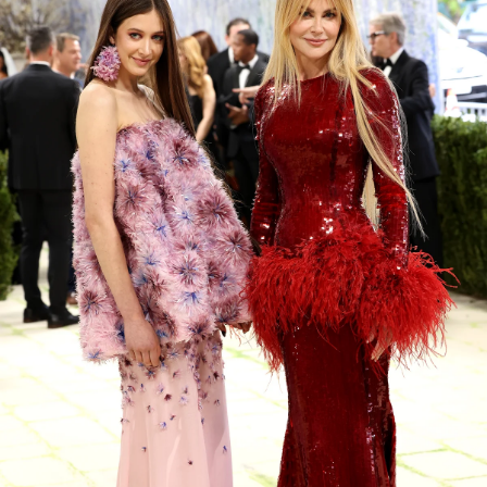
会員登録
Log in or Sign up
SPUR読者のためのメンバーシッププログラム
「The SPUR Club」。
便利な機能と特典を無料で楽し
めます。
ログイン・新規会員登録
FOLLOW US