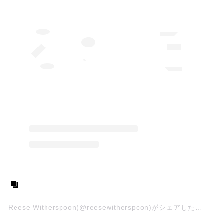
Reese Witherspoon(@reesewitherspoon)がシェアした投稿