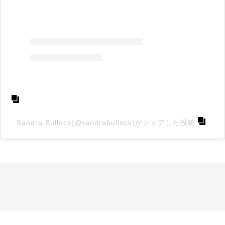
Sandra Bullock(@sandrabullock)がシェアした投稿