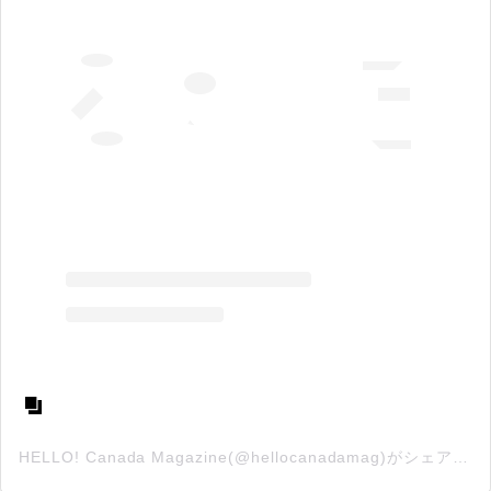
HELLO! Canada Magazine(@hellocanadamag)がシェアした投稿