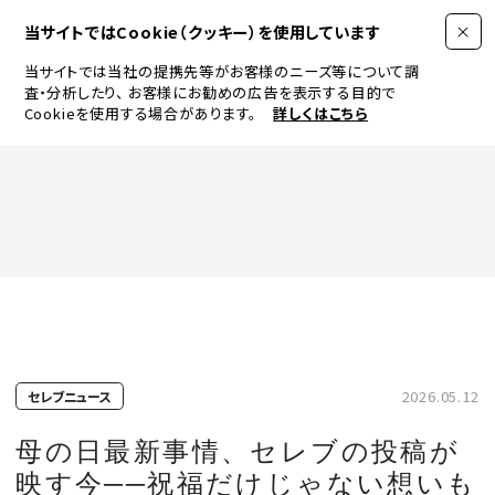
当サイトではCookie（クッキー）を使用しています
当サイトでは当社の提携先等がお客様のニーズ等について調
査・分析したり、
お客様にお勧めの広告を表示する目的で
Cookieを使用する場合があります。
詳しくはこちら
FASHION
BEAUTY
ログイン
JEWELRY & WATCH
2026.05.12
セレブニュース
LIFESTYLE
母の日最新事情、セレブの投稿が
映す今──祝福だけじゃない想いも