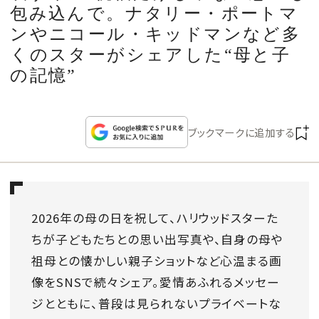
CULTURE
包み込んで。ナタリー・ポートマ
ンやニコール・キッドマンなど多
CELEBRITY
くのスターがシェアした“母と子
の記憶”
COLLECTION
ブックマークに追加する
WEDDING
FORTUNE
2026年の母の日を祝して、ハリウッドスターた
SDGs
ちが子どもたちとの思い出写真や、自身の母や
祖母との懐かしい親子ショットなど心温まる画
MAGAZINE
像をSNSで続々シェア。愛情あふれるメッセー
ジとともに、普段は見られないプライベートな