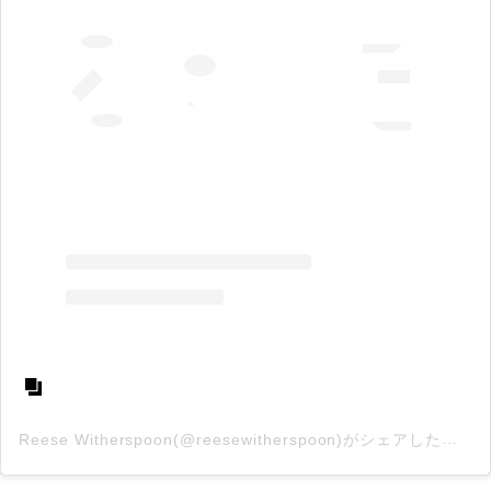
Reese Witherspoon(@reesewitherspoon)がシェアした投稿