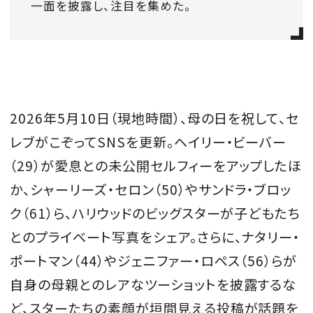
一面を披露し、注目を集めた。
会員登録
Log in or Sign up
SPUR読者のためのメンバーシッププログラム
「The SPUR Club」。
便利な機能と特典を無料で楽し
2026年5月10日（現地時間）、母の日を祝して、セ
めます。
レブがこぞってSNSを更新。ヘイリー・ビーバー
ログイン・新規会員登録
（29）が愛息との未公開セルフィーをアップしたほ
か、シャーリーズ・セロン（50）やサンドラ・ブロッ
ク（61）ら、ハリウッドのビッグスターが子どもたち
FOLLOW US
とのプライベート写真をシェア。さらに、ナタリー・
ポートマン（44）やジェニファー・ロペス（56）らが
自身の母親とのレアなツーショットを披露するな
ど、スターたちの素顔が垣間見える投稿が話題を