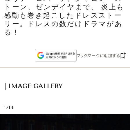
CULTURE
トーン、ゼンデイヤまで、 炎上も
感動も巻き起こしたドレスストー
CELEBRITY
リー。ドレスの数だけドラマがあ
る！
COLLECTION
WEDDING
ブックマークに追加する
FORTUNE
IMAGE GALLERY
SDGs
MAGAZINE
1/14