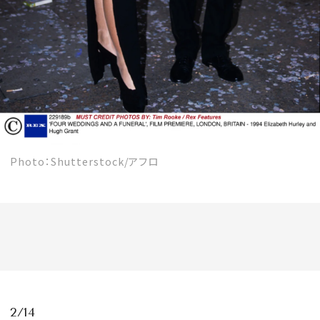
MAGAZINE
SPUR 2026 JULY
2026年9月号
2026-07-23発売
Photo：Shutterstock/アフロ
最新号を試し読み
2/14