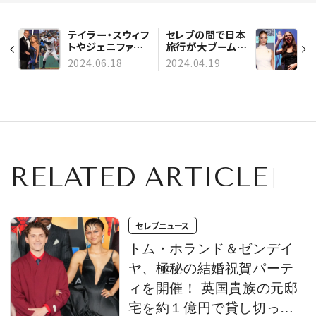
テイラー・スウィフ
セレブの間で日本
トやジェニファー・
旅行が大ブーム！
ロペスを射止めた
リリー・コリンズ、
2024.06.18
2024.04.19
選手はいくら稼
ジェニファー・ロ
ぐ!? １位は年俸75
ペスなど、スター
億円！ 人気セレブ
13人の旅の思い
との熱愛で話題の
出を大特集
スポーツ選手・年
棒ランキング
RELATED ARTICLE
セレブニュース
トム・ホランド＆ゼンデイ
ヤ、極秘の結婚祝賀パーテ
ィを開催！ 英国貴族の元邸
宅を約１億円で貸し切っ