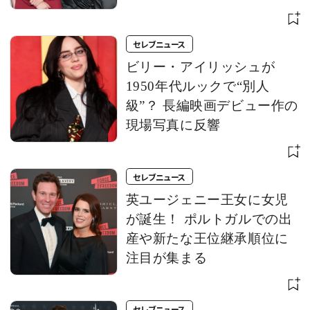
て、プライバシーを守り抜
く
セレブニュース
ビリー・アイリッシュが
1950年代ルックで“別人
級”？ 長編映画デビュー作の
現場写真に反響
セレブニュース
英ユージェニー王女に女児
が誕生！ ポルトガルでの出
産や新たな王位継承順位に
注目が集まる
セレブニュース