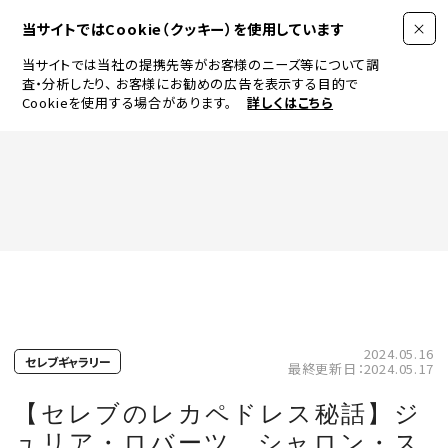
当サイトではCookie（クッキー）を使用しています
当サイトでは当社の提携先等がお客様のニーズ等について調
査・分析したり、
お客様にお勧めの広告を表示する目的で
Cookieを使用する場合があります。
詳しくはこちら
FASHION
BEAUTY
ログイン
JEWELRY & WATCH
2024.05.16
セレブギャラリー
最終更新日：2024.05.17
LIFESTYLE
【セレブのレカペドレス秘話】ジ
ュリア・ロバーツ、シャロン・ス