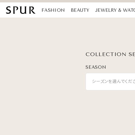
FASHION
BEAUTY
JEWELRY & WAT
MAGAZINE
SDGs
COLLECTION S
SEASON
シーズンを選んでくだ