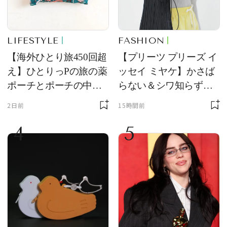
LIFESTYLE
FASHION
【海外ひとり旅450回超
【プリーツ プリーズ イ
え】ひとりっPの旅の薬
ッセイ ミヤケ】かさば
ポーチとポーチの中身
らない＆シワ知らず！
を初公開！ 本当に使え
夏旅に連れていきたい
2日前
15時間前
る常備薬＆必携アイテ
新作を試着レビュー
4
5
ム