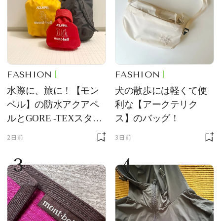
FASHION
FASHION
水際に、旅に！【モン
犬の散歩には軽くて便
ベル】の防水アクアペ
利な【アークテリク
ルとGORE -TEXスタッ
ス】のバッグ！
フバッグが優秀すぎる
2日前
3日前
3
4