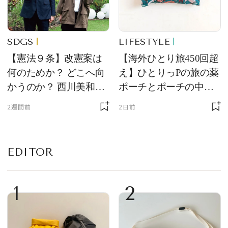
SDGS
LIFESTYLE
【憲法９条】改憲案は
【海外ひとり旅450回超
何のためか？ どこへ向
え】ひとりっPの旅の薬
かうのか？ 西川美和さ
ポーチとポーチの中身
んと木村草太さんが読
を初公開！ 本当に使え
2週間前
2日前
み解く
る常備薬＆必携アイテ
ム
EDITOR
1
2