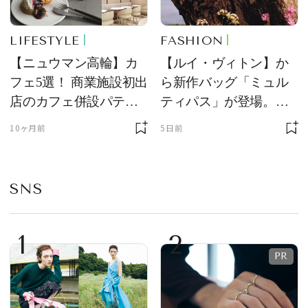
LIFESTYLE
FASHION
【ニュウマン高輪】カ
【ルイ・ヴィトン】か
フェ5選！ 商業施設初出
ら新作バッグ「ミュル
店のカフェ併設パティ
ティパス」が登場。ミ
スリーやジェラテリア
ニサイズもラインナッ
10ヶ月前
5日前
などで贅沢なひととき
プ
を
SNS
1
2