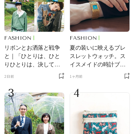
FASHION
FASHION
リボンとお洒落と戦争
夏の装いに映えるブレ
と｜「ひとりは、ひと
スレットウォッチ。ス
りひとりは、決して無
イスメイドの時計ブラ
力ではない。」小林エ
ンド【フレデリック・
2日前
1ヶ月前
リカさん書き下ろし
コンスタント】の新作
3
4
をレビュー。【それい
け！ 良品ハンター】