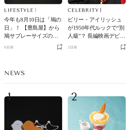
LIFESTYLE
CELEBRITY
今年も8月10日は「鳩の
ビリー・アイリッシュ
日」！ 【豊島屋】から
が1950年代ルックで“別
鳩サブレーサイズのポ
人級”？ 長編映画デビュ
ーチ「はとっこ」を限
ー作の現場写真に反響
6日前
2日前
定販売
NEWS
1
2