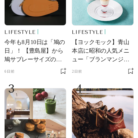
LIFESTYLE
LIFESTYLE
今年も8月10日は「鳩の
【ヨックモック】青山
日」！ 【豊島屋】から
本店に昭和の人気メニ
鳩サブレーサイズのポ
ュー「ブランマンジ
ーチ「はとっこ」を限
ェ」「ダックワーズ」
6日前
2日前
定販売
が限定復活！ 現代的で
3
4
華やかなデザートとし
て登場