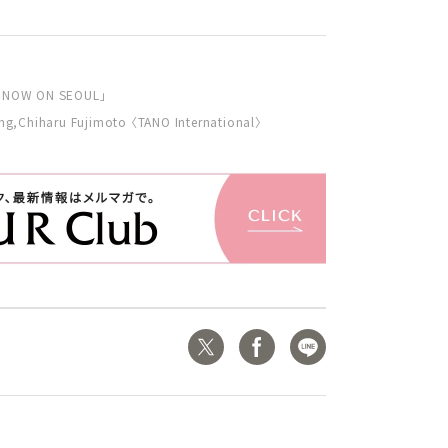
OW ON SEOUL」
ng,Chiharu Fujimoto 〈TANO International〉