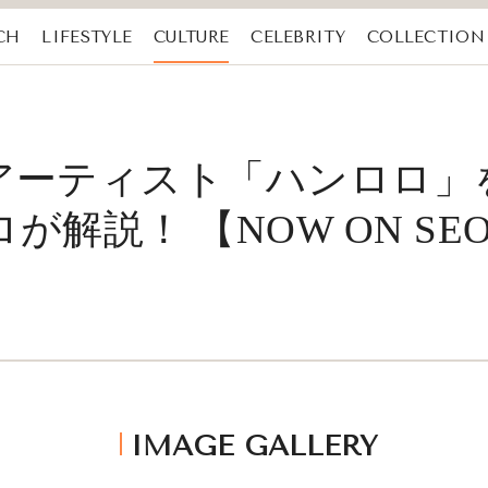
CH
LIFESTYLE
CULTURE
CELEBRITY
COLLECTION
アーティスト「ハンロロ」を
解説！ 【NOW ON SE
IMAGE GALLERY