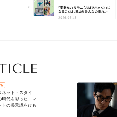
「素敵なハルモニ（おばあちゃん）」に
なることは、私たちみんなの憧れ。K
カルチャーの今をプロが解説！
2026.06.13
【NOW ON SEOUL】
TICLE
門」
ワネット・スタイ
の時代を彩った、マ
ットの美意識をひも