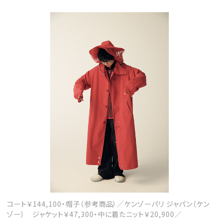
コート￥144,100・帽子（参考商品）／ケンゾーパリ ジャパン（ケン
ゾー） ジャケット￥47,300・中に着たニット￥20,900／