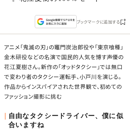
CULTURE
CELEBRITY
ブックマークに追加する
COLLECTION
アニメ「鬼滅の刃」の竈門炭治郎役や「東京喰種」
WEDDING
金木研役などの名演で国民的人気を博す声優の
花江夏樹さん。新作の「オッドタクシー」では無口
FORTUNE
で変わり者のタクシー運転手、小戸川を演じる。
作品からインスパイアされた世界観で、初めての
SDGs
ファッション撮影に挑む
MAGAZINE
自由なタクシードライバー、僕に似
合いますね