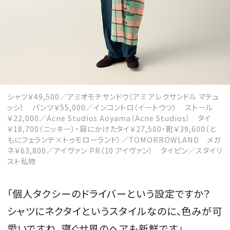
MAGAZINE
SPUR 2026 JULY
シャツ￥49,500／アミオモテサンドウ（アミ アレクサンドル マテュ
2026年9月号
ッシ） パンツ￥55,000／インコントロ（イートウツ） ストール
2026-07-23発売
￥22,000／Acne Studios Aoyama（Acne Studios） タイ
￥18,700（ニッキー）・肩にかけたタイ￥27,500・靴￥39,600（と
もにフェランテ×トゥモローランド）／TOMORROWLAND メガ
ネ￥63,800／アイヴァン PR（10 アイヴァン） タイピン／スタイリ
最新号を試し読み
スト私物
「個人タクシーのドライバーという設定ですか？
シャツにネクタイというスタイルなのに、色みが可
愛いですね。寝ぐせ風のヘアも新鮮です」。