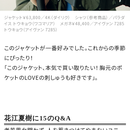
ジャケット￥63,800／4K（ダイリク） シャツ（参考商品）／パラダ
イス トウキョウ（ワコマリア） メガネ￥48,400／アイヴァン 7285
トウキョウ（アイヴァン 7285）
このジャケットが一番好みでした。これからの季節
にぴったり！
「このジャケット、本気で買い取りたい！ 胸元のポ
ケットのLOVEの刺しゅうも好きです」。
花江夏樹に15のQ&A
老若男女問わず、人を惹きつけてやまないユニー