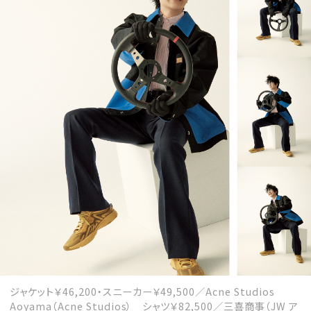
ジャケット￥46,200・スニーカー￥49,500／Acne Studios
Aoyama（Acne Studios） シャツ￥82,500／三喜商事（JW ア