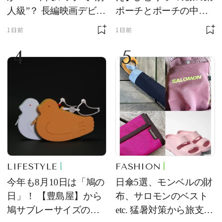
人級”？ 長編映画デビュ
ポーチとポーチの中身
ー作の現場写真に反響
を初公開！ 本当に使え
1日前
1日前
る常備薬＆必携アイテ
4
5
ム
LIFESTYLE
FASHION
今年も8月10日は「鳩の
日傘5選、モンベルの財
日」！ 【豊島屋】から
布、サロモンのベスト
鳩サブレーサイズのポ
etc. 猛暑対策から旅支度