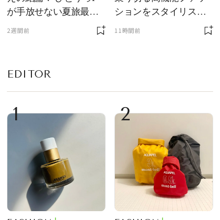
が手放せない夏旅最強
ションをスタイリスト
ギア５選
が厳選
2週間前
11時間前
EDITOR
1
2