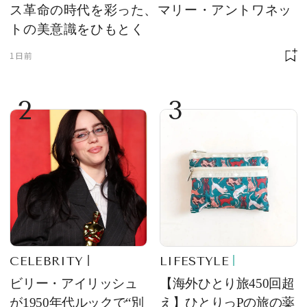
ス革命の時代を彩った、マリー・アントワネッ
トの美意識をひもとく
1日前
2
3
CELEBRITY
LIFESTYLE
ビリー・アイリッシュ
【海外ひとり旅450回超
が1950年代ルックで“別
え】ひとりっPの旅の薬