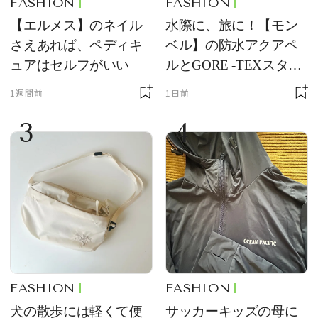
FASHION
FASHION
【エルメス】のネイル
水際に、旅に！【モン
さえあれば、ペディキ
ベル】の防水アクアペ
ュアはセルフがいい
ルとGORE -TEXスタッ
フバッグが優秀すぎる
1週間前
1日前
3
4
FASHION
FASHION
犬の散歩には軽くて便
サッカーキッズの母に