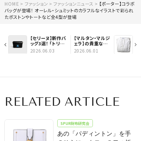
HOME
ファッション
ファッションニュース
【ポーター】コラボ
バッグが登場！ オーレル・シュミットのカラフルなイラストで彩られ
たボストンやトートなど全4型が登場
【セリーヌ】新作バ
【マルタン・マルジ
ッグ3選！ 「トリオ
ェラ】の貴重なパ
ンフ」「ラゲージ」
ーソナル・アーカ
2026.06.03
2026.06.01
「ホーボー」が夏
イブピースが200
の装いを華やかに
点以上も出品！ フ
彩る
ァッション史上初
となる稀少なオー
クションが開催
RELATED ARTICLE
SPUR財布研究会
あの「パディントン」を手