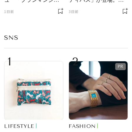
ェ」「ダックワーズ」
ニサイズもラインナッ
1日前
3日前
が限定復活！ 現代的で
プ
華やかなデザートとし
て登場
SNS
1
2
LIFESTYLE
FASHION