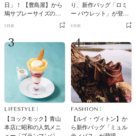
日」！ 【豊島屋】から
り、新作バッグ「ロミ
鳩サブレーサイズのポ
ー バウレット」が登
ーチ「はとっこ」を限
場！ デザイン性と収納
5日前
6日前
定販売
力を両立
3
4
LIFESTYLE
FASHION
【ヨックモック】青山
【ルイ・ヴィトン】か
本店に昭和の人気メニ
ら新作バッグ「ミュル
ュー「ブランマンジ
ティパス」が登場。ミ