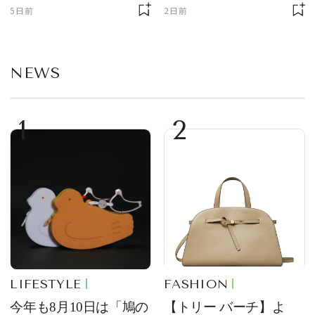
ーチ「はとっこ」を限
まで！ ｜今週の人気記
5日前
2日前
定販売
事TOP5
NEWS
1
2
LIFESTYLE
FASHION
今年も8月10日は「鳩の
【トリー バーチ】よ