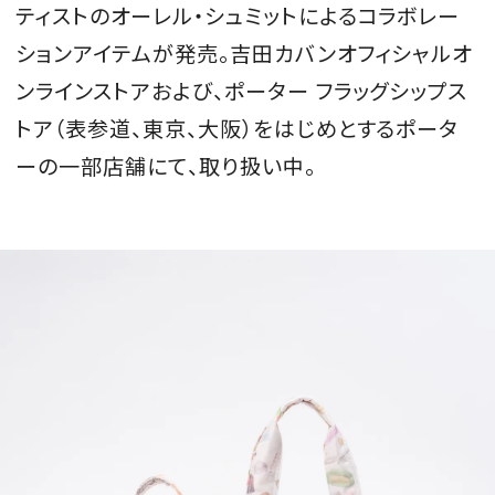
ティストのオーレル・シュミットによるコラボレー
会員登録
ションアイテムが発売。吉田カバンオフィシャルオ
Log in or Sign up
ンラインストアおよび、ポーター フラッグシップス
トア（表参道、東京、大阪）をはじめとするポータ
SPUR読者のためのメンバーシッププログラム
ーの一部店舗にて、取り扱い中。
「The SPUR Club」。
便利な機能と特典を無料で楽し
めます。
ログイン・新規会員登録
FOLLOW US