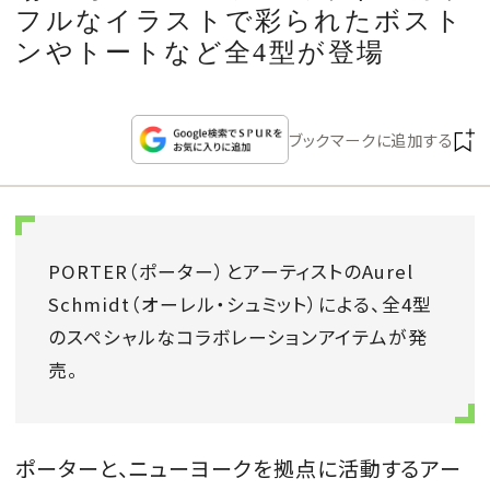
CULTURE
フルなイラストで彩られたボスト
ンやトートなど全4型が登場
CELEBRITY
ブックマークに追加する
COLLECTION
WEDDING
PORTER（ポーター）とアーティストのAurel
FORTUNE
Schmidt（オーレル・シュミット）による、全4型
のスペシャルなコラボレーションアイテムが発
SDGs
売。
MAGAZINE
ポーターと、ニューヨークを拠点に活動するアー