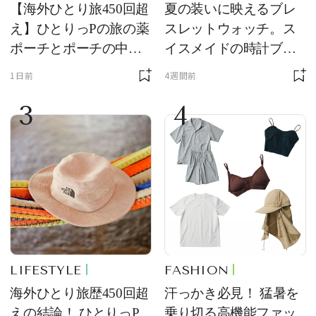
【海外ひとり旅450回超
夏の装いに映えるブレ
え】ひとりっPの旅の薬
スレットウォッチ。ス
ポーチとポーチの中身
イスメイドの時計ブラ
を初公開！ 本当に使え
ンド【フレデリック・
1日前
4週間前
る常備薬＆必携アイテ
コンスタント】の新作
3
4
ム
をレビュー。【それい
け！ 良品ハンター】
LIFESTYLE
FASHION
海外ひとり旅歴450回超
汗っかき必見！ 猛暑を
えの結論！ ひとりっP
乗り切る高機能ファッ