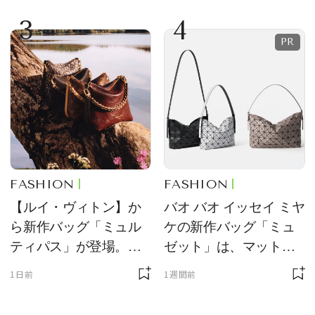
定販売
のアクセントに
3
4
FASHION
FASHION
【ルイ・ヴィトン】か
バオ バオ イッセイ ミヤ
ら新作バッグ「ミュル
ケの新作バッグ「ミュ
ティパス」が登場。ミ
ゼット」は、マットな
ニサイズもラインナッ
質感が魅力！
1日前
1週間前
プ