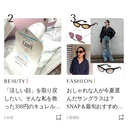
2
3
BEAUTY
FASHION
「涼しい顔」を取り戻
おしゃれな人が今夏選
したい。そんな私を救
んだサングラスは？
った330円のキュレル名
SNAP＆最旬おすすめサ
品
ングラス10選
6日前
1週間前