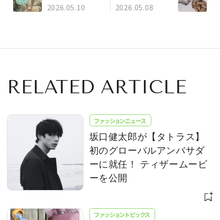
コレクションを発
ロモン】のコラボ
2026.05.10
2026.05.08
表。軽やかなリネ
レーション最新
ンと鮮やかな色彩
章。アップデート
で彩られたサマー
を重ねたアイテム
ワードローブ
が登場
RELATED ARTICLE
ファッションニュース
坂口健太郎が【タトラス】
初のグローバルアンバサダ
ーに就任！ ティザームービ
ーを公開
ファッショントピックス