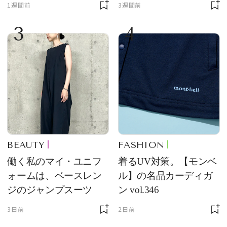
1週間前
3週間前
コンスタント】の新作
3
4
をレビュー。【それい
け！ 良品ハンター】
BEAUTY
FASHION
働く私のマイ・ユニフ
着るUV対策。【モンベ
ォームは、ベースレン
ル】の名品カーディガ
ジのジャンプスーツ
ン vol.346
3日前
2日前