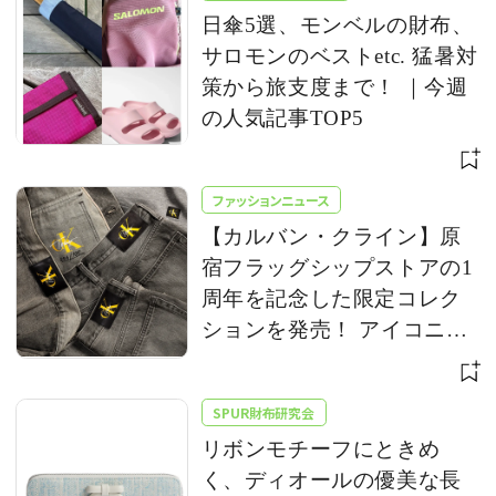
日傘5選、モンベルの財布、
サロモンのベストetc. 猛暑対
策から旅支度まで！ ｜今週
の人気記事TOP5
ファッションニュース
【カルバン・クライン】原
宿フラッグシップストアの1
周年を記念した限定コレク
ションを発売！ アイコニッ
クな「CK」ロゴをアップデ
ート
SPUR財布研究会
リボンモチーフにときめ
く、ディオールの優美な長