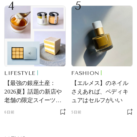
4
5
LIFESTYLE
FASHION
【最強の銀座土産：
【エルメス】のネイル
2026夏】話題の新店や
さえあれば、ペディキ
老舗の限定スイーツを
ュアはセルフがいい
ゲット【＃SPURおやつ
6日前
5日前
部トピックス】