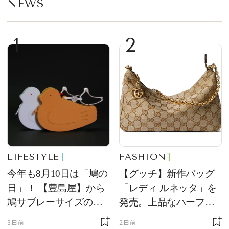
NEWS
1
2
LIFESTYLE
FASHION
今年も8月10日は「鳩の
【グッチ】新作バッグ
日」！ 【豊島屋】から
「レディ ルネッタ」を
鳩サブレーサイズのポ
発売。上品なハーフム
ーチ「はとっこ」を限
ーン型がスタイリング
3日前
2日前