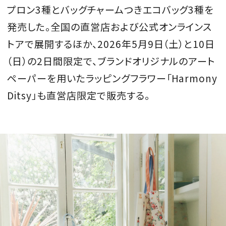
プロン3種とバッグチャームつきエコバッグ3種を
会員登録
発売した。全国の直営店および公式オンラインス
Log in or Sign up
トアで展開するほか、2026年5月9日（土）と10日
（日）の2日間限定で、ブランドオリジナルのアート
SPUR読者のためのメンバーシッププログラム
「The SPUR Club」。
便利な機能と特典を無料で楽し
ペーパーを用いたラッピングフラワー「Harmony
めます。
Ditsy」も直営店限定で販売する。
ログイン・新規会員登録
FOLLOW US