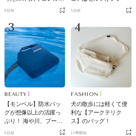
品
6日前
5日前
3
4
BEAUTY
FASHION
【モンベル】防水バッ
犬の散歩には軽くて便
グが想像以上の活躍っ
利な【アークテリク
ぷり！ 海や川、プール
ス】のバッグ！
に欠かせません
6日前
10時間前