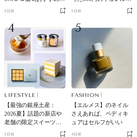
ングラス10選
品
6日前
5日前
4
5
LIFESTYLE
FASHION
【最強の銀座土産：
【エルメス】のネイル
2026夏】話題の新店や
さえあれば、ペディキ
老舗の限定スイーツを
ュアはセルフがいい
ゲット【＃SPURおやつ
5日前
4日前