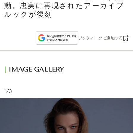
CULTURE
動。忠実に再現されたアーカイブ
ルックが復刻
CELEBRITY
ブックマークに追加する
COLLECTION
WEDDING
IMAGE GALLERY
FORTUNE
1/3
SDGs
MAGAZINE