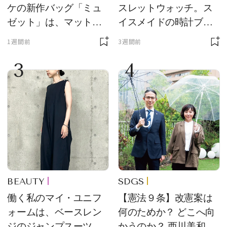
ケの新作バッグ「ミュ
スレットウォッチ。ス
ゼット」は、マットな
イスメイドの時計ブラ
質感が魅力！
ンド【フレデリック・
1週間前
3週間前
コンスタント】の新作
3
4
をレビュー。【それい
け！ 良品ハンター】
BEAUTY
SDGS
働く私のマイ・ユニフ
【憲法９条】改憲案は
ォームは、ベースレン
何のためか？ どこへ向
ジのジャンプスーツ
かうのか？ 西川美和さ