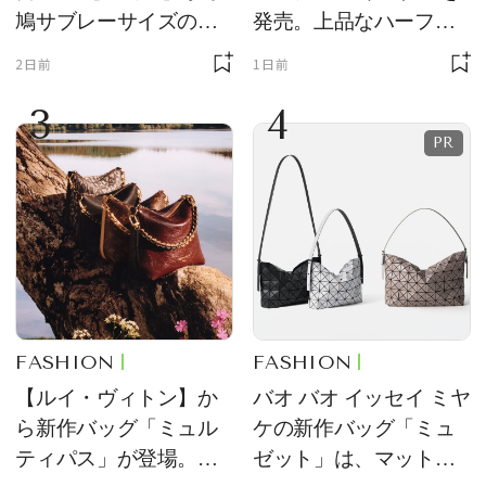
鳩サブレーサイズのポ
発売。上品なハーフム
ーチ「はとっこ」を限
ーン型がスタイリング
2日前
1日前
定販売
のアクセントに
3
4
FASHION
FASHION
【ルイ・ヴィトン】か
バオ バオ イッセイ ミヤ
ら新作バッグ「ミュル
ケの新作バッグ「ミュ
ティパス」が登場。ミ
ゼット」は、マットな