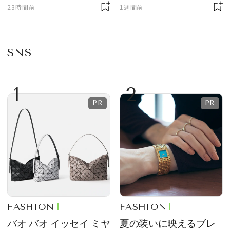
ニサイズもラインナッ
質感が魅力！
23時間前
1週間前
プ
SNS
1
2
FASHION
FASHION
バオ バオ イッセイ ミヤ
夏の装いに映えるブレ