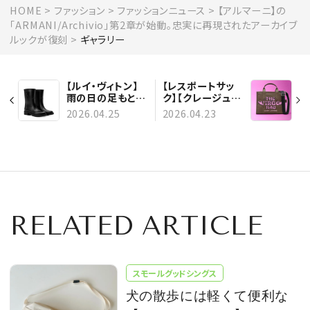
HOME
ファッション
ファッションニュース
【アルマーニ】の
「ARMANI/Archivio」第2章が始動。忠実に再現されたアーカイブ
ルックが復刻
ギャラリー
【ルイ・ヴィトン】
【レスポートサッ
雨の日の足もとを
ク】【クレージュ】
洗練させる。新作
など、新作バッグ3
2026.04.25
2026.04.23
「ドロップス フラ
選！ 充実した機能
ットハーフ レイン
性やユニークなデ
ブーツ」が登場
ザインに注目
RELATED ARTICLE
スモールグッドシングス
犬の散歩には軽くて便利な