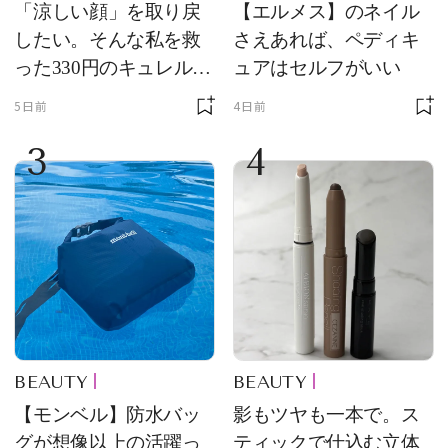
「涼しい顔」を取り戻
【エルメス】のネイル
したい。そんな私を救
さえあれば、ペディキ
った330円のキュレル名
ュアはセルフがいい
品
5日前
4日前
3
4
BEAUTY
BEAUTY
【モンベル】防水バッ
影もツヤも一本で。ス
グが想像以上の活躍っ
ティックで仕込む立体