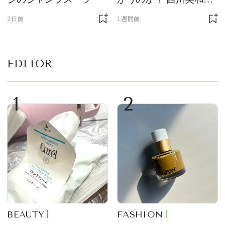
んと木村草太さんが読
2日前
1週間前
み解く
EDITOR
1
2
BEAUTY
FASHION