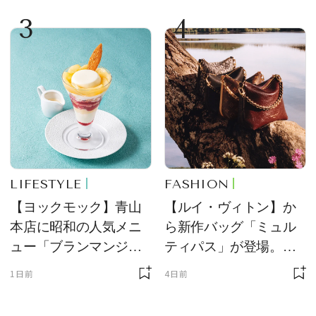
定販売
力を両立
3
4
LIFESTYLE
FASHION
【ヨックモック】青山
【ルイ・ヴィトン】か
本店に昭和の人気メニ
ら新作バッグ「ミュル
ュー「ブランマンジ
ティパス」が登場。ミ
ェ」「ダックワーズ」
ニサイズもラインナッ
1日前
4日前
が限定復活！ 現代的で
プ
華やかなデザートとし