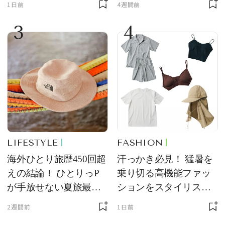
1日前
4週間前
る常備薬＆必携アイテ
コンスタント】の新作
3
4
ム
をレビュー。【それい
け！ 良品ハンター】
LIFESTYLE
FASHION
海外ひとり旅歴450回超
汗っかき必見！ 猛暑を
えの結論！ ひとりっP
乗り切る高機能ファッ
が手放せない夏旅最強
ションをスタイリスト
ギア５選
が厳選
2週間前
1日前