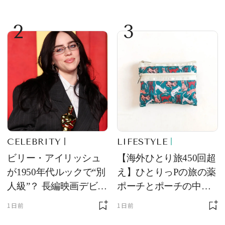
2
3
CELEBRITY
LIFESTYLE
ビリー・アイリッシュ
【海外ひとり旅450回超
が1950年代ルックで“別
え】ひとりっPの旅の薬
人級”？ 長編映画デビュ
ポーチとポーチの中身
ー作の現場写真に反響
を初公開！ 本当に使え
1日前
1日前
る常備薬＆必携アイテ