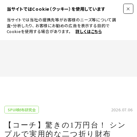
当サイトではCookie（クッキー）を使用しています
当サイトでは当社の提携先等がお客様のニーズ等について調
査・分析したり、
お客様にお勧めの広告を表示する目的で
Cookieを使用する場合があります。
詳しくはこちら
FASHION
BEAUTY
ログイン
JEWELRY & WATCH
2026.07.06
SPUR財布研究会
LIFESTYLE
【コーチ】驚きの1万円台！ シン
プルで実用的な二つ折り財布