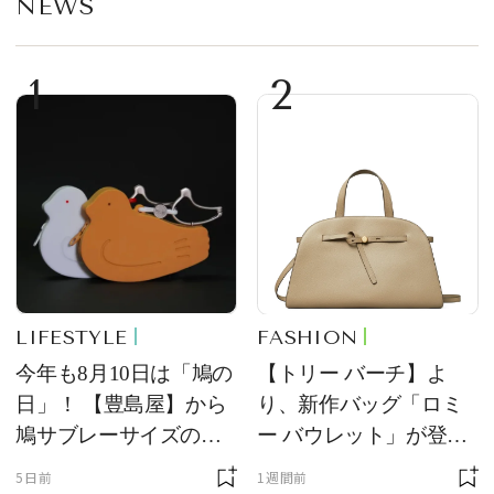
NEWS
1
2
LIFESTYLE
FASHION
今年も8月10日は「鳩の
【トリー バーチ】よ
日」！ 【豊島屋】から
り、新作バッグ「ロミ
鳩サブレーサイズのポ
ー バウレット」が登
ーチ「はとっこ」を限
場！ デザイン性と収納
5日前
1週間前