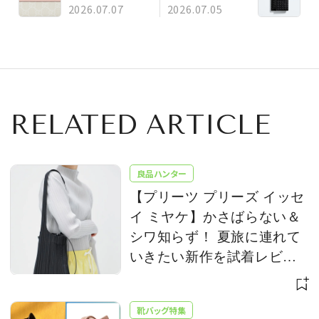
品よく華やぐピン
タの二つ折り財布
2026.07.07
2026.07.05
クのウォレット
RELATED ARTICLE
良品ハンター
【プリーツ プリーズ イッセ
イ ミヤケ】かさばらない＆
シワ知らず！ 夏旅に連れて
いきたい新作を試着レビュ
ー
靴バッグ特集