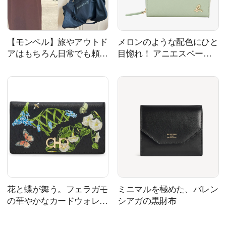
【モンベル】旅やアウトド
メロンのような配色にひと
アはもちろん日常でも頼も
目惚れ！ アニエスベーの
しい！ エディターの愛用
定番財布
グッズ7選
花と蝶が舞う。フェラガモ
ミニマルを極めた、バレン
の華やかなカードウォレッ
シアガの黒財布
ト