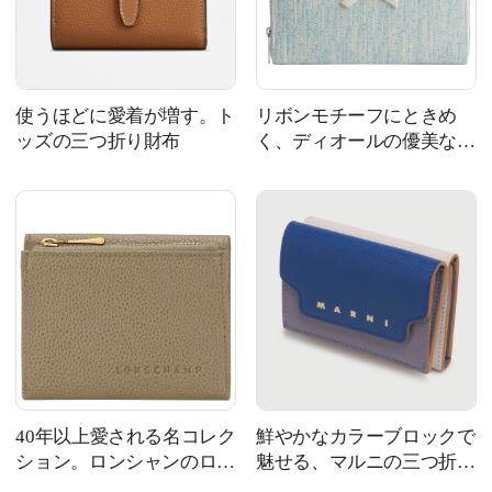
使うほどに愛着が増す。ト
リボンモチーフにときめ
ッズの三つ折り財布
く、ディオールの優美な長
財布
40年以上愛される名コレク
鮮やかなカラーブロックで
ション。ロンシャンのロン
魅せる、マルニの三つ折り
グセラー財布
財布