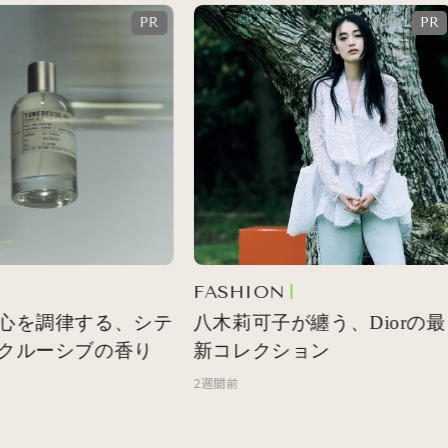
FASHION
心を調律する、シテ
八木莉可子が纏う、Diorの最
クルーシブの香り
新コレクション
2週間前