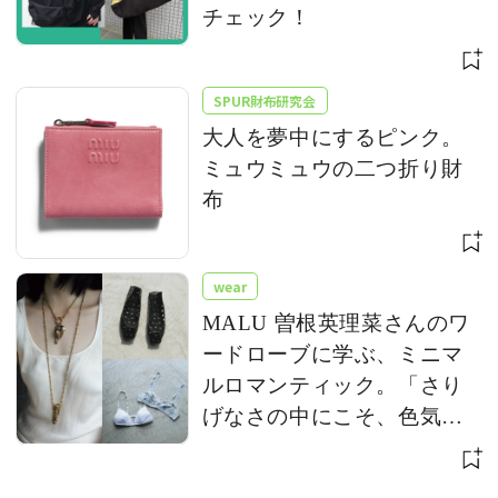
チェック！
SPUR財布研究会
大人を夢中にするピンク。
ミュウミュウの二つ折り財
布
wear
MALU 曽根英理菜さんのワ
ードローブに学ぶ、ミニマ
ルロマンティック。「さり
げなさの中にこそ、色気が
宿る」