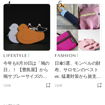
4
5
ム
LIFESTYLE
FASHION
今年も8月10日は「鳩の
日傘5選、モンベルの財
日」！ 【豊島屋】から
布、サロモンのベスト
鳩サブレーサイズのポ
etc. 猛暑対策から旅支度
ーチ「はとっこ」を限
まで！ ｜今週の人気記
5日前
2日前
定販売
事TOP5