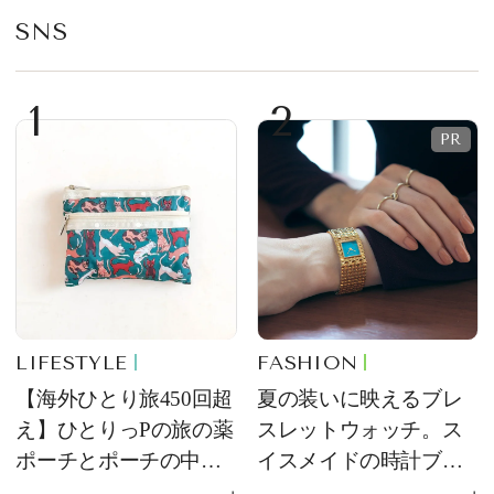
て登場
SNS
1
2
LIFESTYLE
FASHION
【海外ひとり旅450回超
夏の装いに映えるブレ
え】ひとりっPの旅の薬
スレットウォッチ。ス
ポーチとポーチの中身
イスメイドの時計ブラ
を初公開！ 本当に使え
ンド【フレデリック・