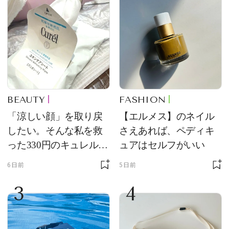
BEAUTY
FASHION
「涼しい顔」を取り戻
【エルメス】のネイル
したい。そんな私を救
さえあれば、ペディキ
った330円のキュレル名
ュアはセルフがいい
品
6日前
5日前
3
4