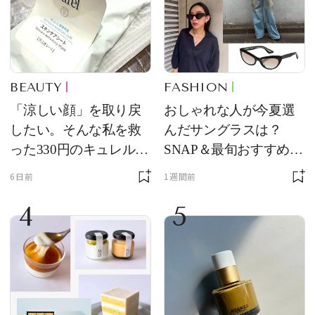
BEAUTY
FASHION
「涼しい顔」を取り戻
おしゃれな人が今夏選
したい。そんな私を救
んだサングラスは？
った330円のキュレル名
SNAP＆最旬おすすめサ
品
ングラス10選
6日前
1週間前
4
5