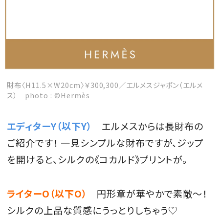
MAGAZINE
SPUR 2026 JULY
財布〈H11.5×W20cm〉￥300,300／エルメスジャポン（エルメ
2026年9月号
ス） photo : ©Hermès
2026-07-23発売
エディターY（以下Y）
エルメスからは長財布の
ご紹介です！ 一見シンプルな財布ですが、ジップ
最新号を試し読み
を開けると、シルクの《コカルド》プリントが。
ライターO（以下O）
円形章が華やかで素敵～！
シルクの上品な質感にうっとりしちゃう♡