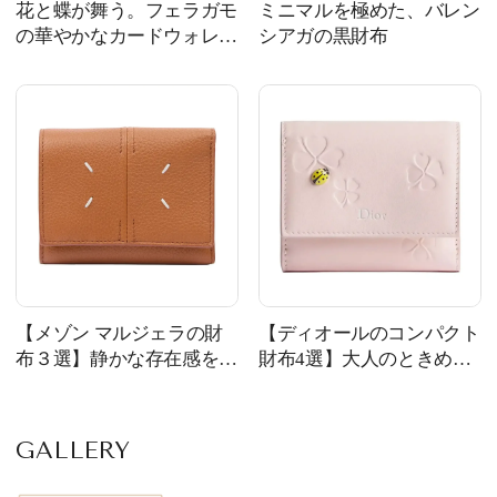
花と蝶が舞う。フェラガモ
ミニマルを極めた、バレン
の華やかなカードウォレッ
シアガの黒財布
ト
【メゾン マルジェラの財
【ディオールのコンパクト
布３選】静かな存在感を放
財布4選】大人のときめき
つウォレット
を詰め込んで
GALLERY