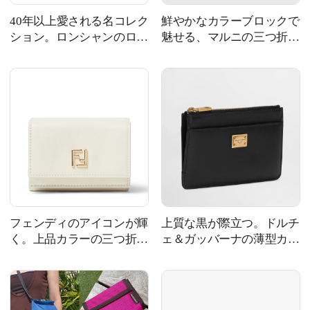
40年以上愛される名コレク
鮮やかなカラーブロックで
ション。ロンシャンのロン
魅せる、マルニの三つ折り
グセラー財布
財布
フェンディのアイコンが輝
上質な黒が際立つ。ドルチ
く。上品カラーの三つ折り
ェ＆ガッバーナの薄型カー
財布
ドホルダー