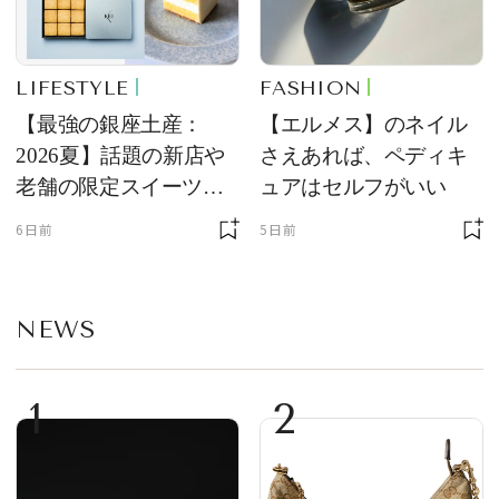
LIFESTYLE
FASHION
【最強の銀座土産：
【エルメス】のネイル
2026夏】話題の新店や
さえあれば、ペディキ
老舗の限定スイーツを
ュアはセルフがいい
ゲット【＃SPURおやつ
6日前
5日前
部トピックス】
NEWS
1
2