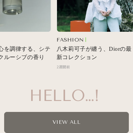
FASHION
心を調律する、シテ
八木莉可子が纏う、Diorの最
クルーシブの香り
新コレクション
2週間前
HELLO…!
VIEW ALL