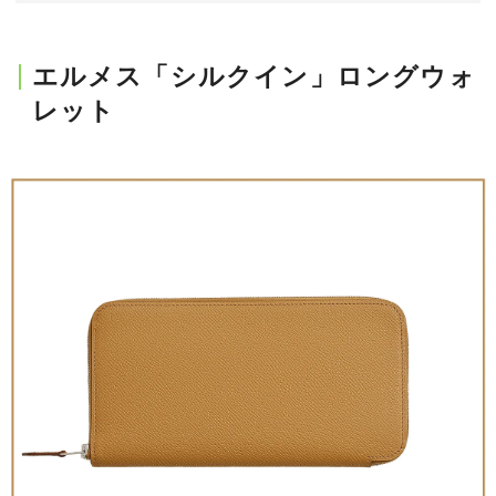
会員登録
Log in or Sign up
エルメス「シルクイン」ロングウォ
レット
SPUR読者のためのメンバーシッププログラム
「The SPUR Club」。
便利な機能と特典を無料で楽し
めます。
ログイン・新規会員登録
FOLLOW US