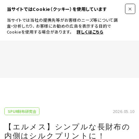
当サイトではCookie（クッキー）を使用しています
当サイトでは当社の提携先等がお客様のニーズ等について調
査・分析したり、
お客様にお勧めの広告を表示する目的で
Cookieを使用する場合があります。
詳しくはこちら
FASHION
BEAUTY
ログイン
JEWELRY & WATCH
2026.05.10
SPUR財布研究会
LIFESTYLE
【エルメス】シンプルな長財布の
内側はシルクプリントに！