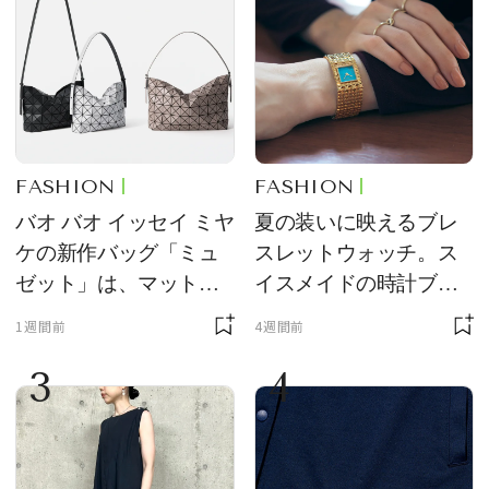
FASHION
FASHION
バオ バオ イッセイ ミヤ
夏の装いに映えるブレ
ケの新作バッグ「ミュ
スレットウォッチ。ス
ゼット」は、マットな
イスメイドの時計ブラ
質感が魅力！
ンド【フレデリック・
1週間前
4週間前
コンスタント】の新作
3
4
をレビュー。【それい
け！ 良品ハンター】