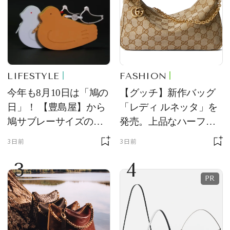
LIFESTYLE
FASHION
今年も8月10日は「鳩の
【グッチ】新作バッグ
日」！ 【豊島屋】から
「レディ ルネッタ」を
鳩サブレーサイズのポ
発売。上品なハーフム
ーチ「はとっこ」を限
ーン型がスタイリング
3日前
3日前
定販売
のアクセントに
3
4