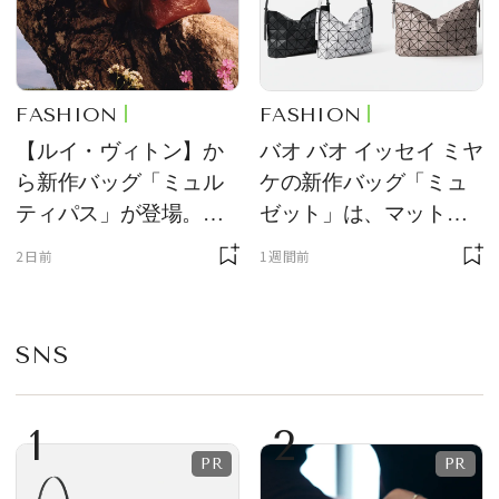
FASHION
FASHION
【ルイ・ヴィトン】か
バオ バオ イッセイ ミヤ
ら新作バッグ「ミュル
ケの新作バッグ「ミュ
ティパス」が登場。ミ
ゼット」は、マットな
ニサイズもラインナッ
質感が魅力！
2日前
1週間前
プ
SNS
1
2