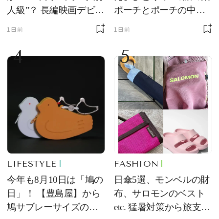
人級”？ 長編映画デビュ
ポーチとポーチの中身
ー作の現場写真に反響
を初公開！ 本当に使え
1日前
1日前
る常備薬＆必携アイテ
4
5
ム
LIFESTYLE
FASHION
今年も8月10日は「鳩の
日傘5選、モンベルの財
日」！ 【豊島屋】から
布、サロモンのベスト
鳩サブレーサイズのポ
etc. 猛暑対策から旅支度