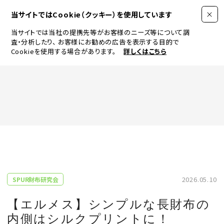
当サイトではCookie（クッキー）を使用しています
当サイトでは当社の提携先等がお客様のニーズ等について調
査・分析したり、
お客様にお勧めの広告を表示する目的で
Cookieを使用する場合があります。
詳しくはこちら
FASHION
BEAUTY
ログイン
JEWELRY & WATCH
2026.05.10
SPUR財布研究会
LIFESTYLE
【エルメス】シンプルな長財布の
内側はシルクプリントに！