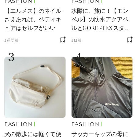
FASHION
FASHION
【エルメス】のネイル
水際に、旅に！【モン
さえあれば、ペディキ
ベル】の防水アクアペ
ュアはセルフがいい
ルとGORE -TEXスタッ
フバッグが優秀すぎる
1週間前
1日前
3
4
FASHION
FASHION
犬の散歩には軽くて便
サッカーキッズの母に