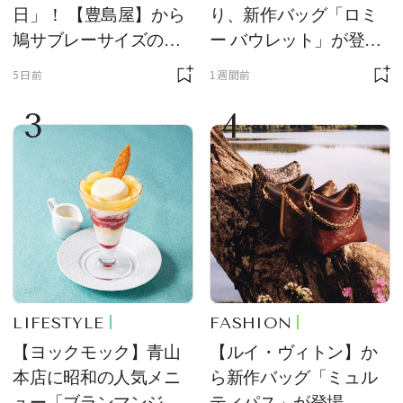
日」！ 【豊島屋】から
り、新作バッグ「ロミ
鳩サブレーサイズのポ
ー バウレット」が登
ーチ「はとっこ」を限
場！ デザイン性と収納
5日前
1週間前
定販売
力を両立
3
4
LIFESTYLE
FASHION
【ヨックモック】青山
【ルイ・ヴィトン】か
本店に昭和の人気メニ
ら新作バッグ「ミュル
ュー「ブランマンジ
ティパス」が登場。ミ