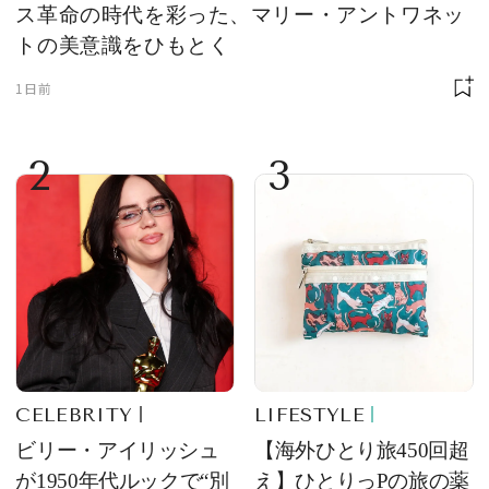
ス革命の時代を彩った、マリー・アントワネッ
トの美意識をひもとく
1日前
2
3
CELEBRITY
LIFESTYLE
ビリー・アイリッシュ
【海外ひとり旅450回超
が1950年代ルックで“別
え】ひとりっPの旅の薬