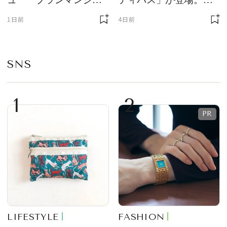
ェ」「ダックワーズ」
ニサイズもラインナッ
1日前
4日前
が限定復活！ 現代的で
プ
華やかなデザートとし
て登場
SNS
1
2
LIFESTYLE
FASHION