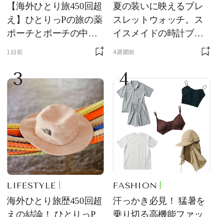
【海外ひとり旅450回超
夏の装いに映えるブレ
え】ひとりっPの旅の薬
スレットウォッチ。ス
ポーチとポーチの中身
イスメイドの時計ブラ
を初公開！ 本当に使え
ンド【フレデリック・
1日前
4週間前
る常備薬＆必携アイテ
コンスタント】の新作
3
4
ム
をレビュー。【それい
け！ 良品ハンター】
LIFESTYLE
FASHION
海外ひとり旅歴450回超
汗っかき必見！ 猛暑を
えの結論！ ひとりっP
乗り切る高機能ファッ