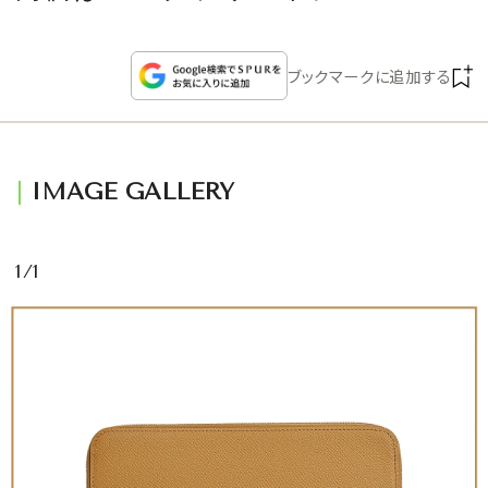
CULTURE
ブックマークに追加する
CELEBRITY
COLLECTION
IMAGE GALLERY
WEDDING
FORTUNE
1/1
SDGs
MAGAZINE