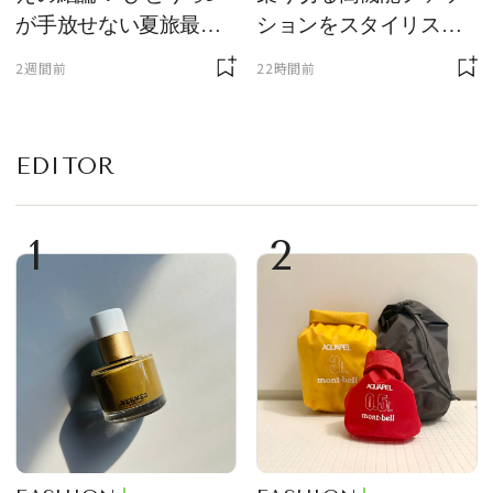
が手放せない夏旅最強
ションをスタイリスト
ギア５選
が厳選
2週間前
22時間前
EDITOR
1
2