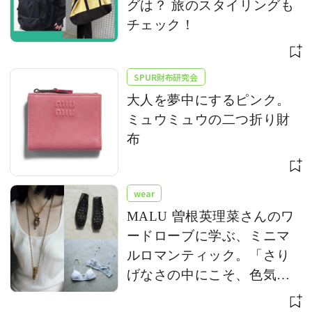
グは？ 旅のスタイリングも
チェック！
SPUR財布研究会
大人を夢中にするピンク。
ミュウミュウの二つ折り財
布
wear
MALU 曽根英理菜さんのワ
ードローブに学ぶ、ミニマ
ルロマンティック。「さり
げなさの中にこそ、色気が
宿る」