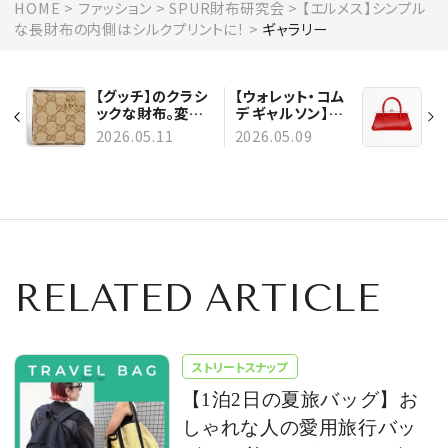
HOME
ファッション
SPUR財布研究会
【エルメス】シンプル
な長財布の内側はシルクプリントに！
ギャラリー
【グッチ】のクラシ
【ウォレット・コム
ックな財布。変わ
デ ギャルソン】サ
らないよさに惹か
イズで選べる。バ
2026.05.11
2026.05.09
れる
ッグのようながま
口財布
RELATED ARTICLE
ストリートスナップ
【1泊2日の夏旅バッグ】お
しゃれな人の愛用旅行バッ