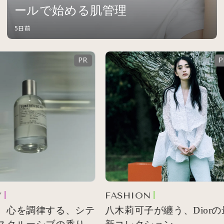
ールで始める肌管理
5日前
FASHION
 心を調律する、シテ
八木莉可子が纏う、Diorの