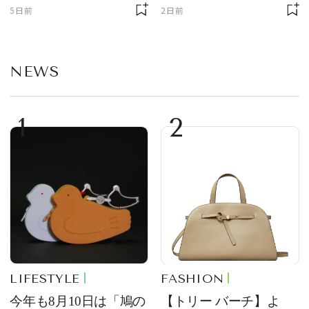
ーチ「はとっこ」を限
まで！ ｜今週の人気記
5日前
2日前
定販売
事TOP5
NEWS
1
2
LIFESTYLE
FASHION
今年も8月10日は「鳩の
【トリー バーチ】よ