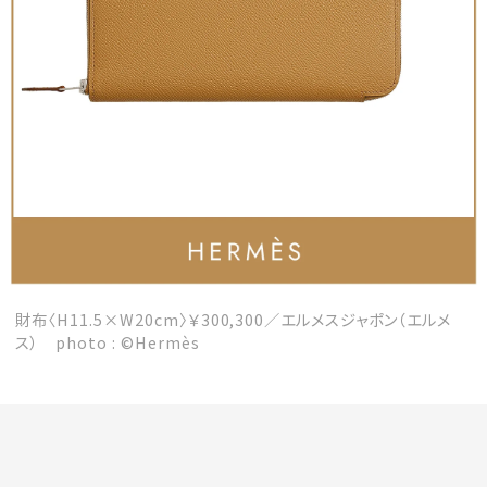
会員登録
Log in or Sign up
SPUR読者のためのメンバーシッププログラム
「The SPUR Club」。
便利な機能と特典を無料で楽し
めます。
ログイン・新規会員登録
財布〈H11.5×W20cm〉￥300,300／エルメスジャポン（エルメ
ス） photo : ©Hermès
FOLLOW US