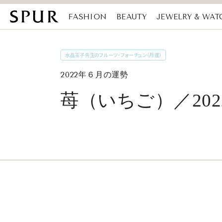
FASHION
BEAUTY
JEWELRY & WAT
MAGAZINE
SDGs
水晶玉子先生のフルーツ・フォーチュン（月運）
2022年６月の運勢
苺（いちご）／20