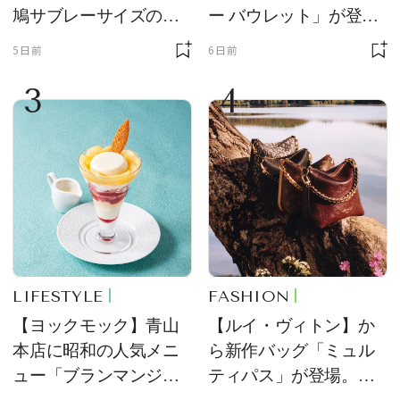
鳩サブレーサイズのポ
ー バウレット」が登
ーチ「はとっこ」を限
場！ デザイン性と収納
5日前
6日前
定販売
力を両立
3
4
LIFESTYLE
FASHION
【ヨックモック】青山
【ルイ・ヴィトン】か
本店に昭和の人気メニ
ら新作バッグ「ミュル
ュー「ブランマンジ
ティパス」が登場。ミ