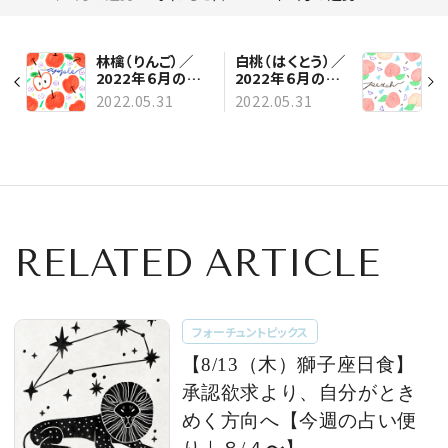
林檎（りんご）／
白桃（はくとう）／
2022年６月の運
2022年６月の運
勢
勢
2022.05.31
2022.05.31
RELATED ARTICLE
フォーチュントピックス
【8/13（木）獅子座日食】
承認欲求より、自分がとき
めく方向へ【今週の占い便