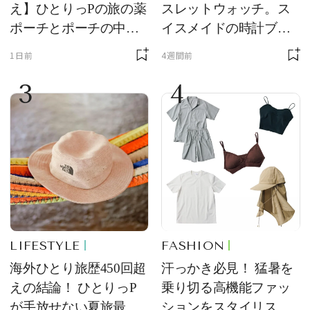
え】ひとりっPの旅の薬
スレットウォッチ。ス
ポーチとポーチの中身
イスメイドの時計ブラ
を初公開！ 本当に使え
ンド【フレデリック・
1日前
4週間前
る常備薬＆必携アイテ
コンスタント】の新作
3
4
ム
をレビュー。【それい
け！ 良品ハンター】
LIFESTYLE
FASHION
海外ひとり旅歴450回超
汗っかき必見！ 猛暑を
えの結論！ ひとりっP
乗り切る高機能ファッ
が手放せない夏旅最強
ションをスタイリスト