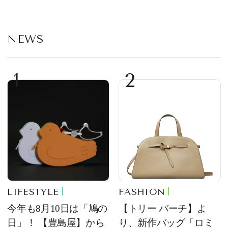
定販売
事TOP5
NEWS
1
2
LIFESTYLE
FASHION
今年も8月10日は「鳩の
【トリー バーチ】よ
日」！ 【豊島屋】から
り、新作バッグ「ロミ