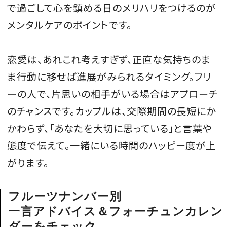
で過ごして心を鎮める日のメリハリをつけるのが
メンタルケアのポイントです。
MAGAZINE
恋愛は、あれこれ考えすぎず、正直な気持ちのま
ま行動に移せば進展がみられるタイミング。フリ
SPUR 2026 JULY
ーの人で、片思いの相手がいる場合はアプローチ
2026年9月号
のチャンスです。カップルは、交際期間の長短にか
2026-07-23発売
かわらず、「あなたを大切に思っている」と言葉や
態度で伝えて。一緒にいる時間のハッピー度が上
最新号を試し読み
がります。
フルーツナンバー別
一言アドバイス＆フォーチュンカレン
ダーをチェック