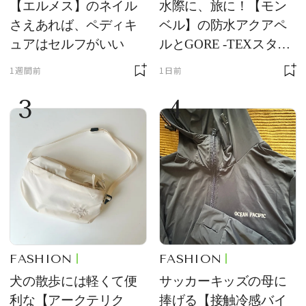
【エルメス】のネイル
水際に、旅に！【モン
さえあれば、ペディキ
ベル】の防水アクアペ
ュアはセルフがいい
ルとGORE -TEXスタッ
フバッグが優秀すぎる
1週間前
1日前
3
4
FASHION
FASHION
犬の散歩には軽くて便
サッカーキッズの母に
利な【アークテリク
捧げる【接触冷感バイ