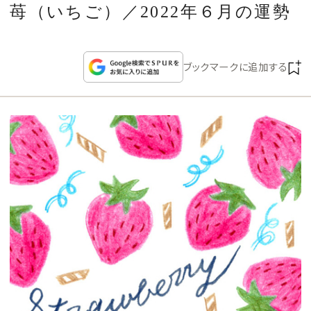
CULTURE
苺（いちご）／2022年６月の運勢
CELEBRITY
ブックマークに追加する
COLLECTION
WEDDING
FORTUNE
SDGs
MAGAZINE