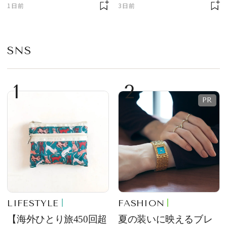
ェ」「ダックワーズ」
ニサイズもラインナッ
1日前
3日前
が限定復活！ 現代的で
プ
華やかなデザートとし
て登場
SNS
1
2
LIFESTYLE
FASHION
【海外ひとり旅450回超
夏の装いに映えるブレ