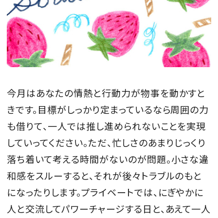
会員登録
Log in or Sign up
SPUR読者のためのメンバーシッププログラム
「The SPUR Club」。
便利な機能と特典を無料で楽し
めます。
今月はあなたの情熱と行動力が物事を動かすと
きです。目標がしっかり定まっているなら周囲の力
ログイン・新規会員登録
も借りて、一人では推し進められないことを実現
していってください。ただ、忙しさのあまりじっくり
落ち着いて考える時間がないのが問題。小さな違
FOLLOW US
和感をスルーすると、それが後々トラブルのもと
になったりします。プライベートでは、にぎやかに
人と交流してパワーチャージする日と、あえて一人