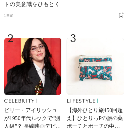
トの美意識をひもとく
1日前
2
3
CELEBRITY
LIFESTYLE
ビリー・アイリッシュ
【海外ひとり旅450回超
が1950年代ルックで“別
え】ひとりっPの旅の薬
人級”？ 長編映画デビュ
ポーチとポーチの中身