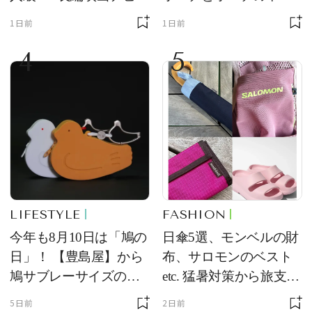
ー作の現場写真に反響
を初公開！ 本当に使え
1日前
1日前
る常備薬＆必携アイテ
4
5
ム
LIFESTYLE
FASHION
今年も8月10日は「鳩の
日傘5選、モンベルの財
日」！ 【豊島屋】から
布、サロモンのベスト
鳩サブレーサイズのポ
etc. 猛暑対策から旅支度
ーチ「はとっこ」を限
まで！ ｜今週の人気記
5日前
2日前