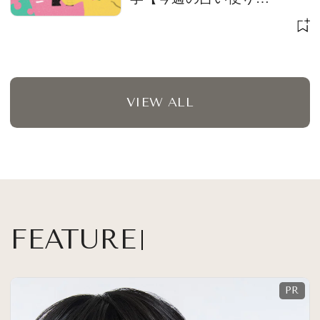
７/28〜】
VIEW ALL
FEATURE