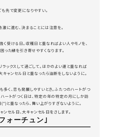
ども先で変更になりやすい。
急激に進む、決まることには注意を。
強く受ける日。収穫日と重なればよい人やモノを、
ば困った縁を引き寄せやすくなります。
リラックスして過ごして。ほかのよい運と重なれば
、大キャンセル日と重なったら油断をしないように。
も多く、恋も発展しやすいとき。ふたつのハートがつ
のハートがつく日は、特定の年の特定の月にしか訪
(*)と重なったら、舞い上がりすぎないように。
キャンセル日、大キャンセル日をさします。
フォーチュン｣