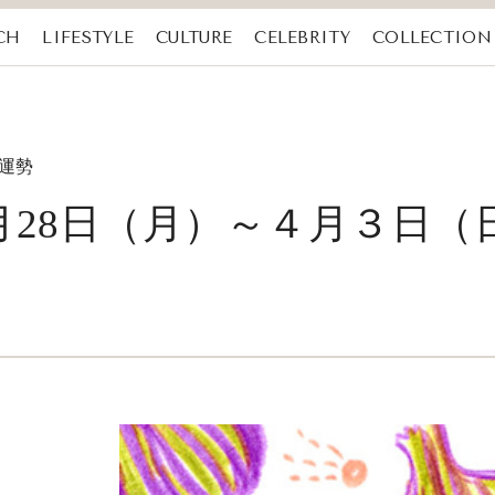
CH
LIFESTYLE
CULTURE
CELEBRITY
COLLECTION
の運勢
３月28日（月）～４月３日