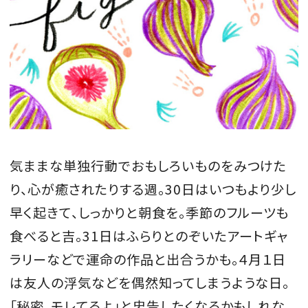
会員登録
Log in or Sign up
SPUR読者のためのメンバーシッププログラム
「The SPUR Club」。
便利な機能と特典を無料で楽し
めます。
ログイン・新規会員登録
気ままな単独行動でおもしろいものをみつけた
り、心が癒されたりする週。30日はいつもより少し
早く起きて、しっかりと朝食を。季節のフルーツも
FOLLOW US
食べると吉。31日はふらりとのぞいたアートギャ
ラリーなどで運命の作品と出合うかも。４月１日
は友人の浮気などを偶然知ってしまうような日。
「秘密、モレてるよ」と忠告したくなるかもしれな