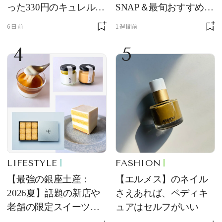
った330円のキュレル名
SNAP＆最旬おすすめサ
品
ングラス10選
6日前
1週間前
4
5
LIFESTYLE
FASHION
【最強の銀座土産：
【エルメス】のネイル
2026夏】話題の新店や
さえあれば、ペディキ
老舗の限定スイーツを
ュアはセルフがいい
ゲット【＃SPURおやつ