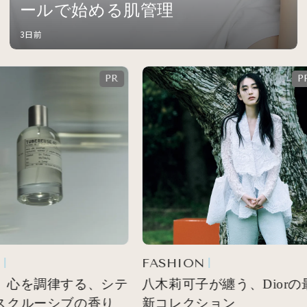
ールで始める肌管理
3日前
FASHION
 心を調律する、シテ
八木莉可子が纏う、Diorの最
スクルーシブの香り
新コレクション