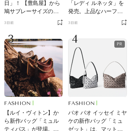
日」！ 【豊島屋】から
「レディ ルネッタ」を
鳩サブレーサイズのポ
発売。上品なハーフム
ーチ「はとっこ」を限
ーン型がスタイリング
3日前
3日前
定販売
のアクセントに
3
4
FASHION
FASHION
【ルイ・ヴィトン】か
バオ バオ イッセイ ミヤ
ら新作バッグ「ミュル
ケの新作バッグ「ミュ
ティパス」が登場。ミ
ゼット」は、マットな