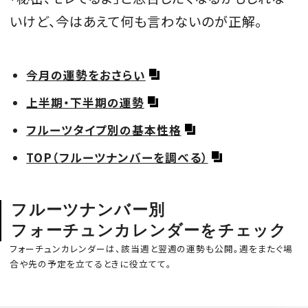
いけど、今はあえて何も言わないのが正解。
MAGAZINE
今月の運勢をおさらい
上半期・下半期の運勢
SPUR 2026 JULY
フルーツタイプ別の基本性格
2026年9月号
2026-07-23発売
TOP（フルーツナンバーを調べる）
フルーツナンバー別
最新号を試し読み
フォーチュンカレンダーをチェック
フォーチュンカレンダーは、該当週と翌週の運勢も公開。週をまたぐ場
合や先の予定を立てるときに役立てて。