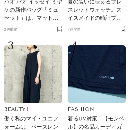
バオ バオ イッセイ ミヤ
夏の装いに映えるブレ
ケの新作バッグ「ミュ
スレットウォッチ。ス
ゼット」は、マットな
イスメイドの時計ブラ
質感が魅力！
ンド【フレデリック・
2週間前
4週間前
コンスタント】の新作
3
4
をレビュー。【それい
け！ 良品ハンター】
BEAUTY
FASHION
働く私のマイ・ユニフ
着るUV対策。【モンベ
ォームは、ベースレン
ル】の名品カーディガ