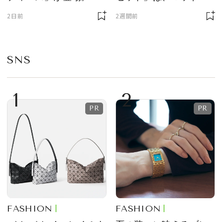
ニサイズもラインナッ
質感が魅力！
2日前
2週間前
プ
SNS
1
2
FASHION
FASHION