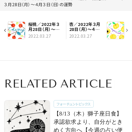
３月28日（月）～４月３日（日）の運勢
桜桃／2022年３
杏／2022年３月
月28日（月）～４
28日（月）～４月３
月３日（日）の運勢
日（日）の運勢
2022.03.27
2022.03.27
RELATED ARTICLE
フォーチュントピックス
【8/13（木）獅子座日食】
承認欲求より、自分がとき
めく方向へ【今週の占い便