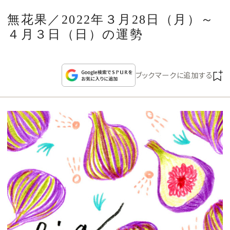
CULTURE
無花果／2022年３月28日（月）～
４月３日（日）の運勢
CELEBRITY
COLLECTION
ブックマークに追加する
WEDDING
FORTUNE
SDGs
MAGAZINE