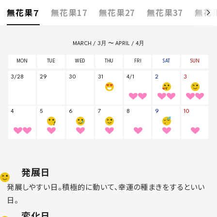
無花果７
無花果17
無花果27
無花果37
無花果
発展日
発展しやすい日。積極的に動いて、幸運の種まきをするといい
日。
変化日