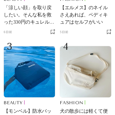
「涼しい顔」を取り戻
【エルメス】のネイル
したい。そんな私を救
さえあれば、ペディキ
った330円のキュレル名
ュアはセルフがいい
品
6日前
5日前
3
4
BEAUTY
FASHION
【モンベル】防水バッ
犬の散歩には軽くて便