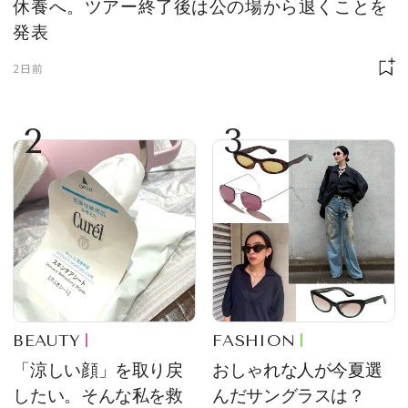
休養へ。ツアー終了後は公の場から退くことを
発表
2日前
2
3
BEAUTY
FASHION
「涼しい顔」を取り戻
おしゃれな人が今夏選
したい。そんな私を救
んだサングラスは？