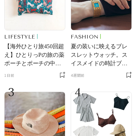
LIFESTYLE
FASHION
【海外ひとり旅450回超
夏の装いに映えるブレ
え】ひとりっPの旅の薬
スレットウォッチ。ス
ポーチとポーチの中身
イスメイドの時計ブラ
を初公開！ 本当に使え
ンド【フレデリック・
1日前
4週間前
る常備薬＆必携アイテ
コンスタント】の新作
3
4
ム
をレビュー。【それい
け！ 良品ハンター】