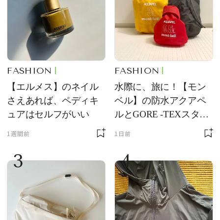
FASHION
FASHION
【エルメス】のネイル
水際に、旅に！【モン
さえあれば、ペディキ
ベル】の防水アクアペ
ュアはセルフがいい
ルとGORE -TEXスタッ
フバッグが優秀すぎる
1週間前
1日前
3
4