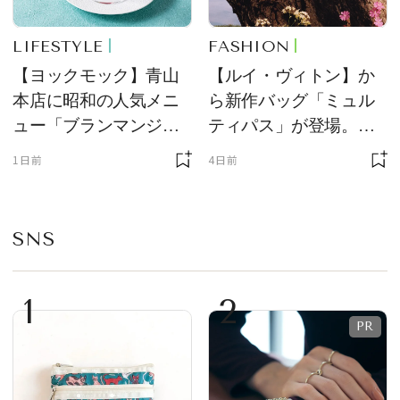
LIFESTYLE
FASHION
【ヨックモック】青山
【ルイ・ヴィトン】か
本店に昭和の人気メニ
ら新作バッグ「ミュル
ュー「ブランマンジ
ティパス」が登場。ミ
ェ」「ダックワーズ」
ニサイズもラインナッ
1日前
4日前
が限定復活！ 現代的で
プ
華やかなデザートとし
て登場
SNS
1
2