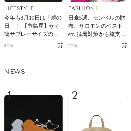
LIFESTYLE
FASHION
今年も8月10日は「鳩の
日傘5選、モンベルの財
日」！ 【豊島屋】から
布、サロモンのベスト
鳩サブレーサイズのポ
etc. 猛暑対策から旅支度
ーチ「はとっこ」を限
まで！ ｜今週の人気記
5日前
2日前
定販売
事TOP5
NEWS
1
2