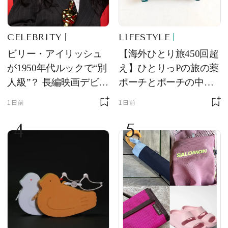
CELEBRITY
LIFESTYLE
ビリー・アイリッシュ
【海外ひとり旅450回超
が1950年代ルックで“別
え】ひとりっPの旅の薬
人級”？ 長編映画デビュ
ポーチとポーチの中身
ー作の現場写真に反響
を初公開！ 本当に使え
1日前
1日前
る常備薬＆必携アイテ
4
5
ム