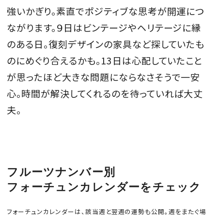
強いかぎり。素直でポジティブな思考が開運につ
ながります。９日はビンテージやヘリテージに縁
のある日。復刻デザインの家具など探していたも
MAGAZINE
のにめぐり合えるかも。13日は心配していたこと
が思ったほど大きな問題にならなさそうで一安
SPUR 2026 JULY
心。時間が解決してくれるのを待っていれば大丈
2026年9月号
2026-07-23発売
夫。
最新号を試し読み
フルーツナンバー別
フォーチュンカレンダーをチェック
フォーチュンカレンダーは、該当週と翌週の運勢も公開。週をまたぐ場