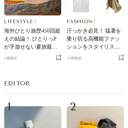
LIFESTYLE
FASHION
海外ひとり旅歴450回超
汗っかき必見！ 猛暑を
えの結論！ ひとりっP
乗り切る高機能ファッ
が手放せない夏旅最強
ションをスタイリスト
ギア５選
が厳選
2週間前
20時間前
EDITOR
1
2