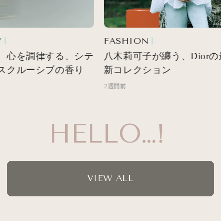
FASHION
 心を調律する、シテ
八木莉可子が纏う、Diorの
スクルーシブの香り
新コレクション
2週間前
HELLO…!
VIEW ALL