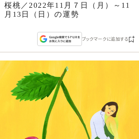
CULTURE
桜桃／2022年11月７日（月）～11
月13日（日）の運勢
CELEBRITY
ブックマークに追加する
COLLECTION
WEDDING
FORTUNE
SDGs
MAGAZINE