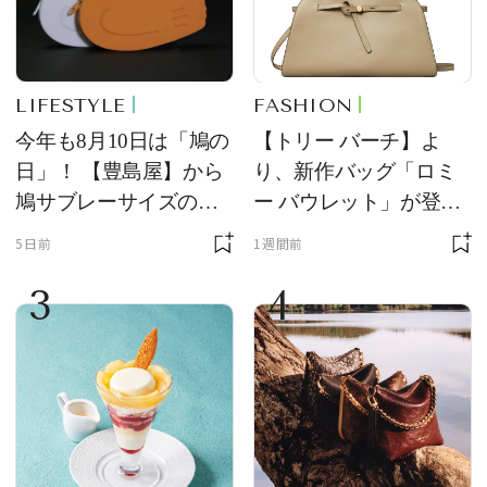
LIFESTYLE
FASHION
今年も8月10日は「鳩の
【トリー バーチ】よ
日」！ 【豊島屋】から
り、新作バッグ「ロミ
鳩サブレーサイズのポ
ー バウレット」が登
ーチ「はとっこ」を限
場！ デザイン性と収納
5日前
1週間前
定販売
力を両立
3
4