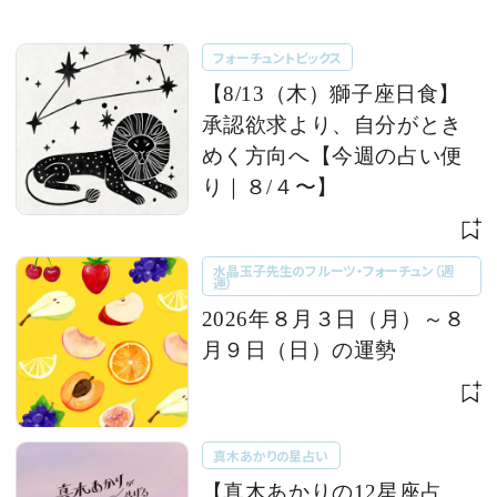
フォーチュントピックス
【8/13（木）獅子座日食】
承認欲求より、自分がとき
めく方向へ【今週の占い便
り｜８/４〜】
水晶玉子先生のフルーツ・フォーチュン（週
運）
2026年８月３日（月）～８
月９日（日）の運勢
真木あかりの星占い
【真木あかりの12星座占