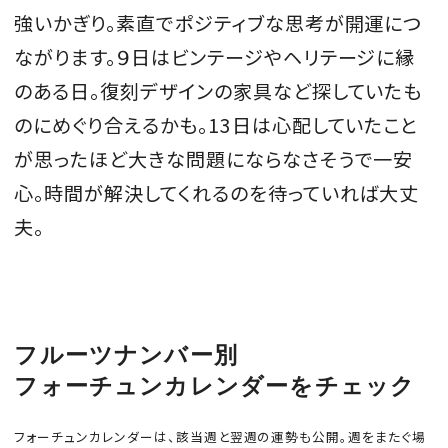
強いかぎり。素直でポジティブな思考が開運につ
ながります。９日はビンテージやヘリテージに縁
のある日。復刻デザインの家具など探していたも
MAGAZINE
のにめぐり合えるかも。13日は心配していたこと
が思ったほど大きな問題にならなさそうで一安
SPUR 2026 JULY
心。時間が解決してくれるのを待っていれば大丈
2026年9月号
2026-07-23発売
夫。
最新号を試し読み
フルーツナンバー別
フォーチュンカレンダーをチェック
フォーチュンカレンダーは、該当週と翌週の運勢も公開。週をまたぐ場