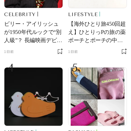
CELEBRITY
LIFESTYLE
ビリー・アイリッシュ
【海外ひとり旅450回超
が1950年代ルックで“別
え】ひとりっPの旅の薬
人級”？ 長編映画デビュ
ポーチとポーチの中身
ー作の現場写真に反響
を初公開！ 本当に使え
1日前
1日前
る常備薬＆必携アイテ
4
5
ム