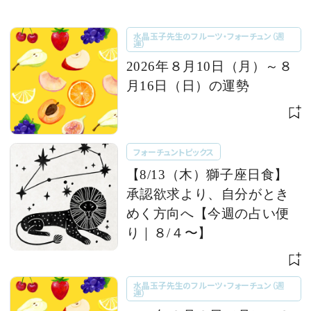
水晶玉子先生のフルーツ・フォーチュン（週
運）
2026年８月10日（月）～８
月16日（日）の運勢
フォーチュントピックス
【8/13（木）獅子座日食】
承認欲求より、自分がとき
めく方向へ【今週の占い便
り｜８/４〜】
水晶玉子先生のフルーツ・フォーチュン（週
運）