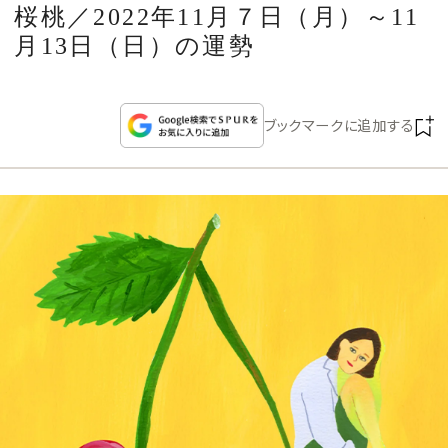
CULTURE
桜桃／2022年11月７日（月）～11
月13日（日）の運勢
CELEBRITY
ブックマークに追加する
COLLECTION
WEDDING
FORTUNE
SDGs
MAGAZINE