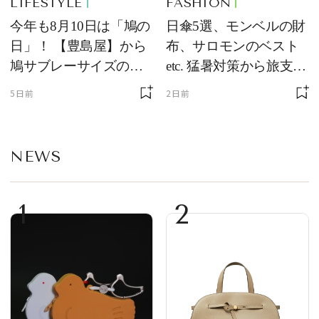
LIFESTYLE
FASHION
今年も8月10日は「鳩の
日傘5選、モンベルの財
日」！ 【豊島屋】から
布、サロモンのベスト
鳩サブレーサイズのポ
etc. 猛暑対策から旅支度
ーチ「はとっこ」を限
まで！ ｜今週の人気記
5日前
2日前
定販売
事TOP5
NEWS
1
2