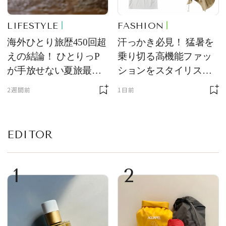
LIFESTYLE
FASHION
海外ひとり旅歴450回超
汗っかき必見！ 猛暑を
えの結論！ ひとりっP
乗り切る高機能ファッ
が手放せない夏旅最強
ションをスタイリスト
ギア５選
が厳選
2週間前
1日前
EDITOR
1
2