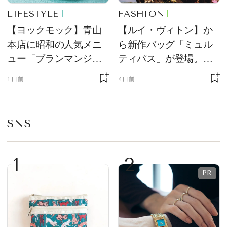
LIFESTYLE
FASHION
【ヨックモック】青山
【ルイ・ヴィトン】か
本店に昭和の人気メニ
ら新作バッグ「ミュル
ュー「ブランマンジ
ティパス」が登場。ミ
ェ」「ダックワーズ」
ニサイズもラインナッ
1日前
4日前
が限定復活！ 現代的で
プ
華やかなデザートとし
て登場
SNS
1
2