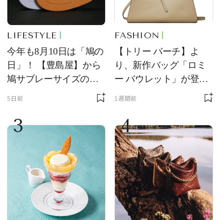
LIFESTYLE
FASHION
今年も8月10日は「鳩の
【トリー バーチ】よ
日」！ 【豊島屋】から
り、新作バッグ「ロミ
鳩サブレーサイズのポ
ー バウレット」が登
ーチ「はとっこ」を限
場！ デザイン性と収納
5日前
1週間前
定販売
力を両立
3
4