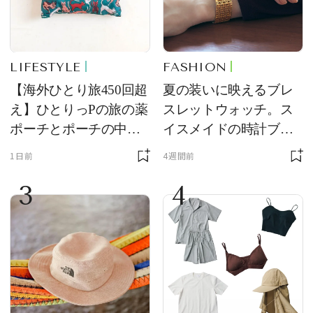
LIFESTYLE
FASHION
【海外ひとり旅450回超
夏の装いに映えるブレ
え】ひとりっPの旅の薬
スレットウォッチ。ス
ポーチとポーチの中身
イスメイドの時計ブラ
を初公開！ 本当に使え
ンド【フレデリック・
1日前
4週間前
る常備薬＆必携アイテ
コンスタント】の新作
3
4
ム
をレビュー。【それい
け！ 良品ハンター】