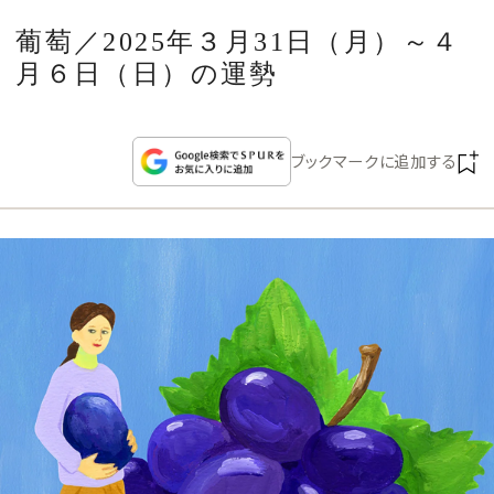
CULTURE
葡萄／2025年３月31日（月）～４
月６日（日）の運勢
CELEBRITY
COLLECTION
ブックマークに追加する
WEDDING
FORTUNE
SDGs
MAGAZINE