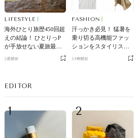
LIFESTYLE
FASHION
海外ひとり旅歴450回超
汗っかき必見！ 猛暑を
えの結論！ ひとりっP
乗り切る高機能ファッ
が手放せない夏旅最強
ションをスタイリスト
ギア５選
が厳選
2週間前
19時間前
EDITOR
1
2