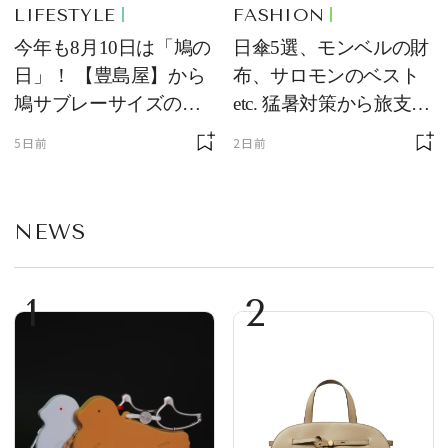
LIFESTYLE
FASHION
今年も8月10日は「鳩の
日傘5選、モンベルの財
日」！ 【豊島屋】から
布、サロモンのベスト
鳩サブレーサイズのポ
etc. 猛暑対策から旅支度
ーチ「はとっこ」を限
まで！ ｜今週の人気記
5日前
2日前
定販売
事TOP5
NEWS
1
2