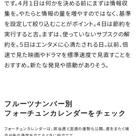
です。４月１日は何かを決める前にまずは情報収
集を。やたらと情報の量を増やすのではなく、基準
を設定して絞り込むことがポイント。４日は節約を
MAGAZINE
実行すると吉。まずは、使っていないサブスクの解
約を。５日はエンタメに心満たされる日。以前、倍
SPUR 2026 JULY
速で見た映画やドラマを標準速度で見直すことを
2026年9月号
おすすめ。新たな発見や感動がありそう。
2026-07-23発売
最新号を試し読み
フルーツナンバー別
フォーチュンカレンダーをチェック
フォーチュンカレンダーは、該当週と翌週の運勢も公開。週をまたぐ場
合や先の予定を立てるときに役立てて。