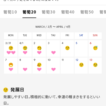
葡萄10
葡萄20
葡萄30
葡萄40
葡萄50
葡
発展日
発展しやすい日。積極的に動いて、幸運の種まきをするといい
日。