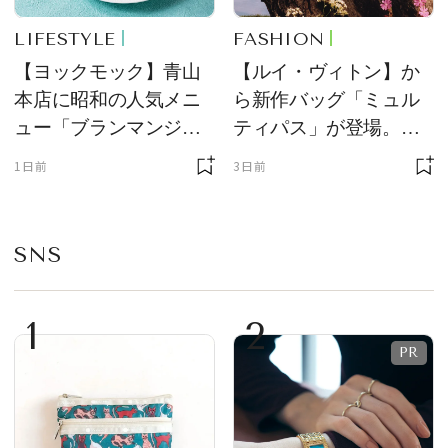
LIFESTYLE
FASHION
【ヨックモック】青山
【ルイ・ヴィトン】か
本店に昭和の人気メニ
ら新作バッグ「ミュル
ュー「ブランマンジ
ティパス」が登場。ミ
ェ」「ダックワーズ」
ニサイズもラインナッ
1日前
3日前
が限定復活！ 現代的で
プ
華やかなデザートとし
て登場
SNS
1
2