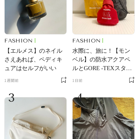
FASHION
FASHION
【エルメス】のネイル
水際に、旅に！【モン
さえあれば、ペディキ
ベル】の防水アクアペ
ュアはセルフがいい
ルとGORE -TEXスタッ
フバッグが優秀すぎる
1週間前
1日前
3
4