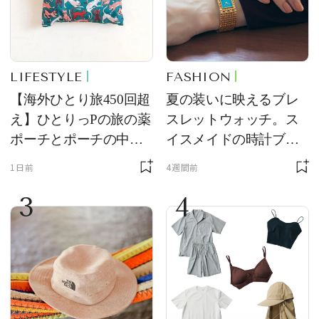
LIFESTYLE
FASHION
【海外ひとり旅450回超
夏の装いに映えるブレ
え】ひとりっPの旅の薬
スレットウォッチ。ス
ポーチとポーチの中身
イスメイドの時計ブラ
を初公開！ 本当に使え
ンド【フレデリック・
1日前
4週間前
る常備薬＆必携アイテ
コンスタント】の新作
3
4
ム
をレビュー。【それい
け！ 良品ハンター】