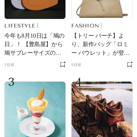
LIFESTYLE
FASHION
今年も8月10日は「鳩の
【トリー バーチ】よ
日」！ 【豊島屋】から
り、新作バッグ「ロミ
鳩サブレーサイズのポ
ー バウレット」が登
ーチ「はとっこ」を限
場！ デザイン性と収納
5日前
6日前
定販売
力を両立
3
4