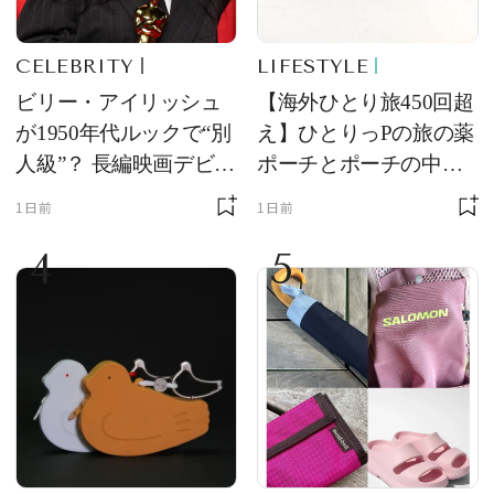
CELEBRITY
LIFESTYLE
ビリー・アイリッシュ
【海外ひとり旅450回超
が1950年代ルックで“別
え】ひとりっPの旅の薬
人級”？ 長編映画デビュ
ポーチとポーチの中身
ー作の現場写真に反響
を初公開！ 本当に使え
1日前
1日前
る常備薬＆必携アイテ
4
5
ム