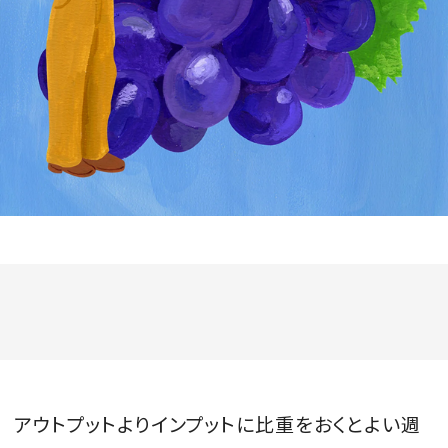
会員登録
Log in or Sign up
SPUR読者のためのメンバーシッププログラム
「The SPUR Club」。
便利な機能と特典を無料で楽し
めます。
ログイン・新規会員登録
FOLLOW US
アウトプットよりインプットに比重をおくとよい週