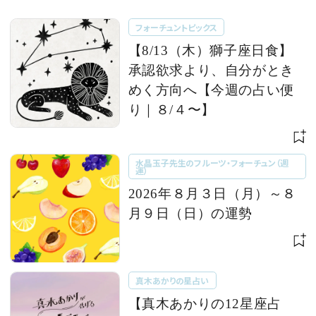
フォーチュントピックス
【8/13（木）獅子座日食】
承認欲求より、自分がとき
めく方向へ【今週の占い便
り｜８/４〜】
水晶玉子先生のフルーツ・フォーチュン（週
運）
2026年８月３日（月）～８
月９日（日）の運勢
真木あかりの星占い
【真木あかりの12星座占