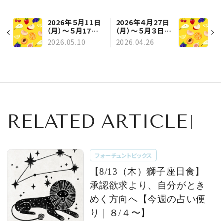
2026年５月11日
2026年４月27日
（月）～５月17日
（月）～５月３日
（日）の運勢
（日）の運勢
2026.05.10
2026.04.26
RELATED ARTICLE
フォーチュントピックス
【8/13（木）獅子座日食】
承認欲求より、自分がとき
めく方向へ【今週の占い便
り｜８/４〜】