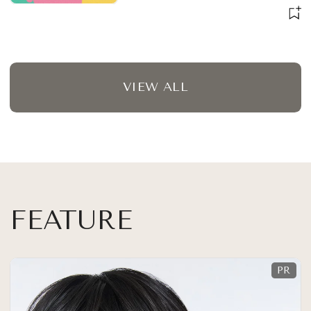
７/28〜】
VIEW ALL
FEATURE