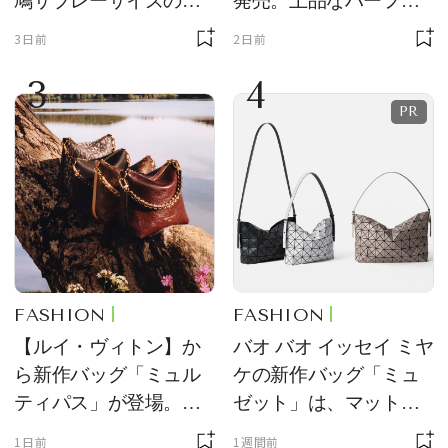
鳩サブレーサイズのポ
発売。上品なハーフム
ーチ「はとっこ」を限
ーン型がスタイリング
3日前
2日前
定販売
のアクセントに
3
4
FASHION
FASHION
【ルイ・ヴィトン】か
バオ バオ イッセイ ミヤ
ら新作バッグ「ミュル
ケの新作バッグ「ミュ
ティパス」が登場。ミ
ゼット」は、マットな
ニサイズもラインナッ
質感が魅力！
1日前
1週間前