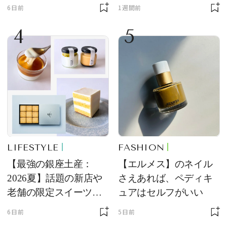
品
ングラス10選
6日前
1週間前
4
5
LIFESTYLE
FASHION
【最強の銀座土産：
【エルメス】のネイル
2026夏】話題の新店や
さえあれば、ペディキ
老舗の限定スイーツを
ュアはセルフがいい
ゲット【＃SPURおやつ
6日前
5日前
部トピックス】