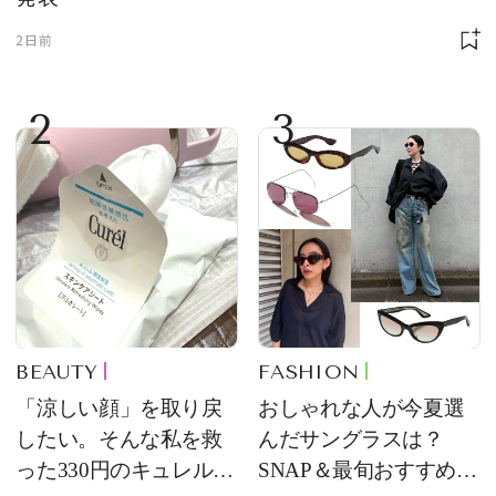
2日前
2
3
BEAUTY
FASHION
「涼しい顔」を取り戻
おしゃれな人が今夏選
したい。そんな私を救
んだサングラスは？
った330円のキュレル名
SNAP＆最旬おすすめサ