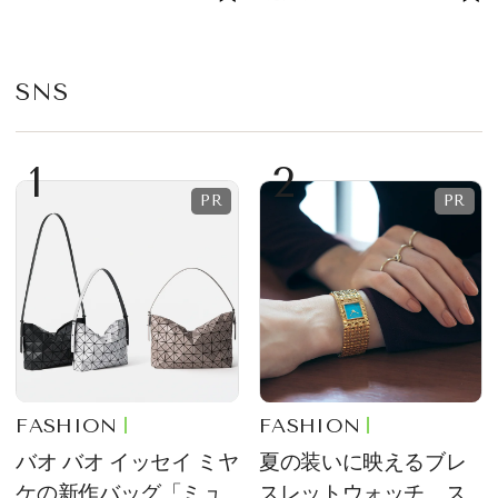
プ
SNS
1
2
FASHION
FASHION
バオ バオ イッセイ ミヤ
夏の装いに映えるブレ
ケの新作バッグ「ミュ
スレットウォッチ。ス