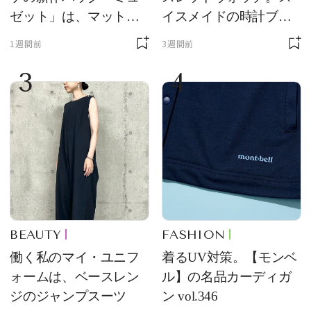
ゼット」は、マットな
イスメイドの時計ブラ
質感が魅力！
ンド【フレデリック・
1週間前
3週間前
コンスタント】の新作
3
4
をレビュー。【それい
け！ 良品ハンター】
BEAUTY
FASHION
働く私のマイ・ユニフ
着るUV対策。【モンベ
ォームは、ベースレン
ル】の名品カーディガ
ジのジャンプスーツ
ン vol.346