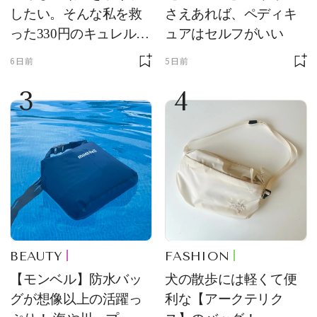
したい。そんな私を救
さえあれば、ペディキ
った330円のキュレル名
ュアはセルフがいい
品
6日前
5日前
3
4
BEAUTY
FASHION
【モンベル】防水バッ
犬の散歩には軽くて便
グが想像以上の活躍っ
利な【アークテリク