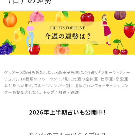
（日）の運勢
CULTURE
CELEBRITY
COLLECTION
WEDDING
ゲッターズ飯田も嫉妬した、水晶玉子先生による占い「フルーツ・フォー
FORTUNE
チュン」。10種類のフルーツタイプ別に毎週の全体運・仕事運・恋愛運
などを占います。フルーツナンバー別に用意されたフォーチュンカレン
ダーもお見逃しなく。
トップ
/
月運
/
週運
SDGs
MAGAZINE
2026年上半期占いも公開中！