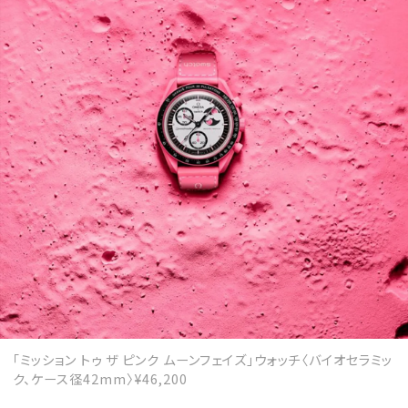
MAGAZINE
SPUR 2026 JULY
2026年9月号
2026-07-23発売
最新号を試し読み
「ミッション トゥ ザ ピンク ムーンフェイズ」ウォッチ〈バイオセラミッ
ク、ケース径42mm〉¥46,200