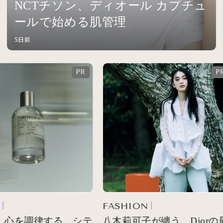
NCTチソン、ディオール カプチュ
ールで始める肌管理
5日前
FASHION
 心を調律する、シテ
八木莉可子が纏う、Diorの最