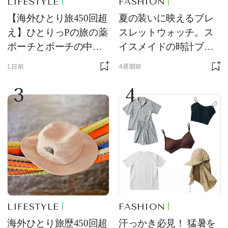
LIFESTYLE
FASHION
【海外ひとり旅450回超
夏の装いに映えるブレ
え】ひとりっPの旅の薬
スレットウォッチ。ス
ポーチとポーチの中身
イスメイドの時計ブラ
を初公開！ 本当に使え
ンド【フレデリック・
1日前
4週間前
る常備薬＆必携アイテ
コンスタント】の新作
3
4
ム
をレビュー。【それい
け！ 良品ハンター】
LIFESTYLE
FASHION
海外ひとり旅歴450回超
汗っかき必見！ 猛暑を