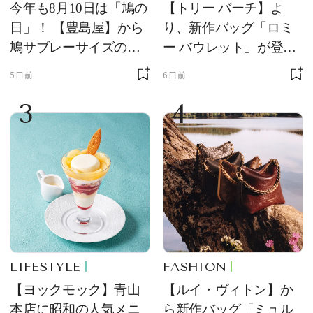
今年も8月10日は「鳩の
【トリー バーチ】よ
日」！ 【豊島屋】から
り、新作バッグ「ロミ
鳩サブレーサイズのポ
ー バウレット」が登
ーチ「はとっこ」を限
場！ デザイン性と収納
5日前
6日前
定販売
力を両立
3
4
LIFESTYLE
FASHION
【ヨックモック】青山
【ルイ・ヴィトン】か
本店に昭和の人気メニ
ら新作バッグ「ミュル