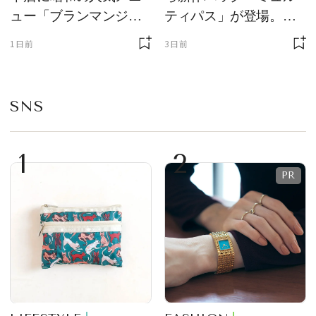
ュー「ブランマンジ
ティパス」が登場。ミ
ェ」「ダックワーズ」
ニサイズもラインナッ
1日前
3日前
が限定復活！ 現代的で
プ
華やかなデザートとし
て登場
SNS
1
2