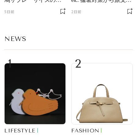
ーチ「はとっこ」を限
まで！ ｜今週の人気記
5日前
2日前
定販売
事TOP5
NEWS
1
2
LIFESTYLE
FASHION