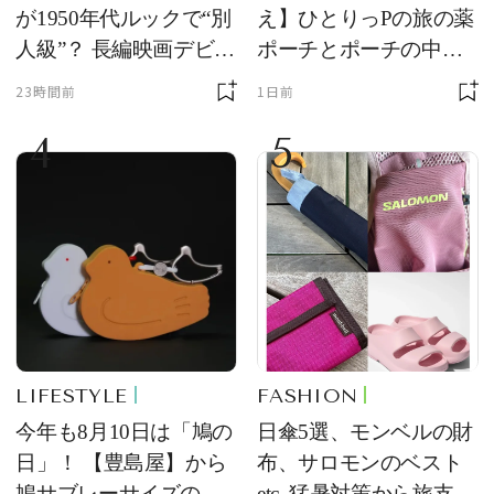
が1950年代ルックで“別
え】ひとりっPの旅の薬
人級”？ 長編映画デビュ
ポーチとポーチの中身
ー作の現場写真に反響
を初公開！ 本当に使え
23時間前
1日前
る常備薬＆必携アイテ
4
5
ム
LIFESTYLE
FASHION
今年も8月10日は「鳩の
日傘5選、モンベルの財
日」！ 【豊島屋】から
布、サロモンのベスト
鳩サブレーサイズのポ
etc. 猛暑対策から旅支度