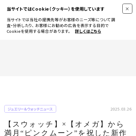
当サイトではCookie（クッキー）を使用しています
当サイトでは当社の提携先等がお客様のニーズ等について調
査・分析したり、
お客様にお勧めの広告を表示する目的で
Cookieを使用する場合があります。
詳しくはこちら
FASHION
BEAUTY
ログイン
JEWELRY & WATCH
2025.03.26
ジュエリー&ウォッチニュース
LIFESTYLE
【スウォッチ】×【オメガ】から
満月“ピンクムーン”を祝した新作