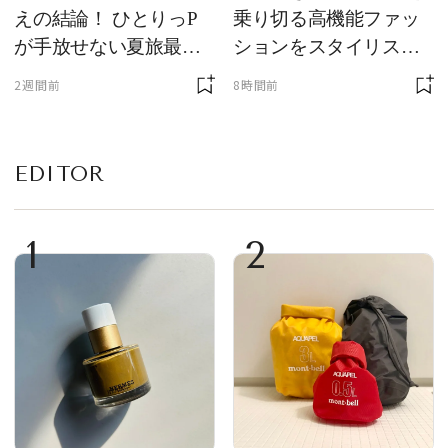
えの結論！ ひとりっP
乗り切る高機能ファッ
が手放せない夏旅最強
ションをスタイリスト
ギア５選
が厳選
2週間前
8時間前
EDITOR
1
2