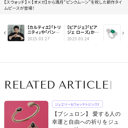
【スウォッチ】×【オメガ】から満月“ピンクムーン”を祝した新作タイ
ムピースが登場！
【カルティエ】「トリ
【ピアジェ】「ピア
ニティ」や「パンテ
ジェ ローズ」から
ール ドゥ カルティ
ダイヤモンドとエ
2025.03.27
2025.03.24
エ」をまとう！ 賀来
メラルドがきらめ
賢人の新ビジュア
く新作ジュエリー
ルを公開
が登場
RELATED ARTICLE
ジュエリー&ウォッチトピックス
【ブシュロン】 愛する人の
幸運と自由への祈りをジュ