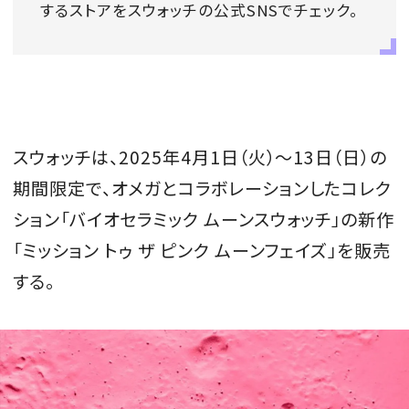
するストアをスウォッチの公式SNSでチェック。
会員登録
Log in or Sign up
SPUR読者のためのメンバーシッププログラム
「The SPUR Club」。
便利な機能と特典を無料で楽し
スウォッチは、2025年4月1日（火）〜13日（日）の
めます。
期間限定で、オメガとコラボレーションしたコレク
ログイン・新規会員登録
ション「バイオセラミック ムーンスウォッチ」の新作
「ミッション トゥ ザ ピンク ムーンフェイズ」を販売
する。
FOLLOW US