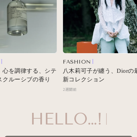
FASHION
 心を調律する、シテ
八木莉可子が纏う、Diorの最
スクルーシブの香り
新コレクション
2週間前
HELLO…!