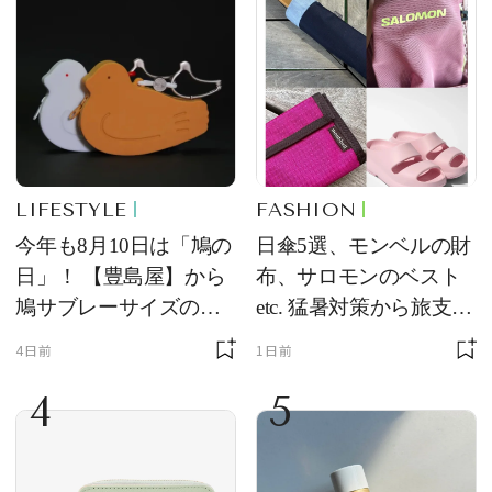
LIFESTYLE
FASHION
今年も8月10日は「鳩の
日傘5選、モンベルの財
日」！ 【豊島屋】から
布、サロモンのベスト
鳩サブレーサイズのポ
etc. 猛暑対策から旅支度
ーチ「はとっこ」を限
まで！ ｜今週の人気記
4日前
1日前
定販売
事TOP5
4
5