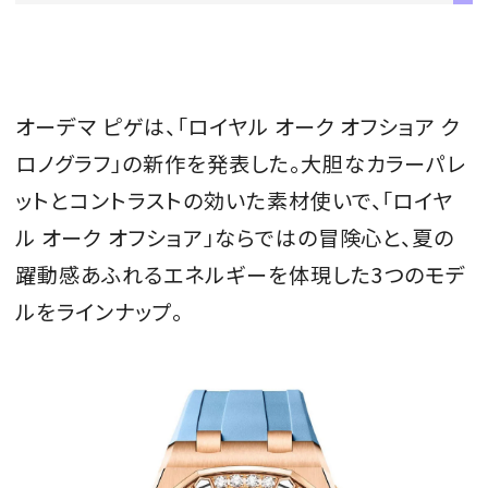
会員登録
Log in or Sign up
オーデマ ピゲは、「ロイヤル オーク オフショア ク
SPUR読者のためのメンバーシッププログラム
ロノグラフ」の新作を発表した。大胆なカラーパレ
「The SPUR Club」。
便利な機能と特典を無料で楽し
めます。
ットとコントラストの効いた素材使いで、「ロイヤ
ル オーク オフショア」ならではの冒険心と、夏の
ログイン・新規会員登録
躍動感あふれるエネルギーを体現した3つのモデ
ルをラインナップ。
FOLLOW US