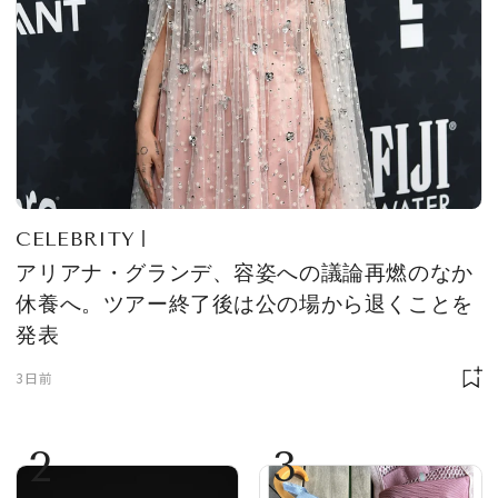
CELEBRITY
アリアナ・グランデ、容姿への議論再燃のなか
休養へ。ツアー終了後は公の場から退くことを
発表
3日前
2
3