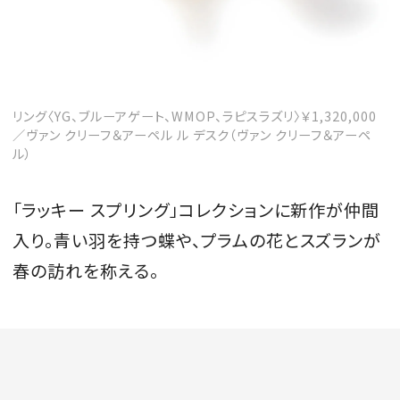
MAGAZINE
リング〈YG、ブルーアゲート、WMOP、ラピスラズリ〉￥1,320,000
／ヴァン クリーフ＆アーペル ル デスク（ヴァン クリーフ＆アーペ
SPUR 2026 JULY
ル）
2026年9月号
2026-07-23発売
「ラッキー スプリング」コレクションに新作が仲間
入り。青い羽を持つ蝶や、プラムの花とスズランが
春の訪れを称える。
最新号を試し読み