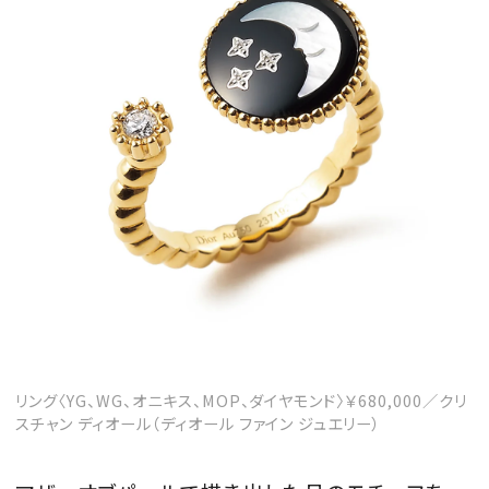
リング〈YG、WG、オニキス、MOP、ダイヤモンド〉￥680,000／クリ
スチャン ディオール（ディオール ファイン ジュエリー）