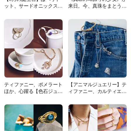
ット、サードオニックス、
来日。今、真珠をまとうな
スピネル。幸運をもたらす
ら？
お守りのような誕生石ジュ
エリー
ティファニー、ポメラート
【アニマルジュエリー】テ
ほか、心躍る【色石ジュエ
ィファニー、カルティエ、
リー】11ブランド
シャネルほか、メゾンを象
徴するアイコン