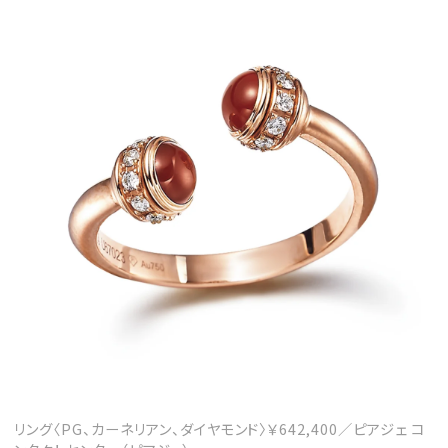
リング〈PG、カーネリアン、ダイヤモンド〉￥642,400／ピアジェ コ