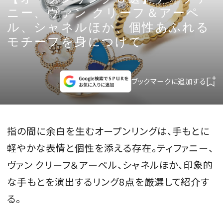
CULTURE
ニー、ヴァン クリーフ＆アーペ
ル、シャネルほか、個性あふれる
CELEBRITY
モチーフを身につけて
COLLECTION
ブックマークに追加する
WEDDING
FORTUNE
指の間に余白を生むオープンリングは、手もとに
軽やかな表情と個性を添える存在。ティファニー、
SDGs
ヴァン クリーフ＆アーペル、シャネルほか、印象的
な手もとを演出するリング8点を厳選して紹介す
MAGAZINE
る。