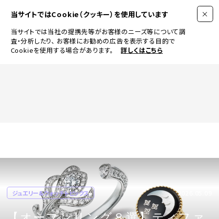
当サイトではCookie（クッキー）を使用しています
当サイトでは当社の提携先等がお客様のニーズ等について調
査・分析したり、
お客様にお勧めの広告を表示する目的で
Cookieを使用する場合があります。
詳しくはこちら
FASHION
BEAUTY
ログイン
JEWELRY & WATCH
2026.05.09
ジュエリー&ウォッチトピックス
LIFESTYLE
【オープンリング８選】ティファ