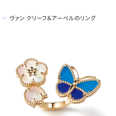
会員登録
ヴァン クリーフ＆アーペルのリング
Log in or Sign up
SPUR読者のためのメンバーシッププログラム
「The SPUR Club」。
便利な機能と特典を無料で楽し
めます。
ログイン・新規会員登録
FOLLOW US