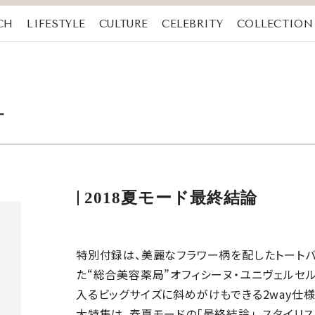
CH
LIFESTYLE
CULTURE
CELEBRITY
COLLECTION
号
2018夏モード最終結論
特別付録は、美麗なフラワー柄を配したトートバ
た“総合美容薬局”オフィシーヌ・ユニヴェルセル
入るビッグサイズに斜めがけもできる2way仕
大特集は、春夏モードの「最終結論」。スタイリス