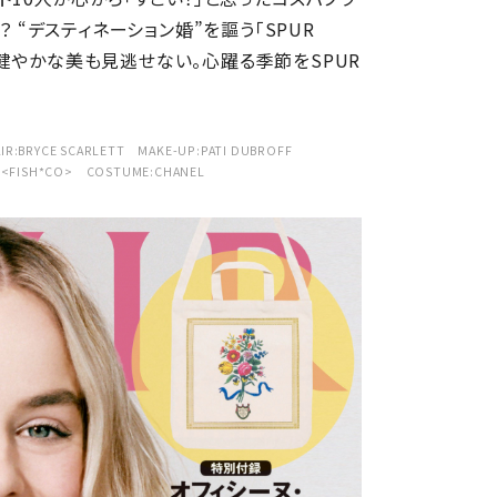
 “デスティネーション婚”を謳う「SPUR
郎の健やかな美も見逃せない。心躍る季節をSPUR
IR:BRYCE SCARLETT MAKE-UP:PATI DUBROFF
O <FISH*CO> COSTUME:CHANEL