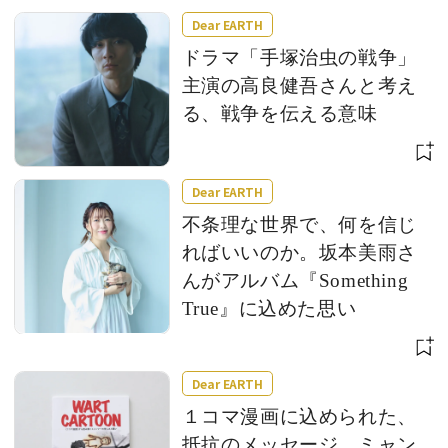
Dear EARTH
ドラマ「手塚治虫の戦争」
主演の高良健吾さんと考え
る、戦争を伝える意味
Dear EARTH
不条理な世界で、何を信じ
ればいいのか。坂本美雨さ
んがアルバム『Something
True』に込めた思い
Dear EARTH
１コマ漫画に込められた、
抵抗のメッセージ。ミャン