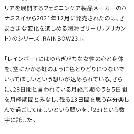
リアを展開するフェミニンケア製品メーカーのハ
ナミスイから2021年12月に発売されたのは、さ
まざまな変化を楽しめる潤滑ゼリー（ルブリカン
MAGAZINE
ト）のシリーズ「RAINBOW23」。
SPUR 2026 JULY
2026年9月号
「レインボー」にはゆらぎがちな女性の心と身体
2026-07-23発売
を、空にかかる虹のように色とりどりにつないで
いってほしいという想いが込められている。さら
に、28日間と言われている月経周期のうち５日間
最新号を試し読み
を月経期間とみなし、残る23日間を思う存分楽し
んで過ごしてほしいという願いを、「23」という数
字に託した。