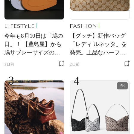
LIFESTYLE
FASHION
今年も8月10日は「鳩の
【グッチ】新作バッグ
日」！ 【豊島屋】から
「レディ ルネッタ」を
鳩サブレーサイズのポ
発売。上品なハーフム
ーチ「はとっこ」を限
ーン型がスタイリング
3日前
2日前
定販売
のアクセントに
3
4