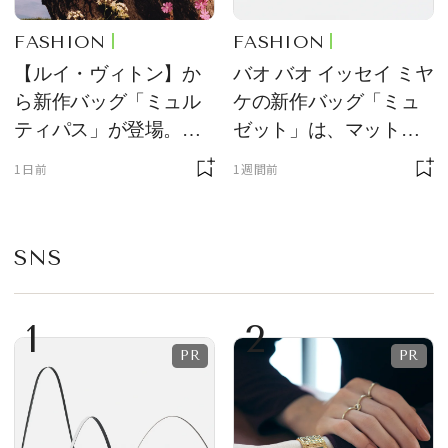
FASHION
FASHION
【ルイ・ヴィトン】か
バオ バオ イッセイ ミヤ
ら新作バッグ「ミュル
ケの新作バッグ「ミュ
ティパス」が登場。ミ
ゼット」は、マットな
ニサイズもラインナッ
質感が魅力！
1日前
1週間前
プ
SNS
1
2