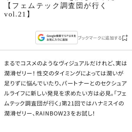
CULTURE
【フェムテック調査団が行く
vol.21】
CELEBRITY
ブックマークに追加する
COLLECTION
WEDDING
まるでコスメのようなヴィジュアルだけれど、実は
潤滑ゼリー！ 性交のタイミングによっては潤いが
FORTUNE
足りずに悩んでいたり、パートナーとのセクシュア
SDGs
ルライフに新しい発見を求めたい方は必見。「フェ
ムテック調査団が行く」第21回ではハナミスイの
MAGAZINE
潤滑ゼリー、RAINBOW23をお試し！