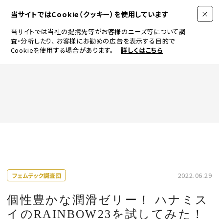
当サイトではCookie（クッキー）を使用しています
当サイトでは当社の提携先等がお客様のニーズ等について調
査・分析したり、
お客様にお勧めの広告を表示する目的で
Cookieを使用する場合があります。
詳しくはこちら
FASHION
BEAUTY
ログイン
JEWELRY & WATCH
2022.06.29
フェムテック調査団
LIFESTYLE
個性豊かな潤滑ゼリー！ ハナミス
イのRAINBOW23を試してみた！