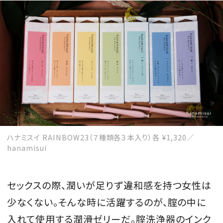
会員登録
Log in or Sign up
SPUR読者のためのメンバーシッププログラム
「The SPUR Club」。
便利な機能と特典を無料で楽し
めます。
ログイン・新規会員登録
ハナミスイ RAINBOW23（７種類各３本入り）各 ¥1,320／
hanamisui
FOLLOW US
セックスの際、潤いが足りず違和感を持つ女性は
少なくない。そんな時に活躍するのが、腟の中に
入れて使用する潤滑ゼリーだ。腟洗浄器のインク