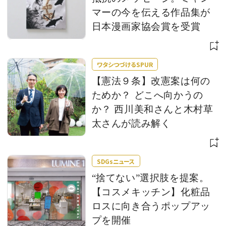
マーの今を伝える作品集が
日本漫画家協会賞を受賞
ワタシつづけるSPUR
【憲法９条】改憲案は何の
ためか？ どこへ向かうの
か？ 西川美和さんと木村草
太さんが読み解く
SDGsニュース
“捨てない”選択肢を提案。
【コスメキッチン】化粧品
ロスに向き合うポップアッ
プを開催