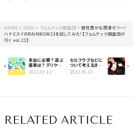
HOME
SDGs
フェムテック調査団
個性豊かな潤滑ゼリー！
ハナミスイのRAINBOW23を試してみた！【フェムテック調査団が
行く vol.21】
本当に必要？ 選ぶ
セルフラブなどに
基準は？ デリケー
ついて考えるきっ
トゾーンケアアイ
かけに！
2022.07.13
2022.05.31
テムのお試し座談
LimLoveのコミ
会！【フェムテック
ュニケーションカ
調査団】
ードを試してみ
た！【フェムテック
調査団が行く
vol.20】
RELATED ARTICLE