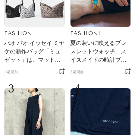
FASHION
FASHION
バオ バオ イッセイ ミヤ
夏の装いに映えるブレ
ケの新作バッグ「ミュ
スレットウォッチ。ス
ゼット」は、マットな
イスメイドの時計ブラ
質感が魅力！
ンド【フレデリック・
1週間前
3週間前
コンスタント】の新作
3
4
をレビュー。【それい
け！ 良品ハンター】