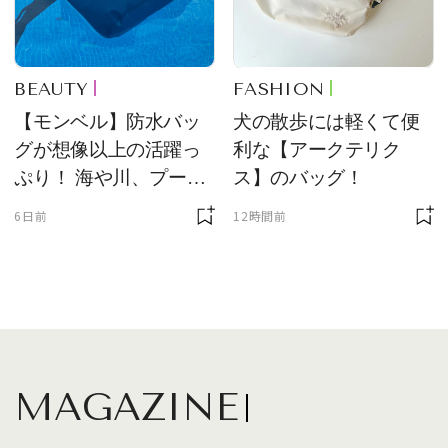
BEAUTY
FASHION
【モンベル】防水バッ
犬の散歩には軽くて便
グが想像以上の活躍っ
利な【アークテリク
ぷり！ 海や川、プール
ス】のバッグ！
に欠かせません
6日前
12時間前
MAGAZINE