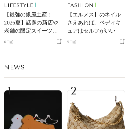
LIFESTYLE
FASHION
【最強の銀座土産：
【エルメス】のネイル
2026夏】話題の新店や
さえあれば、ペディキ
老舗の限定スイーツを
ュアはセルフがいい
ゲット【＃SPURおやつ
6日前
5日前
部トピックス】
NEWS
1
2