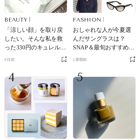
BEAUTY
FASHION
「涼しい顔」を取り戻
おしゃれな人が今夏選
したい。そんな私を救
んだサングラスは？
った330円のキュレル名
SNAP＆最旬おすすめサ
品
ングラス10選
6日前
1週間前
4
5