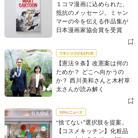
１コマ漫画に込められた、
抵抗のメッセージ。ミャン
マーの今を伝える作品集が
日本漫画家協会賞を受賞
ワタシつづけるSPUR
【憲法９条】改憲案は何の
ためか？ どこへ向かうの
か？ 西川美和さんと木村草
太さんが読み解く
SDGsニュース
“捨てない”選択肢を提案。
【コスメキッチン】化粧品