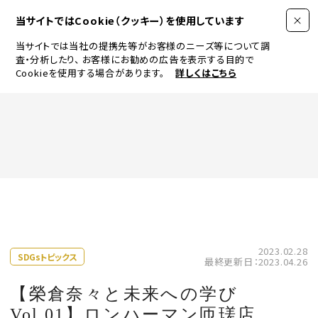
当サイトではCookie（クッキー）を使用しています
当サイトでは当社の提携先等がお客様のニーズ等について調
査・分析したり、
お客様にお勧めの広告を表示する目的で
Cookieを使用する場合があります。
詳しくはこちら
FASHION
BEAUTY
ログイン
JEWELRY & WATCH
2023.02.28
SDGsトピックス
最終更新日：2023.04.26
LIFESTYLE
【榮倉奈々と未来への学び
Vol.01】ロンハーマン匝瑳店