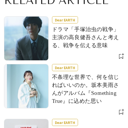
RELATED ARTICLE
Dear EARTH
ドラマ「手塚治虫の戦争」
主演の高良健吾さんと考え
る、戦争を伝える意味
Dear EARTH
不条理な世界で、何を信じ
ればいいのか。坂本美雨さ
んがアルバム『Something
True』に込めた思い
Dear EARTH