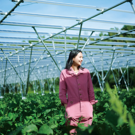
会員登録
Log in or Sign up
SPUR読者のためのメンバーシッププログラム
「The SPUR Club」。
便利な機能と特典を無料で楽し
めます。
ログイン・新規会員登録
FOLLOW US