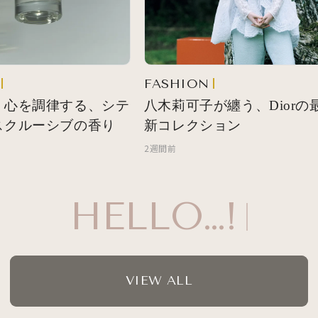
FASHION
 心を調律する、シテ
八木莉可子が纏う、Diorの最
スクルーシブの香り
新コレクション
2週間前
HELLO…!
VIEW ALL