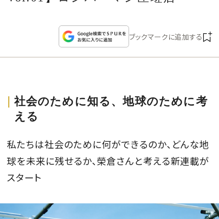
CULTURE
CELEBRITY
ブックマークに追加する
COLLECTION
WEDDING
社会のために知る、地球のために考
える
FORTUNE
私たちは社会のために何ができるのか、どんな地
SDGs
球を未来に残せるか、榮倉さんと考える新連載が
スタート
MAGAZINE