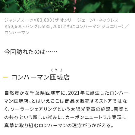
ジャンプスーツ￥83,600（ザ オンリー ジェーン）・ネックレス
￥50,600・バングル￥35,200（ともにロンハーマン ジュエリー）／
MAGAZINE
ロンハーマン
SPUR 2026 JULY
今回訪れたのは……
2026年9月号
2026-07-23発売
そうさ
ロンハーマン
匝瑳
店
自然豊かな千葉県匝瑳市に、2021年に誕生したロンハー
最新号を試し読み
マン匝瑳店。とはいえここは商品を販売するストアではな
く、ソーラーシェアリングという太陽光発電の施設。農業と
の共存という新しい試みに、カーボンニュートラル実現に
真摯に取り組むロンハーマンの理念がうかがえる。