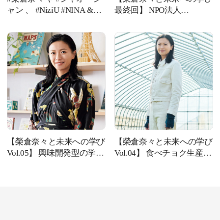
ャン 、 #NiziU #NINA &
最終回】 NPO法人
#MAYUKA の着こなしをチ
「WELgeeオフィス」
ェック！ 【トッズ】の
2024-25年秋冬コレクショ
ン
【榮倉奈々と未来への学び
【榮倉奈々と未来への学び
Vol.05】 興味開発型の学び
Vol.04】 食べチョク生産者
舎「探究学舎」
ベジLIFE!!