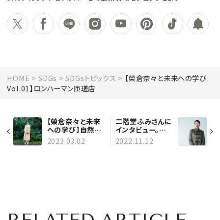
HOME
SDGs
SDGsトピックス
【榮倉奈々と未来への学び
Vol.01】ロンハーマン匝瑳店
【榮倉奈々と未来
二階堂ふみさんに
への学び】自然と
インタビュー。サス
向き合う家、鶴岡
テイナブルなファ
2023.03.02
2022.11.12
邸を訪ねる
ッションブランド
【カポックノット】
とのコラボアウタ
ーに込めた思いと
は？