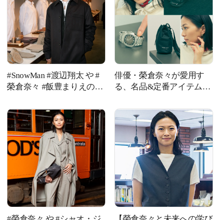
#SnowMan #渡辺翔太 や #
俳優・榮倉奈々が愛用す
榮倉奈々 #飯豊まりえの着
る、名品&定番アイテムを
こなしをチェック！ 【ト
大公開！【あの人のお気に
ッズ】2026年春夏 ウィメ
入りvol.1】
ンズ コレクション
#榮倉奈々 や #シャオ・ジ
【榮倉奈々と未来への学び