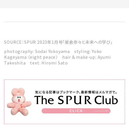
SOURCE：SPUR 2023年1月号「榮倉奈々と未来への学び」
photography: Sodai Yokoyama styling: Yoko
Kageyama 〈eight peace〉 hair & make-up: Ayumi
Takeshita text: Hiromi Sato