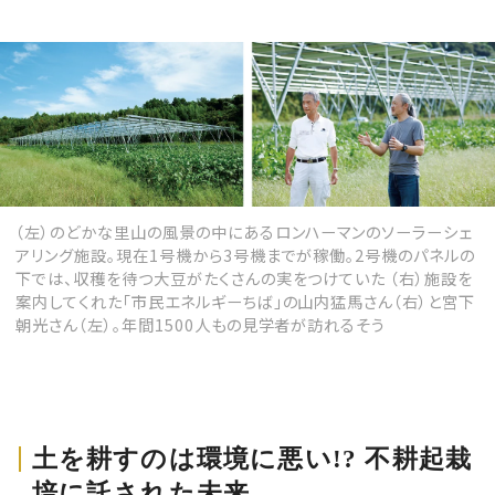
（左）のどかな里山の風景の中にあるロンハーマンのソーラーシェ
アリング施設。現在1号機から3号機までが稼働。2号機のパネルの
下では、収穫を待つ大豆がたくさんの実をつけていた （右）施設を
案内してくれた「市民エネルギーちば」の山内猛馬さん（右）と宮下
朝光さん（左）。年間1500人もの見学者が訪れるそう
土を耕すのは環境に悪い!? 不耕起栽
培に託された未来