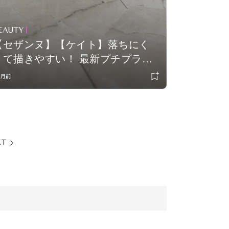
EAUTY
【セザンヌ】【ケイト】落ちにく
くて描きやすい！ 最新プチプラリ
キッドアイライナー【ラブ・ライ
ヶ月前
ナー】
XT