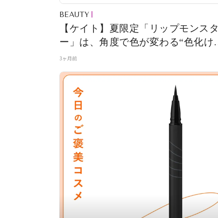
BEAUTY
【ケイト】夏限定「リップモンス
ー」は、角度で色が変わる“色化け
ール”入り！
3ヶ月前