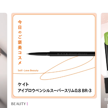
B
BEAUTY