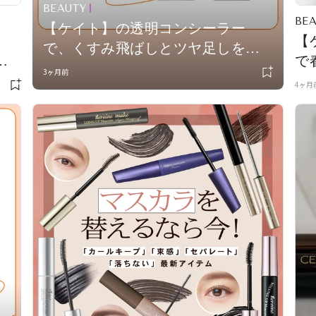
BEAUTY
BE
【ケイト】の透明コンシーラー
タ
【
で、くすみ飛ばしとツヤ足しを
パ
で
vol.152
3ヶ月前
ー
4ヶ月