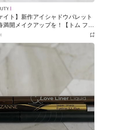
AUTY
ケイト】新作アイシャドウパレット
春満開メイクアップを！【トム フォ
ド】【インウイ】
前