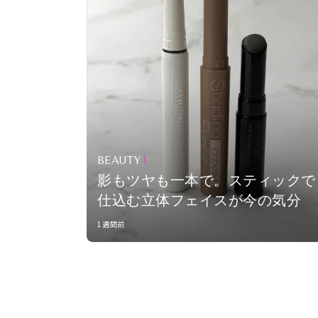
BEAUTY
影もツヤも一本で。スティックで
仕込む立体フェイスが今の気分
1週間前