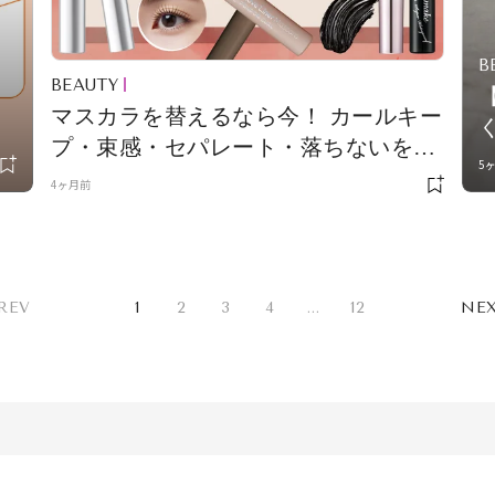
B
BEAUTY
マスカラを替えるなら今！ カールキー
プ・束感・セパレート・落ちないを叶
5
える最新10本
4ヶ月前
REV
1
2
3
4
...
12
NE