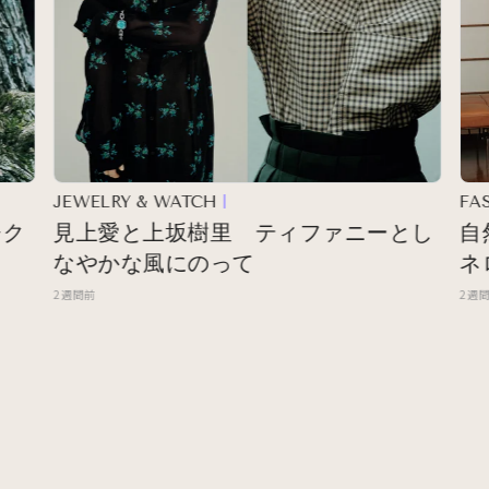
JEWELRY & WATCH
FASHI
見上愛と上坂樹里 ティファニーとし
自然
なやかな風にのって
ネロ
2週間前
2週間前