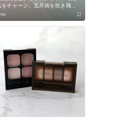
気をチャージ。五月病を吹き飛ば
す“限定色コスメ”
ヶ月前