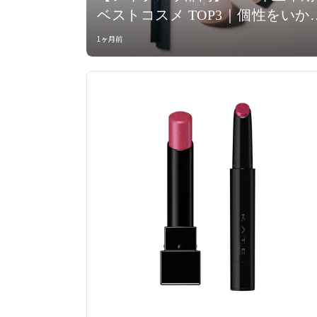
ベストコスメ TOP3｜個性をいか
た眉がもっと身近に
1ヶ月前