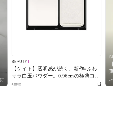
B
BEAUTY
【ケイト】透明感が続く、新作#ふわ
サラ白玉パウダー。0.96cmの極薄コン
1
パクトも優秀！
4週間前