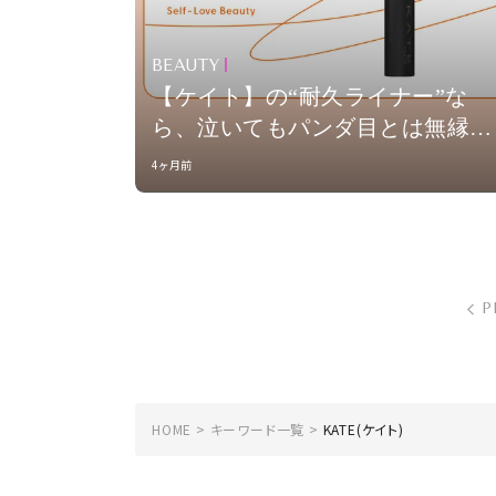
BEAUTY
【ケイト】の“耐久ライナー”な
ら、泣いてもパンダ目とは無縁
vol.129
4ヶ月前
P
HOME
キーワード一覧
KATE(ケイト)