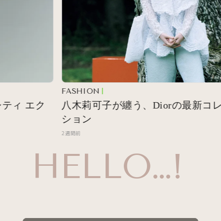
FASHION
ィ エク
八木莉可子が纏う、Diorの最新コレク
ション
2週間前
HELLO…!