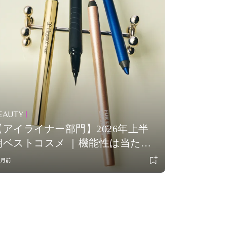
EAUTY
【アイライナー部門】2026年上半
期ベストコスメ ｜機能性は当たり
前。その先に、色で遊ぶ楽しさを
ヶ月前