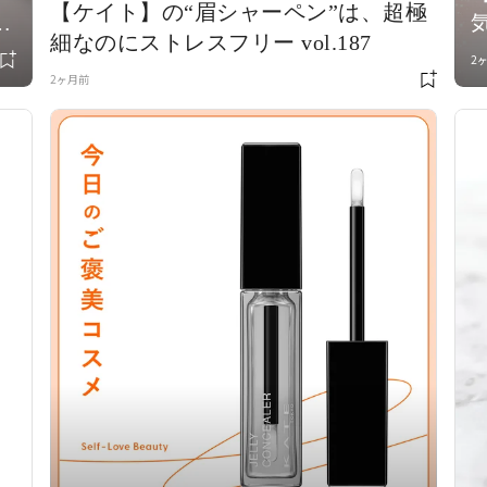
【ケイト】の“眉シャーペン”は、超極
し
細なのにストレスフリー vol.187
2
2ヶ月前